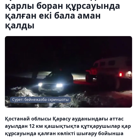
қарлы боран құрсауында
қалған екі бала аман
қалды
Сурет: бейнежазба скриншоты
Қостанай облысы Қарасу ауданындағы аттас
ауылдан 12 км қашықтықта құтқарушылар қар
құрсауында қалған көлікті шығару бойынша