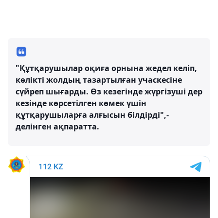
"Құтқарушылар оқиға орнына жедел келіп,
көлікті жолдың тазартылған учаскесіне
сүйреп шығарды. Өз кезегінде жүргізуші дер
кезінде көрсетілген көмек үшін
құтқарушыларға алғысын білдірді",-
делінген ақпаратта.