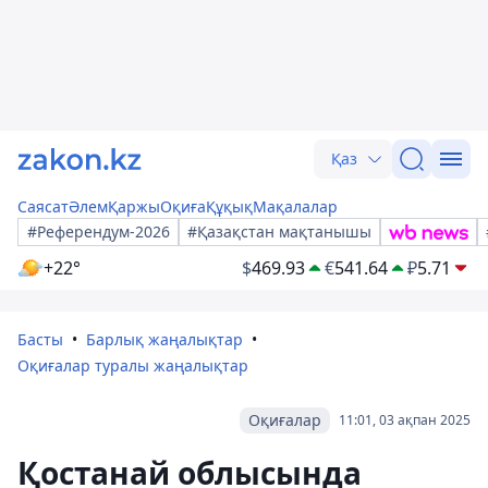
Қаз
Саясат
Әлем
Қаржы
Оқиға
Құқық
Мақалалар
#Референдум-2026
#Қазақстан мақтанышы
+22°
$
469.93
€
541.64
₽
5.71
Басты
Барлық жаңалықтар
Оқиғалар туралы жаңалықтар
Оқиғалар
11:01, 03 ақпан 2025
Қостанай облысында