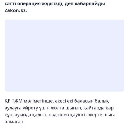
сәтті операция жүргізді, деп хабарлайды
Zakon.kz.
ҚР ТЖМ мәліметінше, әкесі екі баласын балық
аулауға үйрету үшін жолға шығып, қайтарда қар
құрсауында қалып, өздігінен қауіпсіз жерге шыға
алмаған.