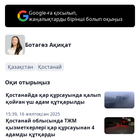
Google-ға қосылып,
жаңалықтарды бірінші болып оқыңыз
Ботагөз Ақиқат
Қазақстан
Қостанай
Оқи отырыңыз
Қостанайда қар құрсауында қалып
қойған үш адам құтқарылды
15:39, 16 желтоқсан 2025
Қостанай облысында ТЖМ
қызметкерлері қар құрсауынан 4
адамды құтқарды