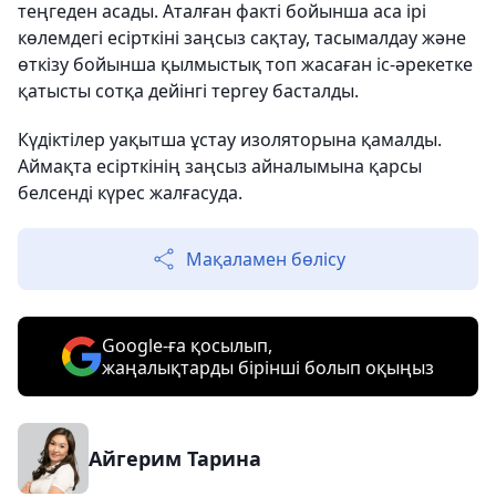
теңгеден асады. Аталған факті бойынша аса ірі
көлемдегі есірткіні заңсыз сақтау, тасымалдау және
өткізу бойынша қылмыстық топ жасаған іс-әрекетке
қатысты сотқа дейінгі тергеу басталды.
Күдіктілер уақытша ұстау изоляторына қамалды.
Аймақта есірткінің заңсыз айналымына қарсы
белсенді күрес жалғасуда.
Мақаламен бөлісу
Google-ға қосылып,
жаңалықтарды бірінші болып оқыңыз
Айгерим Тарина