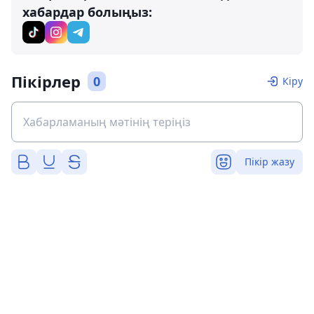
хабардар болыңыз:
Пікірлер
0
Кіру
Пікір жазу