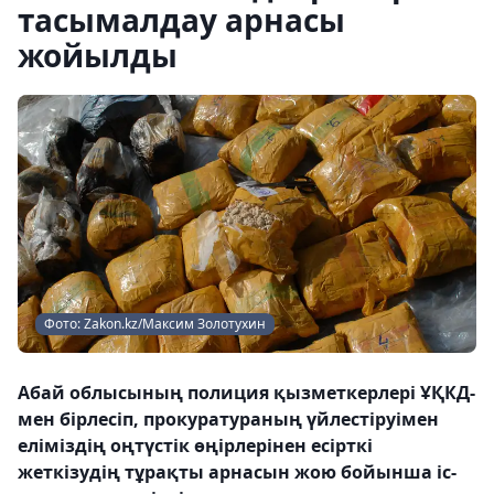
тасымалдау арнасы
жойылды
Фото: Zakon.kz/Максим Золотухин
Абай облысының полиция қызметкерлері ҰҚКД-
мен бірлесіп, прокуратураның үйлестіруімен
еліміздің оңтүстік өңірлерінен есірткі
жеткізудің тұрақты арнасын жою бойынша іс-