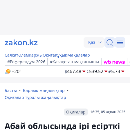
Қаз
Саясат
Әлем
Қаржы
Оқиға
Құқық
Мақалалар
#Референдум-2026
#Қазақстан мақтанышы
+20°
$
467.48
€
539.52
₽
5.73
Басты
Барлық жаңалықтар
Оқиғалар туралы жаңалықтар
Оқиғалар
16:35, 05 ақпан 2025
Абай облысында ірі есірткі