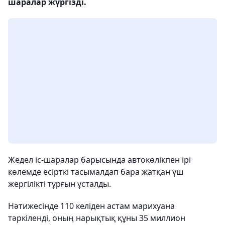
шаралар жүргізді.
Жедел іс-шаралар барысында автокөлікпен ірі
көлемде есірткі тасымалдап бара жатқан үш
жергілікті тұрғын ұсталды.
Нәтижесінде 110 келіден астам марихуана
тәркіленді, оның нарықтық құны 35 миллион