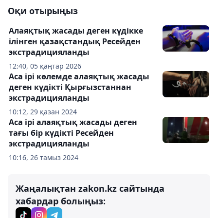
Оқи отырыңыз
Алаяқтық жасады деген күдікке
ілінген қазақстандық Ресейден
экстрадицияланды
12:40, 05 қаңтар 2026
Аса ірі көлемде алаяқтық жасады
деген күдікті Қырғызстаннан
экстрадицияланды
10:12, 29 қазан 2024
Аса ірі алаяқтық жасады деген
тағы бір күдікті Ресейден
экстрадицияланды
10:16, 26 тамыз 2024
Жаңалықтан zakon.kz сайтында
хабардар болыңыз: