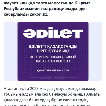
жауаптылыққа тарту мақсатында Қырғыз
Республикасынан экстрадициялады, деп
хабарлайды Zakon.kz.
Аталған тұлға 2023 жылдың маусымында адамдар
тобының алдын ала сөз байласуы бойынша Алматы
қаласындағы банктердің біріне клиенттердің
атынан олардың банктік шоттарына тіркелген