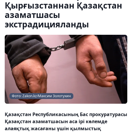
Қырғызстаннан Қазақстан
азаматшасы
экстрадицияланды
Фото: Zakon.kz/Максим Золотухин
Қазақстан Республикасының Бас прокуратурасы
Қазақстан азаматшасын аса ірі көлемде
алаяқтық жасағаны үшін қылмыстық