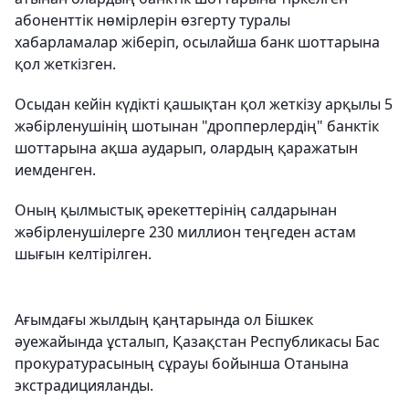
абоненттік нөмірлерін өзгерту туралы
хабарламалар жіберіп, осылайша банк шоттарына
қол жеткізген.
Осыдан кейін күдікті қашықтан қол жеткізу арқылы 5
жәбірленушінің шотынан "дропперлердің" банктік
шоттарына ақша аударып, олардың қаражатын
иемденген.
Оның қылмыстық әрекеттерінің салдарынан
жәбірленушілерге 230 миллион теңгеден астам
шығын келтірілген.
Ағымдағы жылдың қаңтарында ол Бішкек
әуежайында ұсталып, Қазақстан Республикасы Бас
прокуратурасының сұрауы бойынша Отанына
экстрадицияланды.