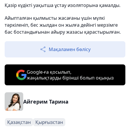
Қазір күдікті уақытша ұстау изоляторына қамалды.
Айыпталған қылмысты жасағаны үшін мүлкі
тәркіленіп, бес жылдан он жылға дейінгі мерзімге
бас бостандығынан айыру жазасы қарастырылған.
Мақаламен бөлісу
Google-ға қосылып,
жаңалықтарды бірінші болып оқыңыз
Айгерим Тарина
Қазақстан
Қырғызстан