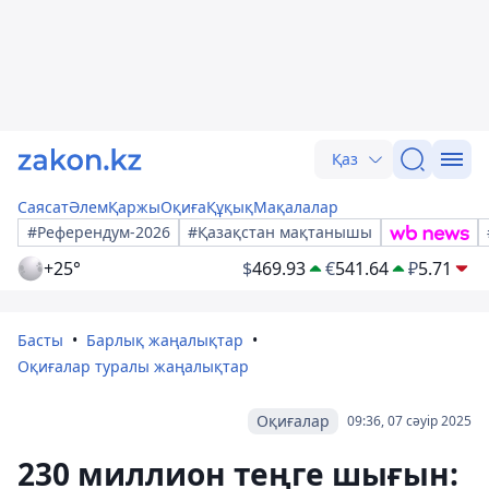
Қаз
Саясат
Әлем
Қаржы
Оқиға
Құқық
Мақалалар
#Референдум-2026
#Қазақстан мақтанышы
+25°
$
469.93
€
541.64
₽
5.71
Басты
Барлық жаңалықтар
Оқиғалар туралы жаңалықтар
Оқиғалар
09:36, 07 сәуір 2025
230 миллион теңге шығын: