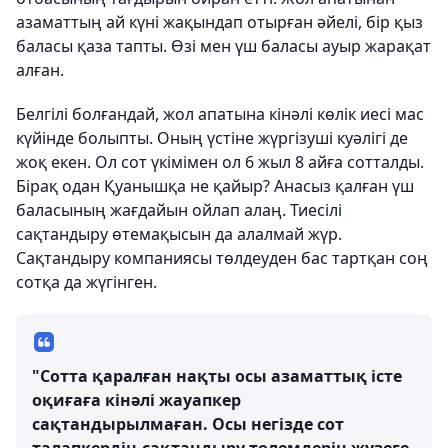
азаматтың ай күні жақындап отырған әйелі, бір қыз
баласы қаза тапты. Өзі мен үш баласы ауыр жарақат
алған.
Белгілі болғандай, жол апатына кінәлі көлік иесі мас
күйінде болыпты. Оның үстіне жүргізуші куәлігі де
жоқ екен. Ол сот үкімімен ол 6 жыл 8 айға сотталды.
Бірақ одан Қуанышқа не қайыр? Анасыз қалған үш
баласының жағдайын ойлап алаң. Тиесілі
сақтандыру өтемақысын да алалмай жүр.
Сақтандыру компаниясы төлдеуден бас тартқан соң
сотқа да жүгінген.
"Сотта қаралған нақты осы азаматтық істе
оқиғаға кінәлі жауапкер
сақтандырылмаған. Осы негізде сот