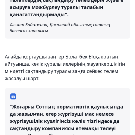
талапкердің сақтандыру төлемдерін жүзеге
асыруға мәжбүрлеу туралы талабын
қанағаттандырмады".
Ләззат Байғожина, Қостанай облыстық соттың
баспасөз хатшысы
Алайда қорғаушы заңгер Болатбек Ысқақовтың
айтуынша, көлік құралы иелерінің жауапкершілігін
міндетті сақтандыру туралы заңға сәйкес төлем
жасалуы шарт.
"Жоғарғы Соттың нормативтік қаулысында
да жазылған, егер жүргізуші мас немесе
жүргізушілік куәлігінсіз көлік тізгіндесе де
сақтандыру компаниясы өтемақы төлеуі