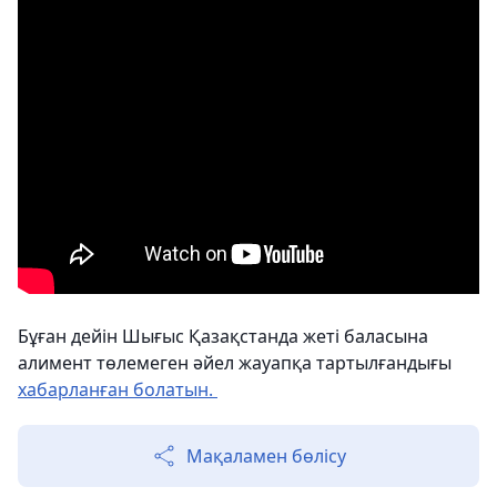
Бұған дейін Шығыс Қазақстанда жеті баласына
алимент төлемеген әйел жауапқа тартылғандығы
хабарланған болатын.
Мақаламен бөлісу