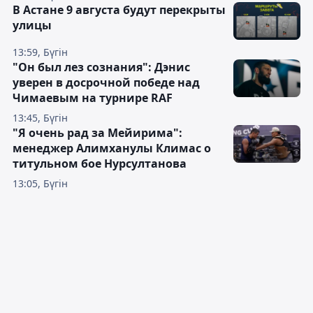
В Астане 9 августа будут перекрыты
улицы
13:59, Бүгін
"Он был лез сознания": Дэнис
уверен в досрочной победе над
Чимаевым на турнире RAF
13:45, Бүгін
"Я очень рад за Мейирима":
менеджер Алимханулы Климас о
титульном бое Нурсултанова
13:05, Бүгін