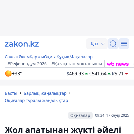
Қаз
Саясат
Әлем
Қаржы
Оқиға
Құқық
Мақалалар
#Референдум-2026
#Қазақстан мақтанышы
+33°
$
469.93
€
541.64
₽
5.71
Басты
Барлық жаңалықтар
Оқиғалар туралы жаңалықтар
Оқиғалар
09:34, 17 сәуір 2025
Жол апатынан жүкті әйелі