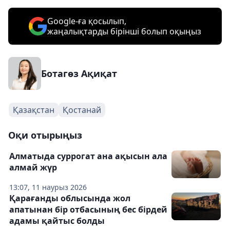
Google-ға қосылып,
жаңалықтарды бірінші болып оқыңыз
Ботагөз Ақиқат
Қазақстан
Қостанай
Оқи отырыңыз
Алматыда суррогат ана ақысын ала
алмай жүр
13:07, 11 наурыз 2026
Қарағанды ​​облысында жол
апатынан бір отбасының бес бірдей
адамы қайтыс болды