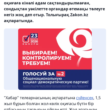
оқиғаға кінәлі адам сақтандырылмаған,
сондықтан уәкілетте органдар өтемақы төлеуге
негіз жоқ деп отыр. Толығырақ Zakon.kz
ақпаратында.
"Хабар" телеарнасының ақпаратына
сүйенсек
, 1,5
жыл бұрын болған жол-көлік оқиғасы бүтін бір
отбасының тағдырын ойран етті. Жол апатынан