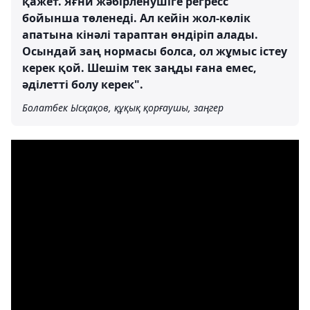
қажет. Яғни жәбірленушіге регресс
бойынша төленеді. Ал кейін жол-көлік
апатына кінәлі тараптан өндіріп алады.
Осындай заң нормасы болса, ол жұмыс істеу
керек қой. Шешім тек заңды ғана емес,
әділетті болу керек".
Болатбек Ысқақов, құқық қорғаушы, заңгер