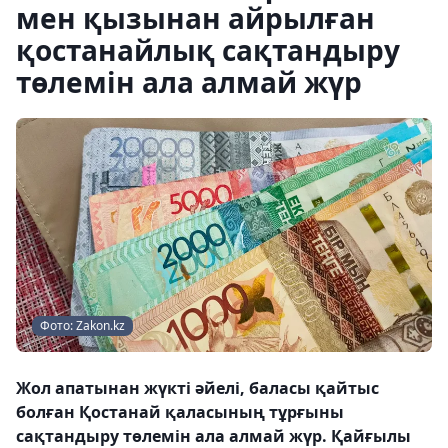
мен қызынан айрылған
қостанайлық сақтандыру
төлемін ала алмай жүр
Фото: Zakon.kz
Жол апатынан жүкті әйелі, баласы қайтыс
болған Қостанай қаласының тұрғыны
сақтандыру төлемін ала алмай жүр. Қайғылы