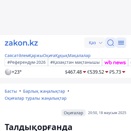
Қаз
Саясат
Әлем
Қаржы
Оқиға
Құқық
Мақалалар
#Референдум-2026
#Қазақстан мақтанышы
+23°
$
467.48
€
539.52
₽
5.73
Басты
Барлық жаңалықтар
Оқиғалар туралы жаңалықтар
Оқиғалар
20:50, 18 маусым 2025
Талдықорғанда