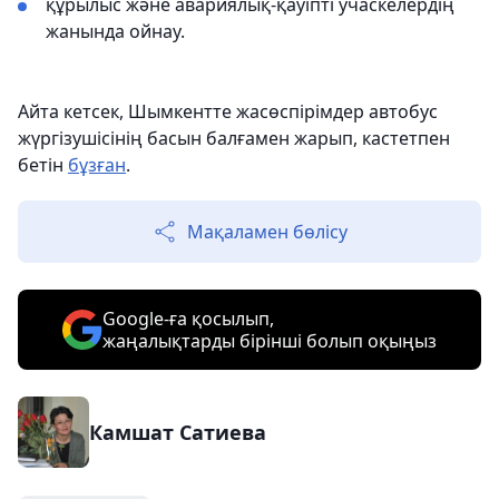
құрылыс және авариялық-қауіпті учаскелердің
жанында ойнау.
Айта кетсек, Шымкентте жасөспірімдер автобус
жүргізушісінің басын балғамен жарып, кастетпен
бетін
бұзған
.
Мақаламен бөлісу
Google-ға қосылып,
жаңалықтарды бірінші болып оқыңыз
Камшат Сатиева