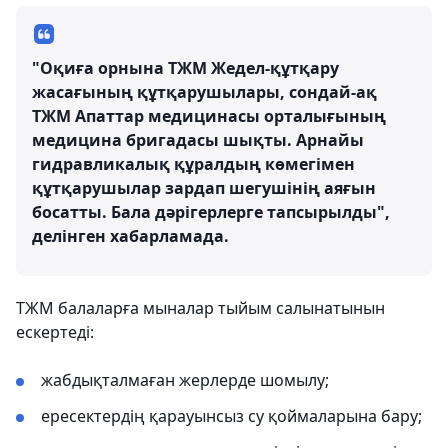
"Оқиға орнына ТЖМ Жедел-құтқару
жасағының құтқарушылары, сондай-ақ
ТЖМ Апаттар медицинасы орталығының
медицина бригадасы шықты. Арнайы
гидравликалық құралдың көмегімен
құтқарушылар зардап шегушінің аяғын
босатты. Бала дәрігерлерге тапсырылды",
делінген хабарламада.
ТЖМ балаларға мыналар тыйым салынатынын
ескертеді:
жабдықталмаған жерлерде шомылу;
ересектердің қарауынсыз су қоймаларына бару;