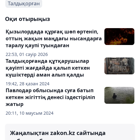
Талдықорған
Оқи отырыңыз
Қызылордада құрғақ шөп өртеніп,
оттың жақын маңдағы нысандарға
таралу қаупі туындаған
22:53, 01 сәуір 2026
Талдықорғанда құтқарушылар
қауіпті жағдайда қалып кеткен
күшіктерді аман алып қалды
19:42, 28 қазан 2024
Павлодар облысында суға батып
кеткен жігіттің денесі іздестіріліп
жатыр
20:11, 10 маусым 2024
Жаңалықтан zakon.kz сайтында