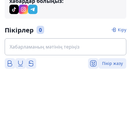
хабардар болыңыз:
Пікірлер
0
Кіру
Пікір жазу