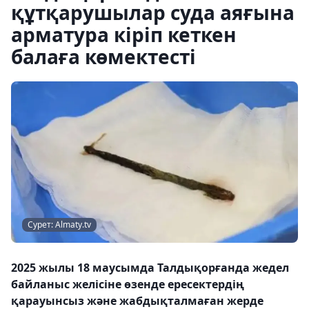
құтқарушылар суда аяғына
арматура кіріп кеткен
балаға көмектесті
Сурет: Almaty.tv
2025 жылы 18 маусымда Талдықорғанда жедел
байланыс желісіне өзенде ересектердің
қарауынсыз және жабдықталмаған жерде