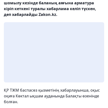
шомылу кезінде баланың аяғына арматура
кіріп кеткені туралы хабарлама келіп түскен,
деп хабарлайды Zakon.kz.
ҚР ТЖМ баспасөз қызметінің хабарлауынша, оқыс
оқиға Көктал ықшам ауданында Балақты өзенінде
болған.