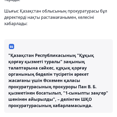
Шығыс Қазақстан облысының прокуратурасы бұл
деректерді нақты растамағанымен, келесіні
хабарлады:
"Қазақстан Республикасының "Құқық
қорғау қызметі туралы" заңының
талаптарына сәйкес, құқық қорғау
органының беделін түсіретін әрекет
жасағаны үшін Өскемен қаласы
прокуратурасының прокуроры Пан В. Б.
қызметінен босатылып, "1-сыныпты заңгер"
шенінен айырылды", – делінген ШҚО
прокуратурасының хабарламасында.