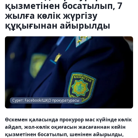
қызметінен босатылып, 7
жылға көлік жүргізу
құқығынан айырылды
Сурет: Facebook/ШҚО прокуратурасы
Өскемен қаласында прокурор мас күйінде көлік
айдап, жол-көлік оқиғасын жасағаннан кейін
қызметінен босатылып, шенінен айырылды,