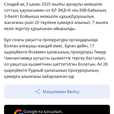
Сондай-ақ 3 қазан 2025 жылғы арнаулы әкімшілік
соттың қаулысымен ол ҚР ӘҚБтК-нің 608-бабының
3-бөлігі бойынша әкімшілік құқықбұзушылық
жасағаны үшін 20 тәулікке қамауға алынып, 7 жылға
көлік жүргізу құқығынан айырылды.
Бұл соңғы уақытта прокуратура органдарында
болған алғашқы жағдай емес. Бұған дейін, 17
қыркүйекте Өскемен қаласының прокуроры Тимур
Чакпантаевқа қатысты қызметтік тергеу басталып,
ол уақытша қызметінен шеттетілген болатын. Ал 28
қыркүйекте Рудный қаласының прокурорының
қамауға алынғаны хабарланған еді.
Мақаламен бөлісу
Google-ға қосылып,