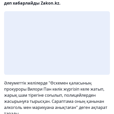
деп хабарлайды Zakon.kz.
Әлеуметтік желілерде "Өскемен қаласының
прокуроры Вилори Пан көлік жүргізіп келе жатып,
жарық шам тірегіне соғылып, полицейлерден
жасырынуға тырысқан. Сараптама оның қанынан
алкоголь мен марихуана анықтаған" деген ақпарат
тарады.