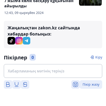
7 жылға көлік басқару құқығынан
айырылды
12:43, 09 қыркүйек 2024
Жаңалықтан zakon.kz сайтында
хабардар болыңыз:
Пікірлер
0
Кіру
Пікір жазу