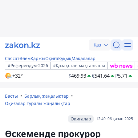
Қаз
Саясат
Әлем
Қаржы
Оқиға
Құқық
Мақалалар
#Референдум-2026
#Қазақстан мақтанышы
+32°
$
469.93
€
541.64
₽
5.71
Басты
Барлық жаңалықтар
Оқиғалар туралы жаңалықтар
Оқиғалар
12:40, 06 қазан 2025
Өскеменде прокурор