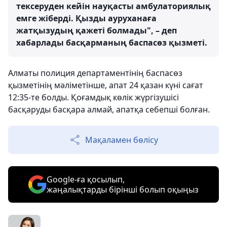
тексеруден кейін науқасты амбулаториялық
емге жіберді. Қызды ауруханаға
жатқызудың қажеті болмады", – деп
хабарлады басқарманың баспасөз қызметі.
Алматы полиция департаментінің баспасөз
қызметінің мәліметінше, апат 24 қазан күні сағат
12:35-те болды. Қоғамдық көлік жүргізушісі
басқаруды басқара алмай, апатқа себепші болған.
Мақаламен бөлісу
Google-ға қосылып,
жаңалықтарды бірінші болып оқыңыз