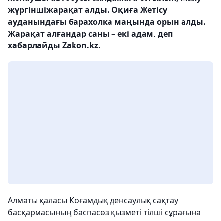
жүргіншіжарақат алды. Оқиға Жетісу
ауданындағы барахолка маңында орын алды.
Жарақат алғандар саны – екі адам, деп
хабарлайды Zakon.kz.
Алматы қаласы Қоғамдық денсаулық сақтау
басқармасының баспасөз қызметі тілші сұрағына