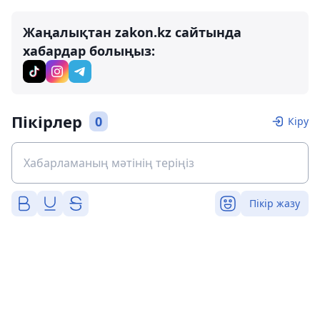
Жаңалықтан zakon.kz сайтында
хабардар болыңыз:
Пікірлер
0
Кіру
Пікір жазу