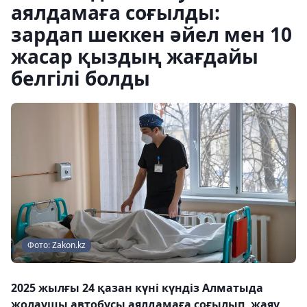
аялдамаға соғылды:
зардап шеккен әйел мен 10
жасар қыздың жағдайы
белгілі болды
Фото: Zakon.kz
2025 жылғы 24 қазан күні күндіз Алматыда
жолаушы автобусы аялдамаға соғылып, жаяу