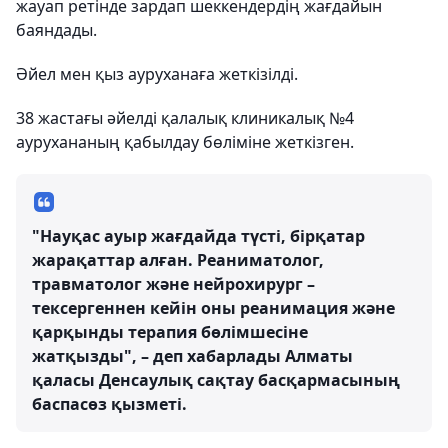
жауап ретінде зардап шеккендердің жағдайын
баяндады.
Әйел мен қыз ауруханаға жеткізілді.
38 жастағы әйелді қалалық клиникалық №4
аурухананың қабылдау бөліміне жеткізген.
"Науқас ауыр жағдайда түсті, бірқатар
жарақаттар алған. Реаниматолог,
травматолог және нейрохирург –
тексергеннен кейін оны реанимация және
қарқынды терапия бөлімшесіне
жатқызды", – деп хабарлады Алматы
қаласы Денсаулық сақтау басқармасының
баспасөз қызметі.