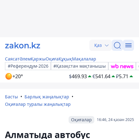
Қаз
Саясат
Әлем
Қаржы
Оқиға
Құқық
Мақалалар
#Референдум-2026
#Қазақстан мақтанышы
+20°
$
469.93
€
541.64
₽
5.71
Басты
Барлық жаңалықтар
Оқиғалар туралы жаңалықтар
Оқиғалар
16:46, 24 қазан 2025
Алматыда автобус