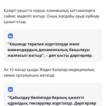
Қазіргі уақытта науқас клиникалық хаттамаларға
сәйкес емделіп жатыр. Оның жағдайы ауыр күйінде
қалып отыр.
"Кешенді терапия жүргізілуде және
мамандардың динамикалық бақылауы
жалғасып жатыр", – деп қосты дәрігерлер.
Ал 10 жасар қызды Жедел балалар медициналық
көмек орталығына жеткізді.
"Қабылдау бөлімінде барлық қажетті
құралдық тексерулер жүргізілді. Дәрігерлер