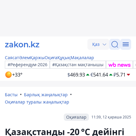
Қаз
Саясат
Әлем
Қаржы
Оқиға
Құқық
Мақалалар
#Референдум-2026
#Қазақстан мақтанышы
+33°
$
469.93
€
541.64
₽
5.71
Басты
Барлық жаңалықтар
Оқиғалар туралы жаңалықтар
Оқиғалар
11:39, 12 қараша 2025
Қазақстанды -20 °C дейінгі