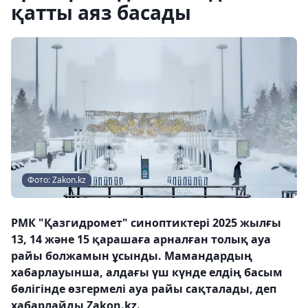
қатты аяз басады
Фото: Zakon.kz
РМК "Қазгидромет" синоптиктері 2025 жылғы
13, 14 және 15 қарашаға арналған толық ауа
райы болжамын ұсынды. Мамандардың
хабарлауынша, алдағы үш күнде елдің басым
бөлігінде өзгермелі ауа райы сақталады, деп
хабарлайды Zakon.kz.