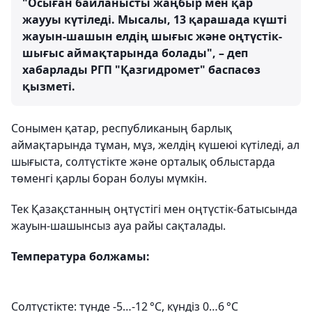
"Осыған байланысты жаңбыр мен қар
жаууы күтіледі. Мысалы, 13 қарашада күшті
жауын-шашын елдің шығыс және оңтүстік-
шығыс аймақтарында болады", – деп
хабарлады РГП "Қазгидромет" баспасөз
қызметі.
Сонымен қатар, республиканың барлық
аймақтарында тұман, мұз, желдің күшеюі күтіледі, ал
шығыста, солтүстікте және орталық облыстарда
төменгі қарлы боран болуы мүмкін.
Тек Қазақстанның оңтүстігі мен оңтүстік-батысында
жауын-шашынсыз ауа райы сақталады.
Температура болжамы:
Солтүстікте: түнде -5…-12 °C, күндіз 0…6 °C