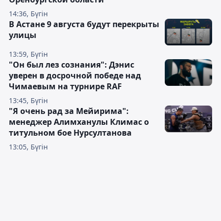
14:36, Бүгін
В Астане 9 августа будут перекрыты
улицы
13:59, Бүгін
"Он был лез сознания": Дэнис
уверен в досрочной победе над
Чимаевым на турнире RAF
13:45, Бүгін
"Я очень рад за Мейирима":
менеджер Алимханулы Климас о
титульном бое Нурсултанова
13:05, Бүгін