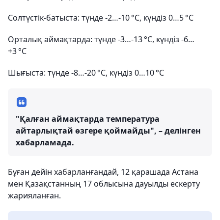
Солтүстік-батыста: түнде -2…-10 °C, күндіз 0…5 °C
Орталық аймақтарда: түнде -3…-13 °C, күндіз -6…
+3 °C
Шығыста: түнде -8…-20 °C, күндіз 0…10 °C
"Қалған аймақтарда температура
айтарлықтай өзгере қоймайды", – делінген
хабарламада.
Бұған дейін хабарланғандай, 12 қарашада Астана
мен Қазақстанның 17 облысына дауылды ескерту
жарияланған.