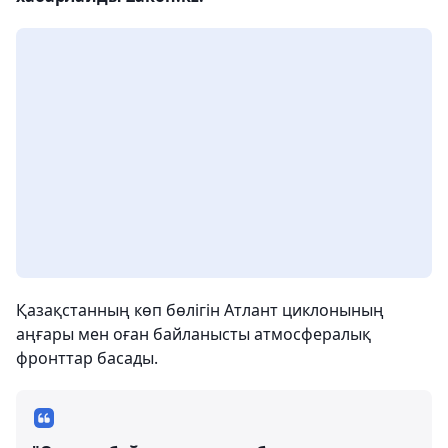
Қазақстанның көп бөлігін Атлант циклонының
аңғары мен оған байланысты атмосфералық
фронттар басады.