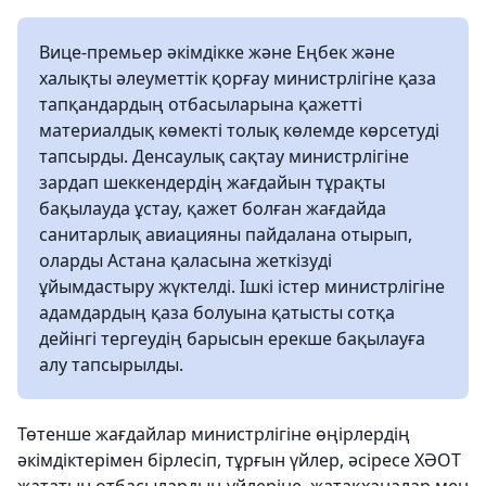
Вице-премьер әкімдікке және Еңбек және
халықты әлеуметтік қорғау министрлігіне қаза
тапқандардың отбасыларына қажетті
материалдық көмекті толық көлемде көрсетуді
тапсырды. Денсаулық сақтау министрлігіне
зардап шеккендердің жағдайын тұрақты
бақылауда ұстау, қажет болған жағдайда
санитарлық авиацияны пайдалана отырып,
оларды Астана қаласына жеткізуді
ұйымдастыру жүктелді. Ішкі істер министрлігіне
адамдардың қаза болуына қатысты сотқа
дейінгі тергеудің барысын ерекше бақылауға
алу тапсырылды.
Төтенше жағдайлар министрлігіне өңірлердің
әкімдіктерімен бірлесіп, тұрғын үйлер, әсіресе ХӘОТ