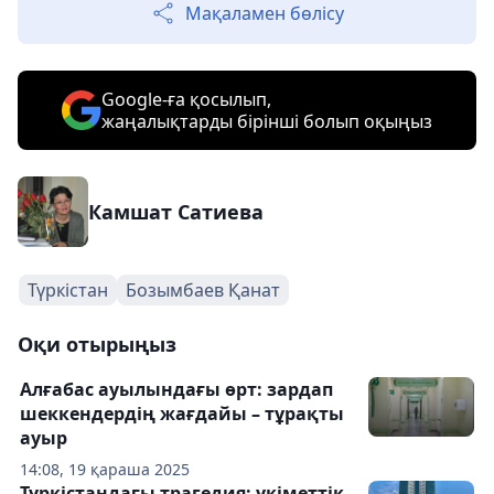
Мақаламен бөлісу
Google-ға қосылып,
жаңалықтарды бірінші болып оқыңыз
Камшат Сатиева
Түркістан
Бозымбаев Қанат
Оқи отырыңыз
Алғабас ауылындағы өрт: зардап
шеккендердің жағдайы – тұрақты
ауыр
14:08, 19 қараша 2025
Түркістандағы трагедия: үкіметтік