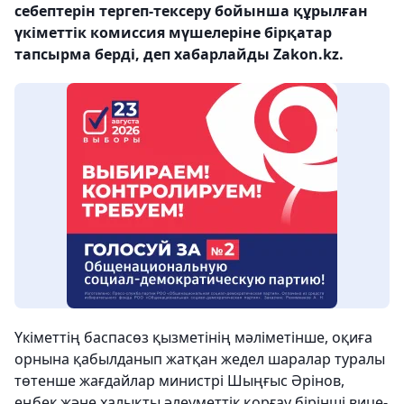
себептерін тергеп-тексеру бойынша құрылған
үкіметтік комиссия мүшелеріне бірқатар
тапсырма берді, деп хабарлайды Zakon.kz.
Үкіметтің баспасөз қызметінің мәліметінше, оқиға
орнына қабылданып жатқан жедел шаралар туралы
төтенше жағдайлар министрі Шыңғыс Әрінов,
еңбек және халықты әлеуметтік қорғау бірінші вице-