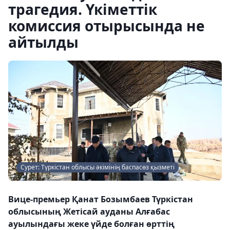
трагедия. Үкіметтік
комиссия отырысында не
айтылды
Сурет: Түркістан облысы әкімінің баспасөз қызметі
Вице-премьер Қанат Бозымбаев Түркістан
облысының Жетісай ауданы Алғабас
ауылындағы жеке үйде болған өрттің