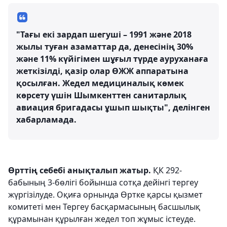
"Тағы екі зардап шегуші – 1991 және 2018
жылы туған азаматтар да, денесінің 30%
және 11% күйігімен шұғыл түрде ауруханаға
жеткізілді, қазір олар ӨЖЖ аппаратына
қосылған. Жедел медициналық көмек
көрсету үшін Шымкенттен санитарлық
авиация бригадасы ұшып шықты", делінген
хабарламада.
Өрттің себебі анықталып жатыр.
ҚК 292-
бабының 3-бөлігі бойынша сотқа дейінгі тергеу
жүргізілуде. Оқиға орнында Өртке қарсы қызмет
комитеті мен Тергеу басқармасының басшылық
құрамынан құрылған жедел топ жұмыс істеуде.