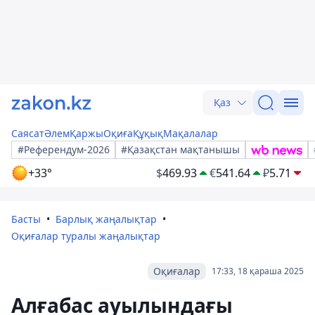
Қаз
Саясат
Әлем
Қаржы
Оқиға
Құқық
Мақалалар
#Референдум-2026
#Қазақстан мақтанышы
+33°
$
469.93
€
541.64
₽
5.71
Басты
Барлық жаңалықтар
Оқиғалар туралы жаңалықтар
Оқиғалар
17:33, 18 қараша 2025
Алғабас ауылындағы