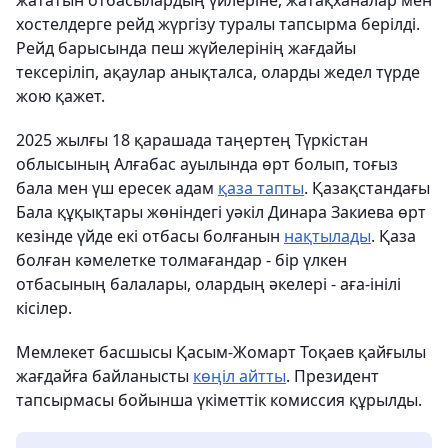
жататын отбасылардың үйлеріне, жатақханалар мен
хостелдерге рейд жүргізу туралы тапсырма берілді.
Рейд барысында пеш жүйелерінің жағдайы
тексеріліп, ақаулар анықталса, оларды жедел түрде
жою қажет.
2025 жылғы 18 қарашада таңертең Түркістан
облысының Алғабас ауылында өрт болып, тоғыз
бала мен үш ересек адам
қаза тапты
. Қазақстандағы
Бала құқықтары жөніндегі уәкіл Динара Закиева өрт
кезінде үйде екі отбасы болғанын
нақтылады
. Қаза
болған кәмелетке толмағандар - бір үлкен
отбасының балалары, олардың әкелері - аға-інілі
кісілер.
Мемлекет басшысы Қасым-Жомарт Тоқаев қайғылы
жағдайға байланысты
көңіл айтты
. Президент
тапсырмасы бойынша үкіметтік комиссия құрылды.