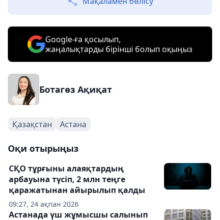
Мақаламен бөлісу
Google-ға қосылып,
жаңалықтарды бірінші болып оқыңыз
Ботагөз Ақиқат
Қазақстан
Астана
Оқи отырыңыз
СҚО тұрғыны алаяқтардың
арбауына түсіп, 2 млн теңге
қаражатынан айырылып қалды
09:27, 24 ақпан 2026
Астанада үш жұмысшы салынып