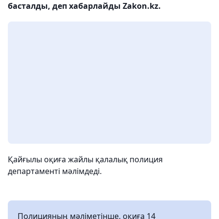
басталды, деп хабарлайды Zakon.kz.
Қайғылы оқиға жайлы қалалық полиция
департаменті мәлімдеді.
Полицияның мәліметінше, оқиға 14