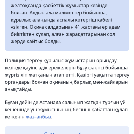
желтоқсанда қасбеттік жұмыстар кезінде
болған. Алдын ала мәліметтер бойынша,
құрылыс алаңында аспалы көтергіш кабелі
үзілген. Оқиға салдарынан 41 жастағы ер адам
биіктіктен құлап, алған жарақаттарынан сол
жерде қайтыс болды.
Полиция тергеу құрылыс жұмыстарын орындау
кезінде қауіпсіздік ережелерін бұзу фактісі бойынша
жүргізіліп жатқанын атап өтті. Қазіргі уақытта тергеу
органдары болған оқиғаның барлық мән-жайларын
анықтайды.
Бұған дейін де Астанада салынып жатқан тұрғын үй
кешенінде үш жұмысшының бесінші қабаттан құлап
кеткенін
жазғанбыз
.