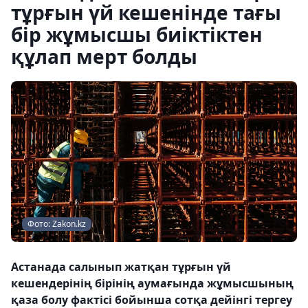
тұрғын үй кешенінде тағы
бір жұмысшы биіктіктен
құлап мерт болды
Фото: Zakon.kz
Астанада салынып жатқан тұрғын үй
кешендерінің бірінің аумағында жұмысшының
қаза болу фактісі бойынша сотқа дейінгі тергеу