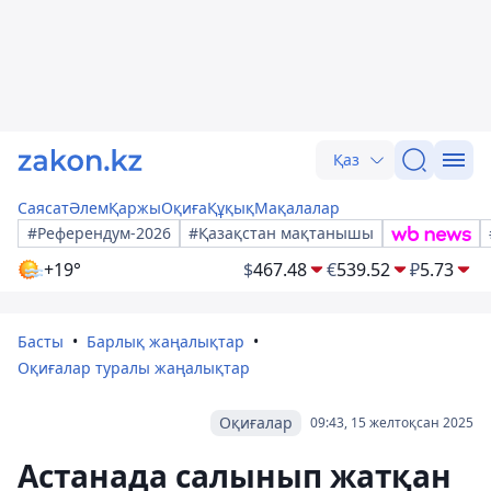
Қаз
Саясат
Әлем
Қаржы
Оқиға
Құқық
Мақалалар
#Референдум-2026
#Қазақстан мақтанышы
+19°
$
467.48
€
539.52
₽
5.73
Басты
Барлық жаңалықтар
Оқиғалар туралы жаңалықтар
Оқиғалар
09:43, 15 желтоқсан 2025
Астанада салынып жатқан