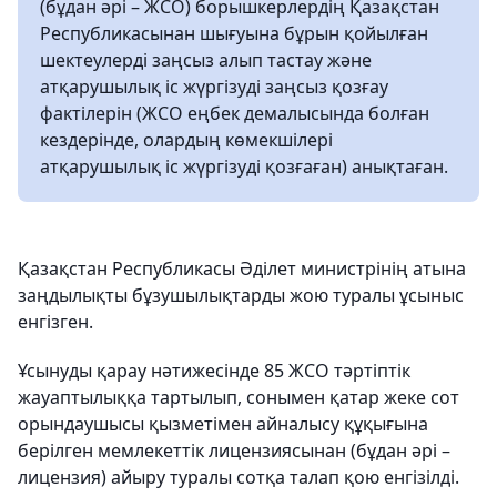
(бұдан әрі – ЖСО) борышкерлердің Қазақстан
Республикасынан шығуына бұрын қойылған
шектеулерді заңсыз алып тастау және
атқарушылық іс жүргізуді заңсыз қозғау
фактілерін (ЖСО еңбек демалысында болған
кездерінде, олардың көмекшілері
атқарушылық іс жүргізуді қозғаған) анықтаған.
Қазақстан Республикасы Әділет министрінің атына
заңдылықты бұзушылықтарды жою туралы ұсыныс
енгізген.
Ұсынуды қарау нәтижесінде 85 ЖСО тәртіптік
жауаптылыққа тартылып, сонымен қатар жеке сот
орындаушысы қызметімен айналысу құқығына
берілген мемлекеттік лицензиясынан (бұдан әрі –
лицензия) айыру туралы сотқа талап қою енгізілді.