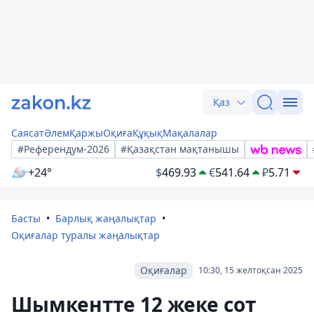
Қаз
Саясат
Әлем
Қаржы
Оқиға
Құқық
Мақалалар
#Референдум-2026
#Қазақстан мақтанышы
+24°
$
469.93
€
541.64
₽
5.71
Басты
Барлық жаңалықтар
Оқиғалар туралы жаңалықтар
Оқиғалар
10:30, 15 желтоқсан 2025
Шымкентте 12 жеке сот