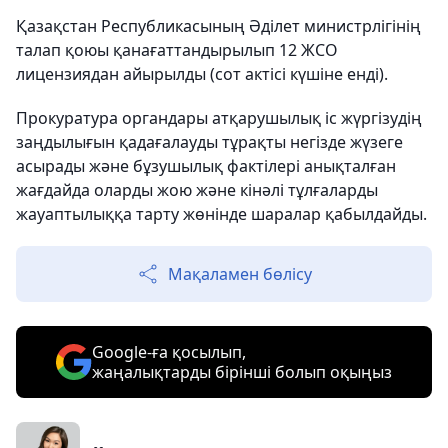
Қазақстан Республикасының Әділет министрлігінің
талап қоюы қанағаттандырылып 12 ЖСО
лицензиядан айырылды (сот актісі күшіне енді).
Прокуратура органдары атқарушылық іс жүргізудің
заңдылығын қадағалауды тұрақты негізде жүзеге
асырады және бұзушылық фактілері анықталған
жағдайда оларды жою және кінәлі тұлғаларды
жауаптылыққа тарту жөнінде шаралар қабылдайды.
Мақаламен бөлісу
Google-ға қосылып,
жаңалықтарды бірінші болып оқыңыз