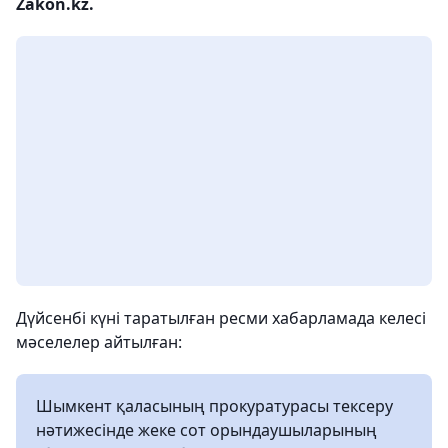
Zakon.kz.
Дүйсенбі күні таратылған ресми хабарламада келесі
мәселелер айтылған:
Шымкент қаласының прокуратурасы тексеру
нәтижесінде жеке сот орындаушыларының