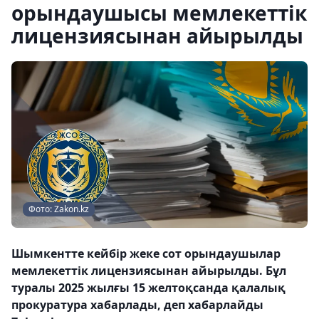
орындаушысы мемлекеттік
лицензиясынан айырылды
Фото: Zakon.kz
Шымкентте кейбір жеке сот орындаушылар
мемлекеттік лицензиясынан айырылды. Бұл
туралы 2025 жылғы 15 желтоқсанда қалалық
прокуратура хабарлады, деп хабарлайды