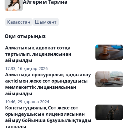
Айгерим Тарина
Қазақстан
Шымкент
Оқи отырыңыз
Алматылық адвокат сотқа
тартылып, лицензиясынан
айырылды
17:33, 16 қаңтар 2026
Алматыда прокурорлық қадағалау
актісімен жеке сот орындаушысы
мемлекеттік лицензиясынан
айырылды
10:46, 29 қараша 2024
Конституциялық Сот жеке сот
орындаушысын лицензиясынан
айыру бойынша бұзушылықтарды
таппады