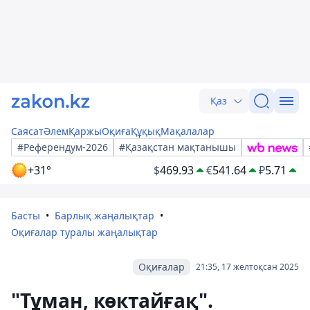
Қаз
Саясат
Әлем
Қаржы
Оқиға
Құқық
Мақалалар
#Референдум-2026
#Қазақстан мақтанышы
+31°
$
469.93
€
541.64
₽
5.71
Басты
Барлық жаңалықтар
Оқиғалар туралы жаңалықтар
Оқиғалар
21:35, 17 желтоқсан 2025
"Тұман, көктайғақ".