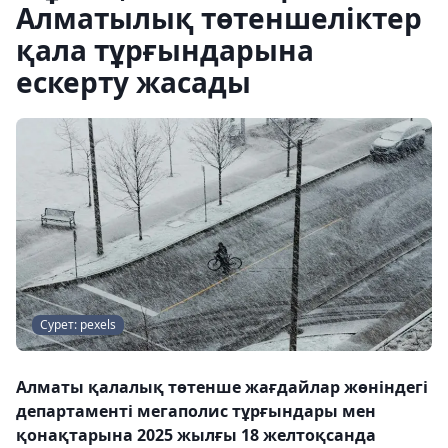
Алматылық төтеншеліктер
қала тұрғындарына
ескерту жасады
Сурет: pexels
Алматы қалалық төтенше жағдайлар жөніндегі
департаменті мегаполис тұрғындары мен
қонақтарына 2025 жылғы 18 желтоқсанда