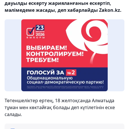
дауылды ескерту жарияланғанын ескертіп,
мәлімедеме жасады, деп хабарлайды Zakon.kz.
Төтеншеліктер ертең, 18 желтоқсанда Алматыда
тұман мен көктайғақ болады деп күтілетінін еске
салады.