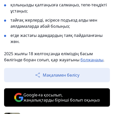
қолыңызды қалтаңызға салмаңыз, тепе-теңдікті
ұстаңыз;
тайғақ жерлерді, әсіресе подъезд алды мен
аялдамаларда абай болыңыз;
егде жастағы адамдардың таяқ пайдаланғаны
жөн.
2025 жылғы 18 желтоқсанда еліміздің басым
бөлігінде боран соғып, қар жауатыны
болжанады
.
Мақаламен бөлісу
Google-ға қосылып,
жаңалықтарды бірінші болып оқыңыз