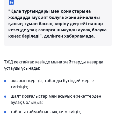
"Қала тұрғындары мен қонақтарына
жолдарда мұқият болуға және айналаны
қалың тұман басып, көріну деңгейі нашар
кезеңде ұзақ сапарға шығудан аулақ болуға
кеңес беріледі", делінген хабарламада.
ТЖД көктайғақ кезінде мына жайттарды назарда
ұстауды ұсынады:
ақырын жүріңіз, табанды бүтіндей жерге
тигізіңіз;
шалт қозғалыстар мен асығыс әрекеттерден
аулақ болыңыз;
табаны таймайтын аяқ-киім киіңіз;