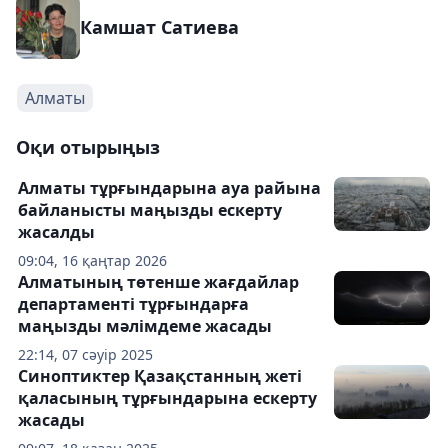
Камшат Сатиева
Алматы
Оқи отырыңыз
Алматы тұрғындарына ауа райына
байланысты маңызды ескерту
жасалды
09:04, 16 қаңтар 2026
Алматының төтенше жағдайлар
департаменті тұрғындарға
маңызды мәлімдеме жасады
22:14, 07 сәуір 2025
Синоптиктер Қазақстанның жеті
қаласының тұрғындарына ескерту
жасады