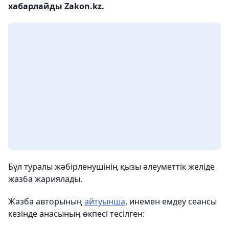
хабарлайды Zakon.kz.
Бұл туралы жәбірленушінің қызы әлеуметтік желіде
жазба жариялады.
Жазба авторының
айтуынша
, инемен емдеу сеансы
кезінде анасының өкпесі тесілген: