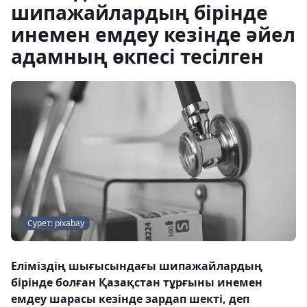
шипажайлардың бірінде
инемен емдеу кезінде әйел
адамның өкпесі тесілген
Сурет: pixabay
Еліміздің шығысындағы шипажайлардың
бірінде болған Қазақстан тұрғыны инемен
емдеу шарасы кезінде зардап шекті, деп