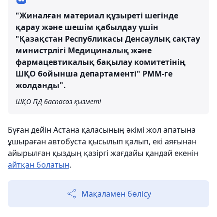
"Жиналған материал құзыреті шегінде
қарау және шешім қабылдау үшін
"Қазақстан Республикасы Денсаулық сақтау
министрлігі Медициналық және
фармацевтикалық бақылау комитетінің
ШҚО бойынша департаменті" РММ-ге
жолданды".
ШҚО ПД баспасөз қызметі
Бұған дейін Астана қаласының әкімі жол апатына
ұшыраған автобуста қысылып қалып, екі аяғынан
айырылған қыздың қазіргі жағдайы қандай екенін
айтқан болатын
.
Мақаламен бөлісу