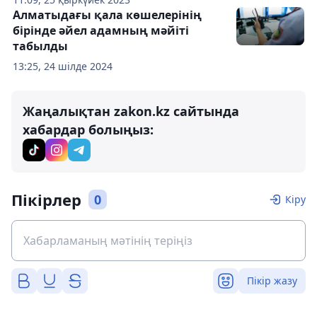
Алматыдағы қала көшелерінің
бірінде әйел адамның мәйіті
табылды
13:25, 24 шілде 2024
Жаңалықтан zakon.kz сайтында
хабардар болыңыз:
Пікірлер
0
Кіру
Пікір жазу