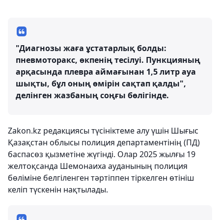
"Диагнозы жаға ұстатарлық болды:
пневмоторакс, өкпенің тесілуі. Пункцияның
арқасында плевра аймағынан 1,5 литр ауа
шықты, бұл оның өмірін сақтап қалды",
делінген жазбаның соңғы бөлігінде.
Zakon.kz редакциясы түсініктеме алу үшін Шығыс
Қазақстан облысы полиция департаментінің (ПД)
баспасөз қызметіне жүгінді. Олар 2025 жылғы 19
желтоқсанда Шемонаиха ауданының полиция
бөліміне белгіленген тәртіппен тіркелген өтініш
келіп түскенін нақтылады.