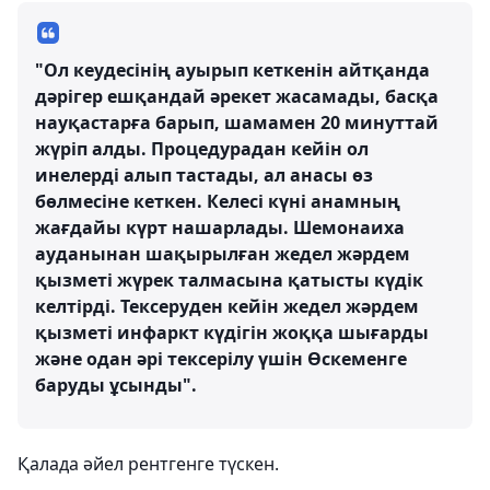
"Ол кеудесінің ауырып кеткенін айтқанда
дәрігер ешқандай әрекет жасамады, басқа
науқастарға барып, шамамен 20 минуттай
жүріп алды. Процедурадан кейін ол
инелерді алып тастады, ал анасы өз
бөлмесіне кеткен. Келесі күні анамның
жағдайы күрт нашарлады. Шемонаиха
ауданынан шақырылған жедел жәрдем
қызметі жүрек талмасына қатысты күдік
келтірді. Тексеруден кейін жедел жәрдем
қызметі инфаркт күдігін жоққа шығарды
және одан әрі тексерілу үшін Өскеменге
баруды ұсынды".
Қалада әйел рентгенге түскен.