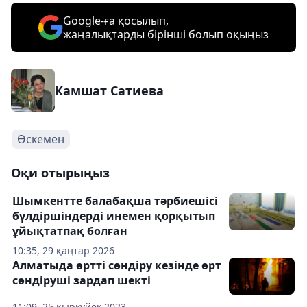
Google-ға қосылып,
жаңалықтарды бірінші болып оқыңыз
Камшат Сатиева
Өскемен
Оқи отырыңыз
Шымкентте балабақша тәрбиешісі
бүлдіршіндерді инемен қорқытып
ұйықтатпақ болған
10:35, 29 қаңтар 2026
Алматыда өртті сөндіру кезінде өрт
сөндіруші зардап шекті
11:09, 25 қыркүйек 2023