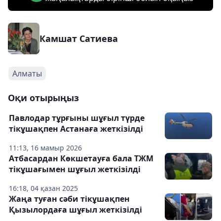
Камшат Сатиева
Алматы
Оқи отырыңыз
Павлодар тұрғыны шұғыл түрде
тікұшақпен Астанаға жеткізілді
11:13, 16 мамыр 2026
Атбасардан Көкшетауға бала ТЖМ
тікұшағымен шұғыл жеткізілді
16:18, 04 қазан 2025
Жаңа туған сәби тікұшақпен
Қызылордаға шұғыл жеткізілді