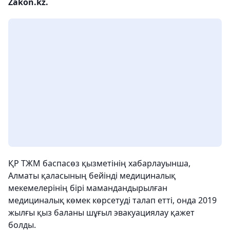
Zakon.kz.
ҚР ТЖМ баспасөз қызметінің хабарлауынша,
Алматы қаласының бейінді медициналық
мекемелерінің бірі мамандандырылған
медициналық көмек көрсетуді талап етті, онда 2019
жылғы қыз баланы шұғыл эвакуациялау қажет
болды.