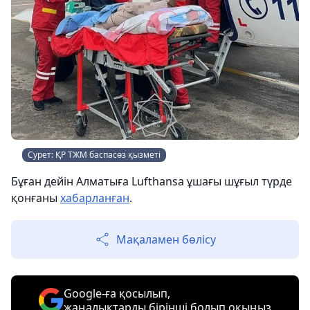
Сурет: ҚР ТЖМ баспасөз қызметі
Бұған дейін Алматыға Lufthansa ұшағы шұғыл түрде
қонғаны
хабарланған
.
Мақаламен бөлісу
Google-ға қосылып,
жаңалықтарды бірінші болып оқыңыз