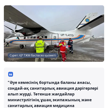
Сурет: ҚР ТЖМ баспасөз қызметі
"Әуе кемесінің бортында баланы анасы,
сондай-ақ санитарлық авиация дәрігерлері
алып жүрді. Төтенше жағдайлар
министрлігінің ұшақ экипажының және
санитарлық авиация медицина