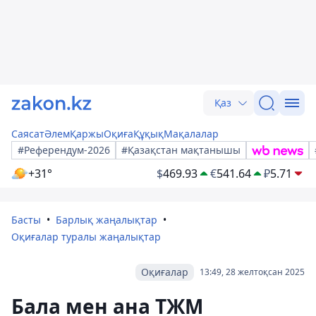
Қаз
Саясат
Әлем
Қаржы
Оқиға
Құқық
Мақалалар
#Референдум-2026
#Қазақстан мақтанышы
+31°
$
469.93
€
541.64
₽
5.71
Басты
Барлық жаңалықтар
Оқиғалар туралы жаңалықтар
Оқиғалар
13:49, 28 желтоқсан 2025
Бала мен ана ТЖМ