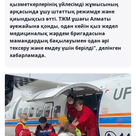
қызметкерлерінің үйлесімді жұмысының
арқасында ұшу штаттық режимде және
қиындықсыз өтті. ТЖМ ұшағы Алматы
әуежайына қонды, одан кейін қыз жедел
медициналық жәрдем бригадасына
мамандардың бақылауымен одан әрі
тексеру және емдеу үшін берілді", делінген
хабарламада.