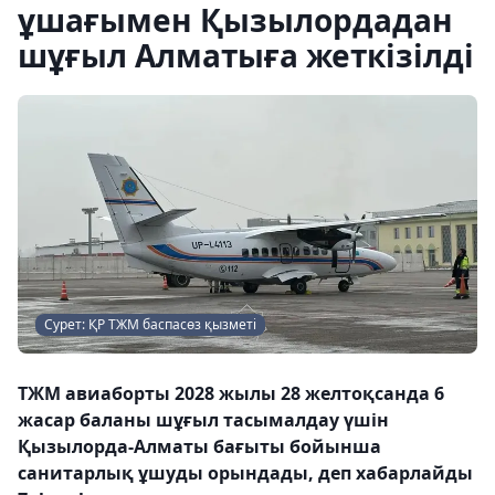
ұшағымен Қызылордадан
шұғыл Алматыға жеткізілді
Сурет: ҚР ТЖМ баспасөз қызметі
ТЖМ авиаборты 2028 жылы 28 желтоқсанда 6
жасар баланы шұғыл тасымалдау үшін
Қызылорда-Алматы бағыты бойынша
санитарлық ұшуды орындады, деп хабарлайды