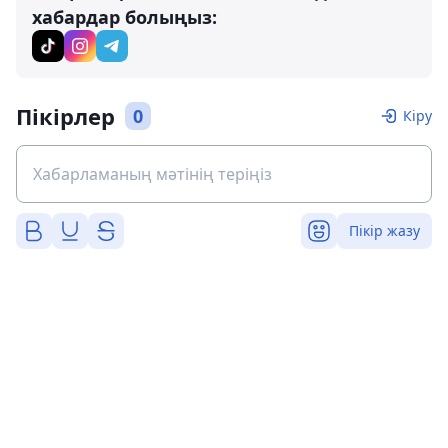
хабардар болыңыз:
Пікірлер
0
Кіру
Пікір жазу