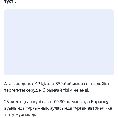
түсті.
Аталған дерек ҚР ҚК-нің 339-бабымен сотқа дейінгі
тергеп-тексерудің бірыңғай тізіміне енді.
25 желтоқсан күні сағат 00:30 шамасында Боранқұл
ауылында тұрғынның ауласында тұрған автокөлікке
тінту жүргізілді.