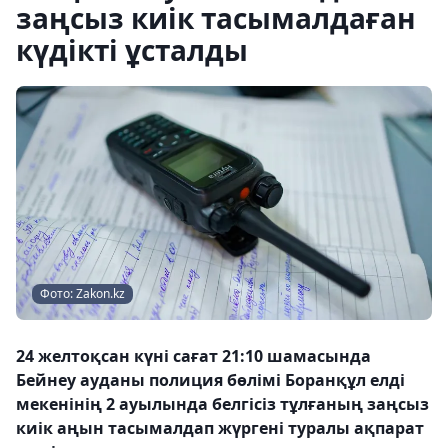
заңсыз киік тасымалдаған
күдікті ұсталды
Фото: Zakon.kz
24 желтоқсан күні сағат 21:10 шамасында
Бейнеу ауданы полиция бөлімі Боранқұл елді
мекенінің 2 ауылында белгісіз тұлғаның заңсыз
киік аңын тасымалдап жүргені туралы ақпарат