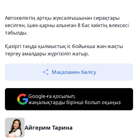
Автокөліктің артқы жүксалғышынан сирақтары
кесілген, ішек-қарны алынған 8 бас киіктің өлексесі
табылды.
Қазіргі таңда қылмыстық іс бойынша жан-жақты
тергеу амалдары жүргізіліп жатыр.
Мақаламен бөлісу
Google-ға қосылып,
жаңалықтарды бірінші болып оқыңыз
Айгерим Тарина