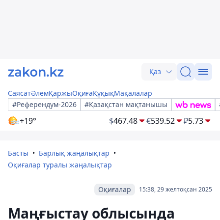
Қаз
Саясат
Әлем
Қаржы
Оқиға
Құқық
Мақалалар
#Референдум-2026
#Қазақстан мақтанышы
+19°
$
467.48
€
539.52
₽
5.73
Басты
Барлық жаңалықтар
Оқиғалар туралы жаңалықтар
Оқиғалар
15:38, 29 желтоқсан 2025
Маңғыстау облысында