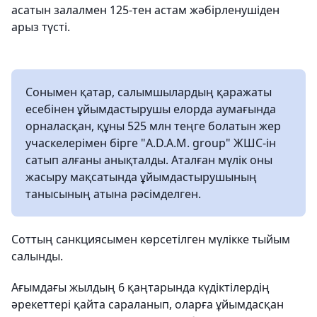
асатын залалмен 125-тен астам жәбірленушіден
арыз түсті.
Сонымен қатар, салымшылардың қаражаты
есебінен ұйымдастырушы елорда аумағында
орналасқан, құны 525 млн теңге болатын жер
учаскелерімен бірге "A.D.A.M. group" ЖШС-ін
сатып алғаны анықталды. Аталған мүлік оны
жасыру мақсатында ұйымдастырушының
танысының атына рәсімделген.
Соттың санкциясымен көрсетілген мүлікке тыйым
салынды.
Ағымдағы жылдың 6 қаңтарында күдіктілердің
әрекеттері қайта сараланып, оларға ұйымдасқан