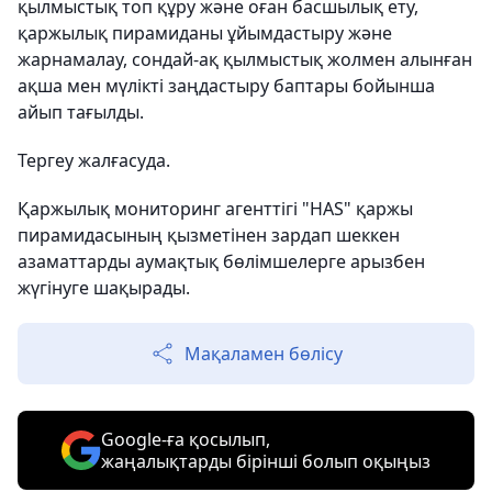
қылмыстық топ құру және оған басшылық ету,
қаржылық пирамиданы ұйымдастыру және
жарнамалау, сондай-ақ қылмыстық жолмен алынған
ақша мен мүлікті заңдастыру баптары бойынша
айып тағылды.
Тергеу жалғасуда.
Қаржылық мониторинг агенттігі "HAS" қаржы
пирамидасының қызметінен зардап шеккен
азаматтарды аумақтық бөлімшелерге арызбен
жүгінуге шақырады.
Мақаламен бөлісу
Google-ға қосылып,
жаңалықтарды бірінші болып оқыңыз