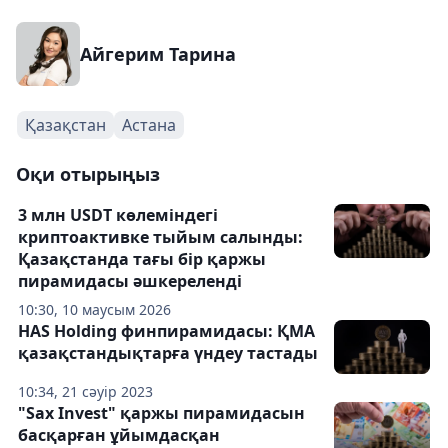
Айгерим Тарина
Қазақстан
Астана
Оқи отырыңыз
3 млн USDT көлеміндегі
криптоактивке тыйым салынды:
Қазақстанда тағы бір қаржы
пирамидасы әшкереленді
10:30, 10 маусым 2026
HAS Holding финпирамидасы: ҚМА
қазақстандықтарға үндеу тастады
10:34, 21 сәуір 2023
"Sax Invest" қаржы пирамидасын
басқарған ұйымдасқан