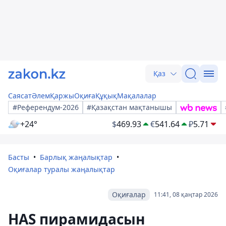
Қаз
Саясат
Әлем
Қаржы
Оқиға
Құқық
Мақалалар
#Референдум-2026
#Қазақстан мақтанышы
+24°
$
469.93
€
541.64
₽
5.71
Басты
Барлық жаңалықтар
Оқиғалар туралы жаңалықтар
Оқиғалар
11:41, 08 қаңтар 2026
HAS пирамидасын