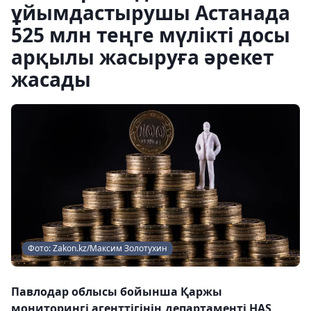
ұйымдастырушы Астанада
525 млн теңге мүлікті досы
арқылы жасыруға әрекет
жасады
Фото: Zakon.kz/Максим Золотухин
Павлодар облысы бойынша Қаржы
мониторингі агенттігінің департаменті HAS