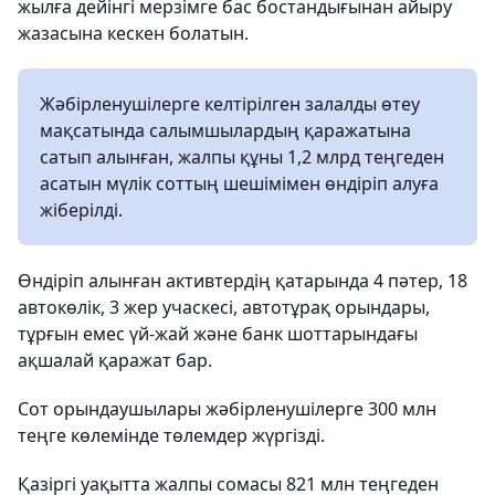
жылға дейінгі мерзімге бас бостандығынан айыру
жазасына кескен болатын.
Жәбірленушілерге келтірілген залалды өтеу
мақсатында салымшылардың қаражатына
сатып алынған, жалпы құны 1,2 млрд теңгеден
асатын мүлік соттың шешімімен өндіріп алуға
жіберілді.
Өндіріп алынған активтердің қатарында 4 пәтер, 18
автокөлік, 3 жер учаскесі, автотұрақ орындары,
тұрғын емес үй-жай және банк шоттарындағы
ақшалай қаражат бар.
Сот орындаушылары жәбірленушілерге 300 млн
теңге көлемінде төлемдер жүргізді.
Қазіргі уақытта жалпы сомасы 821 млн теңгеден