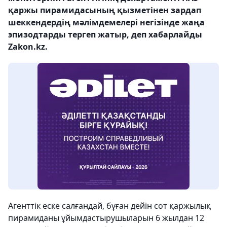
қаржы пирамидасының қызметінен зардап
шеккендердің мәлімдемелері негізінде жаңа
эпизодтарды тергеп жатыр, деп хабарлайды
Zakon.kz.
Агенттік еске салғандай, бұған дейін сот қаржылық
пирамиданы ұйымдастырушыларын 6 жылдан 12