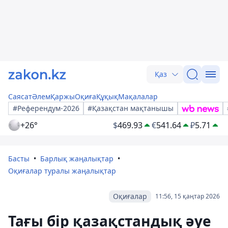
Қаз
Саясат
Әлем
Қаржы
Оқиға
Құқық
Мақалалар
#Референдум-2026
#Қазақстан мақтанышы
+26°
$
469.93
€
541.64
₽
5.71
Басты
Барлық жаңалықтар
Оқиғалар туралы жаңалықтар
Оқиғалар
11:56, 15 қаңтар 2026
Тағы бір қазақстандық әуе