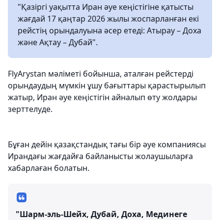
"Қазіргі уақытта Иран әуе кеңістігіне қатысты
жағдай 17 қаңтар 2026 жылы жоспарланған екі
рейстің орындалуына әсер етеді: Атырау – Доха
және Ақтау – Дубай".
FlyArystan мәліметі бойынша, аталған рейстерді
орындаудың мүмкін ұшу бағыттары қарастырылып
жатыр, Иран әуе кеңістігін айналып өту жолдары
зерттелуде.
Бұған дейін қазақстандық тағы бір әуе компаниясы
Ирандағы жағдайға байланысты жолаушыларға
хабарлаған болатын.
"Шарм-эль-Шейх, Дубай, Доха, Мединеге