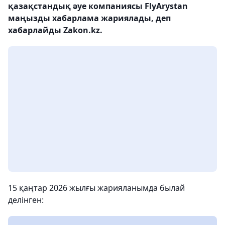
қазақстандық әуе компаниясы FlyArystan
маңызды хабарлама жариялады, деп
хабарлайды Zakon.kz.
15 қаңтар 2026 жылғы жарияланымда былай
делінген: