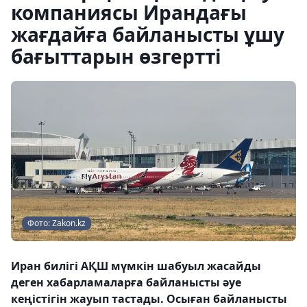
компаниясы Ирандағы
жағдайға байланысты ұшу
бағыттарын өзгертті
Фото: Zakon.kz
Иран билігі АҚШ мүмкін шабуыл жасайды
деген хабарламаларға байланысты әуе
кеңістігін жауып тастады. Осыған байланысты