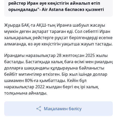
рейстер Иран әуе кеңістігін айналып өтіп
орындалады"- Air Astana баспасөз қызметі
Жуырда БАҚ-та АҚШ-тың Иранға шабуыл жасауы
мүмкін деген ақпарат тараған еді. Сол себепті Иран
халықаралық рейстерге рұқсат берілгендерді есепке
алмағанда, өз әуе кеңістігін уақытша жауып тастады.
Ирандағы наразылықтар 28 желтоқсан 2025 жылы
басталды. Бастапқыда халық баға өсімі мен риалдың
долларға шаққандағы құлдырауына байланысты
бейбіт митингілер өткізген. Бір жыл ішінде доллар
шамамен 80%-ға қымбаттады. Кейін бұл
наразылықтар 2022 жылдан бергі ең ірі халық
толқынына айналды.
Мақаламен бөлісу