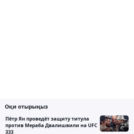
Оқи отырыңыз
Пётр Ян проведёт защиту титула
против Мераба Двалишвили на UFC
333