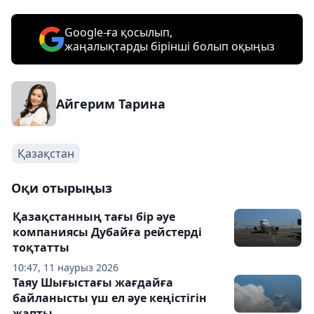
Google-ға қосылып,
жаңалықтарды бірінші болып оқыңыз
Айгерим Тарина
Қазақстан
Оқи отырыңыз
Қазақстанның тағы бір әуе
компаниясы Дубайға рейстерді
тоқтатты
10:47, 11 наурыз 2026
Таяу Шығыстағы жағдайға
байланысты үш ел әуе кеңістігін
жапты