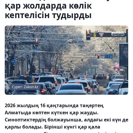
қар жолдарда көлік
кептелісін тудырды
Сурет: Zakon.kz
2026 жылдың 16 қаңтарында таңертең
Алматыда көптен күткен қар жауды.
Синоптиктердің болжауынша, алдағы екі күн де
қарлы болады. Бірінші күнгі қар қала