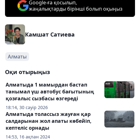
Google-ға қосылып,
жаңалықтарды бірінші болып оқыңыз
Камшат Сатиева
Алматы
Оқи отырыңыз
Алматыда 1 мамырдан бастап
танымал үш автобус бағытының
қозғалыс сызбасы өзгереді
18:14, 30 сәуір 2026
Алматыда толассыз жауған қар
салдарынан жол апаты көбейіп,
кептеліс орнады
14:53, 16 ақпан 2024