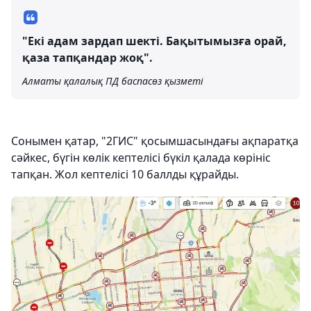
"Екі адам зардап шекті. Бақытымызға орай,
қаза тапқандар жоқ".
Алматы қалалық ПД баспасөз қызметі
Сонымен қатар, "2ГИС" қосымшасындағы ақпаратқа
сәйкес, бүгін көлік кептелісі бүкіл қалада көрініс
тапқан. Жол кептелісі 10 баллды құрайды.