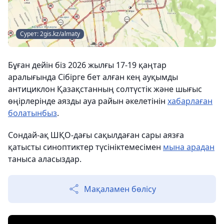
Сурет: 2gis.kz/almaty
Бұған дейін біз 2026 жылғы 17-19 қаңтар
аралығында Сібірге бет алған кең ауқымды
антициклон Қазақстанның солтүстік және шығыс
өңірлерінде аязды ауа райын әкелетінін
хабарлаған
болатынбыз
.
Сондай-ақ ШҚО-дағы сақылдаған сары аязға
қатысты синоптиктер түсініктемесімен
мына арадан
таныса аласыздар.
Мақаламен бөлісу