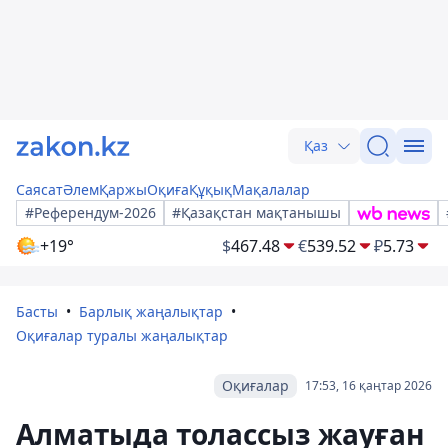
Қаз
Саясат
Әлем
Қаржы
Оқиға
Құқық
Мақалалар
#Референдум-2026
#Қазақстан мақтанышы
+19°
$
467.48
€
539.52
₽
5.73
Басты
Барлық жаңалықтар
Оқиғалар туралы жаңалықтар
Оқиғалар
17:53, 16 қаңтар 2026
Алматыда толассыз жауған