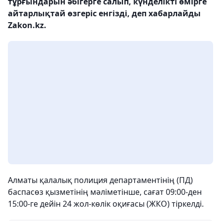
тұрғындарын әбігерге салып, күнделікті өмірге
айтарлықтай өзгеріс енгізді, деп хабарлайды
Zakon.kz.
Алматы қалалық полиция департаментінің (ПД)
баспасөз қызметінің мәліметінше, сағат 09:00-ден
15:00-ге дейін 24 жол-көлік оқиғасы (ЖКО) тіркелді.