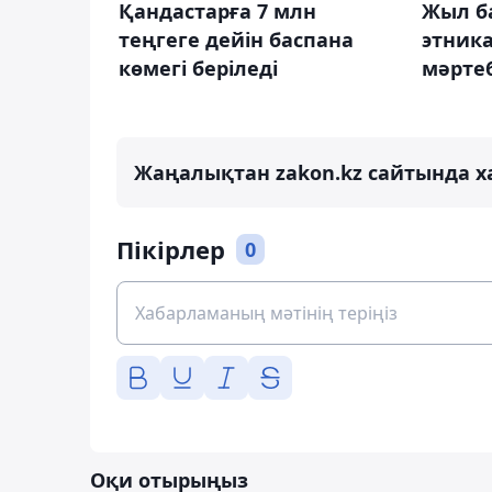
Қандастарға 7 млн
Жыл ба
теңгеге дейін баспана
этник
көмегі беріледі
мәрте
Жаңалықтан zakon.kz сайтында х
Пікірлер
0
Оқи отырыңыз