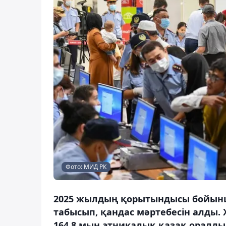
Фото: МИД РК
2025 жылдың қорытындысы бойынша
табысып, қандас мәртебесін алды.
164,8 мың этникалық қазақ оралды