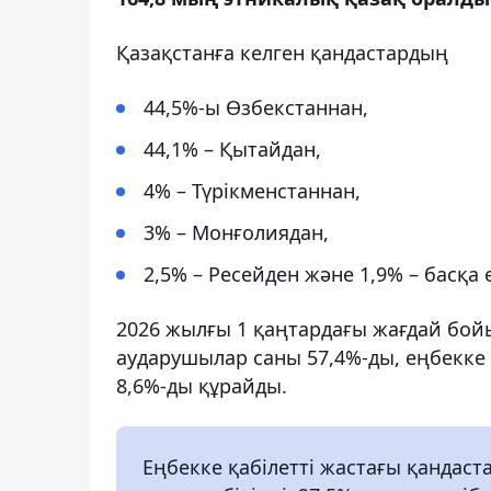
Қазақстанға келген қандастардың
44,5%-ы Өзбекстаннан,
44,1% – Қытайдан,
4% – Түрікменстаннан,
3% – Монғолиядан,
2,5% – Ресейден және 1,9% – басқа 
2026 жылғы 1 қаңтардағы жағдай бой
аударушылар саны 57,4%-ды, еңбекке 
8,6%-ды құрайды.
Еңбекке қабілетті жастағы қандаст