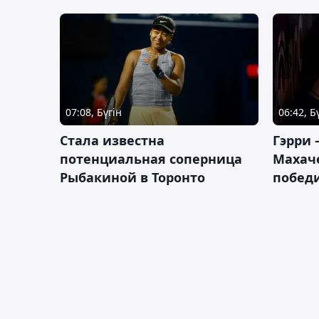
07:08, Бүгін
06:42, Б
Cтала известна
Гэрри 
потенциальная соперница
Махаче
Рыбакиной в Торонто
побед