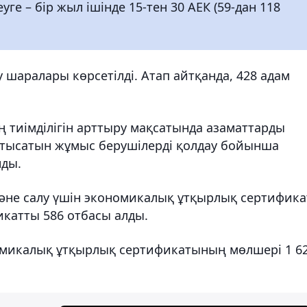
е – бір жыл ішінде 15-тен 30 АЕК (59-дан 118
у шаралары көрсетілді. Атап айтқанда, 428 адам
ң тиімділігін арттыру мақсатында азаматтарды
қатысатын жұмыс берушілерді қолдау бойынша
ды.
және салу үшін экономикалық ұтқырлық сертифик
икатты 586 отбасы алды.
омикалық ұтқырлық сертификатының мөлшері 1 6