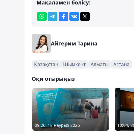
Мақаламен бөлісу:
Айгерим Тарина
Қазақстан
Шымкент
Алматы
Астана
Оқи отырыңыз
09:26, 18 наурыз 2026
10:04, 