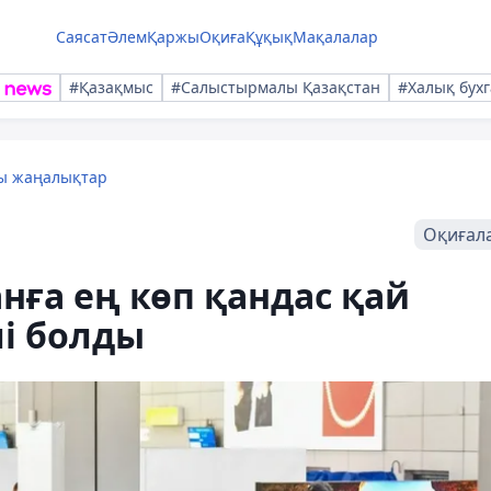
Саясат
Әлем
Қаржы
Оқиға
Құқық
Мақалалар
#Қазақмыс
#Салыстырмалы Қазақстан
#Халық бухг
лы жаңалықтар
Оқиғал
нға ең көп қандас қай
лі болды