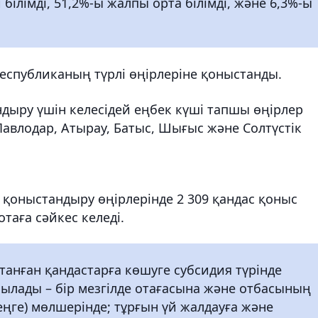
 білімді, 51,2%-ы жалпы орта білімді, және 6,3%-ы
еспубликаның түрлі өңірлеріне қоныстанды.
дыру үшін келесідей еңбек күші тапшы өңірлер
Павлодар, Атырау, Батыс, Шығыс және Солтүстік
оныстандыру өңірлерінде 2 309 қандас қоныс
отаға сәйкес келеді.
танған қандастарға көшуге субсидия түрінде
ылады – бір мезгілде отағасына және отбасының
теңге) мөлшерінде; тұрғын үй жалдауға және