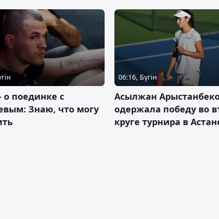
үгін
06:16, Бүгін
– о поединке с
Асылжан Арыстанбек
вым: Знаю, что могу
одержала победу во 
ить
круге турнира в Астан