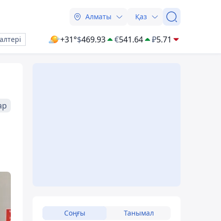
Алматы
Қаз
+31°
$
469.93
€
541.64
₽
5.71
алтері
ар
Соңғы
Танымал