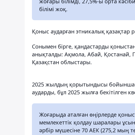
жоғары білімді, 27,5%-ы орта кәсіби
білімі жоқ.
Қоныс аударған этникалық қазақтар р
Сонымен бірге, қандастарды қоныстан
анықталды: Ақмола, Абай, Қостанай, 
Қазақстан облыстары.
2025 жылдың қорытындысы бойынша қ
аударды, бұл 2025 жылға бекітілген кв
Жоғарыда аталған өңірлерде қоныс
мемлекеттік қолдау шаралары ұсын
әрбір мүшесіне 70 АЕК (275,2 мың 