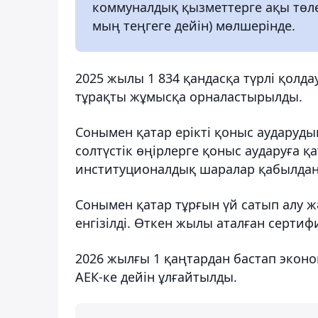
коммуналдық қызметтерге ақы төлеуг
мың теңгеге дейін) мөлшерінде.
2025 жылы 1 834 қандасқа түрлі қолда
тұрақты жұмысқа орналастырылды.
Сонымен қатар ерікті қоныс аударуды
солтүстік өңірлерге қоныс аударуға 
институционалдық шаралар қабылдан
Сонымен қатар тұрғын үй сатып алу 
енгізілді. Өткен жылы аталған сертиф
2026 жылғы 1 қаңтардан бастап экон
АЕК-ке дейін ұлғайтылды.