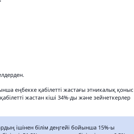
елдерден.
ынша еңбекке қабілетті жастағы этникалық қоныс
қабілетті жастан кіші 34%-ды және зейнеткерлер
ардың ішінен білім деңгейі бойынша 15%-ы