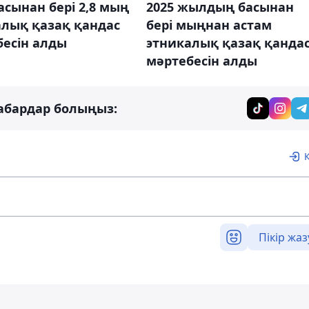
сынан бері 2,8 мың
2025 жылдың басынан
алық қазақ қандас
бері мыңнан астам
бесін алды
этникалық қазақ қанда
мәртебесін алды
абардар болыңыз:
Пікір жаз