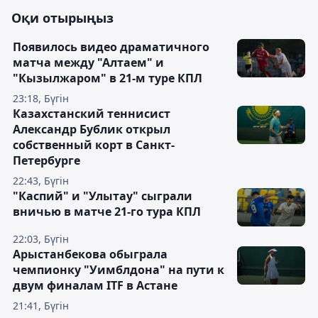
Оқи отырыңыз
Появилось видео драматичного
матча между "Алтаем" и
"Кызылжаром" в 21-м туре КПЛ
23:18, Бүгін
Казахстанский теннисист
Александр Бублик открыл
собственный корт в Санкт-
Петербурге
22:43, Бүгін
"Каспий" и "Улытау" сыграли
вничью в матче 21-го тура КПЛ
22:03, Бүгін
Арыстанбекова обыграла
чемпионку "Уимблдона" на пути к
двум финалам ITF в Астане
21:41, Бүгін