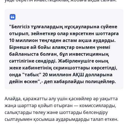
"Белгісіз тұлғалардың нұсқауларына сүйене
отырып, зейнеткер олар көрсеткен шоттарға
10 миллион теңгеден астам ақша аударды.
Бірнеше ай бойы алаяқтар онымен үнемі
байланыста болған, бұл инвестицияның
сәттілігіне сендірді. Жәбірленушіге оның
жеке кабинетінің скриншоттары көрсетілді,
онда "табыс" 20 миллион АҚШ долларына
дейін өскен",- деп хабарлайды полицейлер.
Алайда, қаражатты алу үшін қаскөйлер әр уақытта
жаңа шарттар қойып отырған — комиссияларды,
салықтарды төлеу және шоттарды белсендіру
сылтауымен қосымша аударымдарды талап еткен.