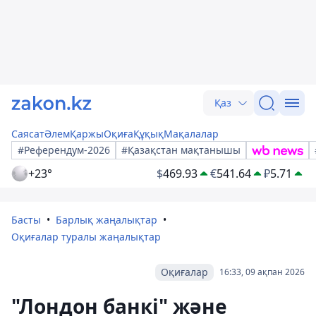
Қаз
Саясат
Әлем
Қаржы
Оқиға
Құқық
Мақалалар
#Референдум-2026
#Қазақстан мақтанышы
+23°
$
469.93
€
541.64
₽
5.71
Басты
Барлық жаңалықтар
Оқиғалар туралы жаңалықтар
Оқиғалар
16:33, 09 ақпан 2026
"Лондон банкі" және