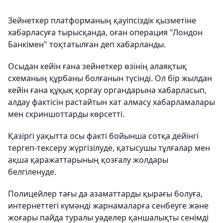
Зейнеткер платформаның қауіпсіздік қызметіне
хабарласуға тырысқанда, оған операция "Лондон
Банкімен" тоқтатылған деп хабарланды.
Осыдан кейін ғана зейнеткер өзінің алаяқтық
схеманың құрбаны болғанын түсінді. Ол бір жылдан
кейін ғана құқық қорғау органдарына хабарласып,
алдау фактісін растайтын хат алмасу хабарламалары
мен скриншоттарды көрсетті.
Қазіргі уақытта осы факті бойынша сотқа дейінгі
тергеп-тексеру жүргізілуде, қатысушы тұлғалар мен
ақша қаражаттарының қозғалу жолдары
белгіленуде.
Полицейлер тағы да азаматтарды қырағы болуға,
интернеттегі күмәнді жарнамаларға сенбеуге және
жоғары пайда туралы уәделер қаншалықты сенімді