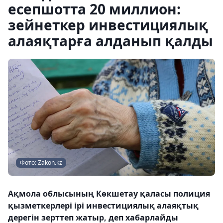
есепшотта 20 миллион:
зейнеткер инвестициялық
алаяқтарға алданып қалды
Фото: Zakon.kz
Ақмола облысының Көкшетау қаласы полиция
қызметкерлері ірі инвестициялық алаяқтық
дерегін зерттеп жатыр, деп хабарлайды