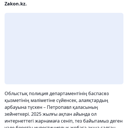
Zakon.kz.
Облыстық полиция департаментінің баспасөз
қызметінің мәліметіне сүйенсек, алаяқтардың
арбауына түскен – Петропавл қаласының
зейнеткері. 2025 жылғы ақпан айында ол
интернеттегі жарнамаға сеніп, тез байытамыз деген
уәде беретін инвестициялық жобаға ақша салған.