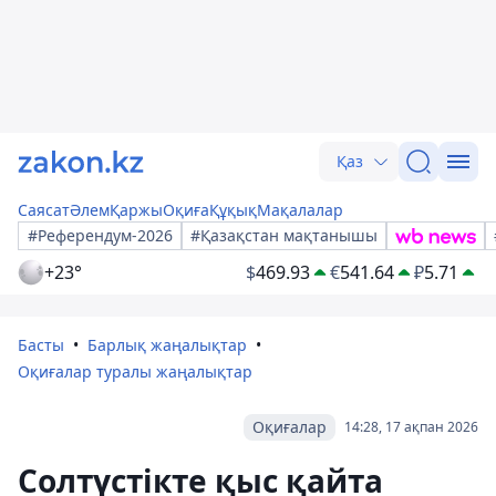
Қаз
Саясат
Әлем
Қаржы
Оқиға
Құқық
Мақалалар
#Референдум-2026
#Қазақстан мақтанышы
+23°
$
469.93
€
541.64
₽
5.71
Басты
Барлық жаңалықтар
Оқиғалар туралы жаңалықтар
Оқиғалар
14:28, 17 ақпан 2026
Солтүстікте қыс қайта