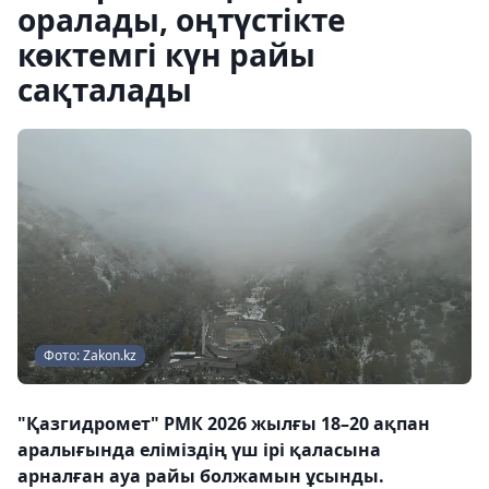
оралады, оңтүстікте
көктемгі күн райы
сақталады
Фото: Zakon.kz
"Қазгидромет" РМК 2026 жылғы 18–20 ақпан
аралығында еліміздің үш ірі қаласына
арналған ауа райы болжамын ұсынды.