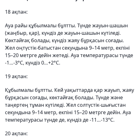
18 ақпан:
Ауа райы құбылмалы бұлтты. Түнде жауын-шашын
(жаңбыр, қар), күндіз де жауын-шашын күтіледі.
Көктайғақ болады, күндіз жаяу бұрқасын соғады.
Жел оңтүстік-батыстан секундына 9–14 метр, екпіні
15–20 метрге дейін жетеді. Ауа температурасы түнде
-1…-3°С, күндіз 0…+2°С.
19 ақпан:
Құбылмалы бұлтты. Кей уақыттарда қар жауып, жаяу
бұрқасын соғады, көктайғақ болады. Түнде және
таңертең тұман күтіледі. Жел солтүстік-шығыстан
секундына 9–14 метр, екпіні 15–20 метрге дейін. Ауа
температурасы түнде де, күндіз де -11…-13°С.
20 ақпан: