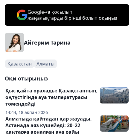
Google-ға қосылып,
жаңалықтарды бірінші болып оқыңыз
Айгерим Тарина
Қазақстан
Алматы
Оқи отырыңыз
Қыс қайта оралады: Қазақстанның
оңтүстігінде ауа температурасы
төмендейді
14:44, 18 ақпан 2026
Алматыда қайтадан қар жауады,
Астанада аяз күшейеді: 20–22
қаңтарға арналған ауа райы