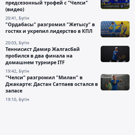
предсезонный трофей с "Челси"
(видео)
20:41, Бүгін
"Ордабасы" разгромил "Жетысу" в
гостях и укрепил лидерство в КПЛ
20:03, Бүгін
Теннисист Дамир Жалгасбай
пробился в два финала на
домашнем турнире ITF
19:42, Бүгін
"Челси" разгромил "Милан" в
Джакарте: Дастан Сатпаев остался в
запасе
19:10, Бүгін