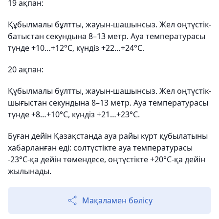
19 ақпан:
Құбылмалы бұлтты, жауын-шашынсыз. Жел оңтүстік-
батыстан секундына 8–13 метр. Ауа температурасы
түнде +10…+12°С, күндіз +22…+24°С.
20 ақпан:
Құбылмалы бұлтты, жауын-шашынсыз. Жел оңтүстік-
шығыстан секундына 8–13 метр. Ауа температурасы
түнде +8…+10°С, күндіз +21…+23°С.
Бұған дейін Қазақстанда ауа райы күрт құбылатыны
хабарланған еді: солтүстікте ауа температурасы
-23°С-қа дейін төмендесе, оңтүстікте +20°С-қа дейін
жылынады.
Мақаламен бөлісу