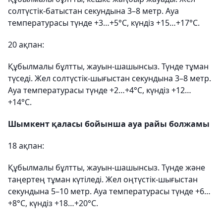
солтүстік-батыстан секундына 3–8 метр. Ауа
температурасы түнде +3…+5°С, күндіз +15…+17°С.
20 ақпан:
Құбылмалы бұлтты, жауын-шашынсыз. Түнде тұман
түседі. Жел солтүстік-шығыстан секундына 3–8 метр.
Ауа температурасы түнде +2…+4°С, күндіз +12…
+14°С.
Шымкент қаласы бойынша ауа райы болжамы
18 ақпан:
Құбылмалы бұлтты, жауын-шашынсыз. Түнде және
таңертең тұман күтіледі. Жел оңтүстік-шығыстан
секундына 5–10 метр. Ауа температурасы түнде +6…
+8°С, күндіз +18…+20°С.