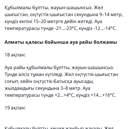
Құбылмалы бұлтты, жауын-шашынсыз. Жел
шығыстан, оңтүстік-шығыстан секундына 9–14 метр,
күндіз екпіні 15–20 метрге дейін жетеді. Ауа
температурасы түнде -21…-23°С, күндіз -12…-14°С.
Алматы қаласы бойынша ауа райы болжамы
18 ақпан:
Ауа райы құбылмалы бұлтты, жауын-шашынсыз.
Түнде әлсіз тұман күтіледі. Жел оңтүстік-шығыстан
соғып, кейін оңтүстік-батысқа ауысады,
жылдамдығы секундына 3–8 метр. Ауа
температурасы түнде +2…+4°С, күндіз +14…+16°С.
19 ақпан:
Құбылмалы бұлтты, кешке жаңбыр жауады. Жел