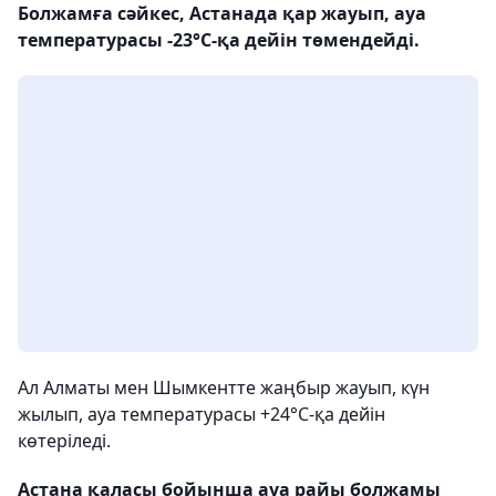
Болжамға сәйкес, Астанада қар жауып, ауа
температурасы -23°С-қа дейін төмендейді.
Ал Алматы мен Шымкентте жаңбыр жауып, күн
жылып, ауа температурасы +24°С-қа дейін
көтеріледі.
Астана қаласы бойынша ауа райы болжамы