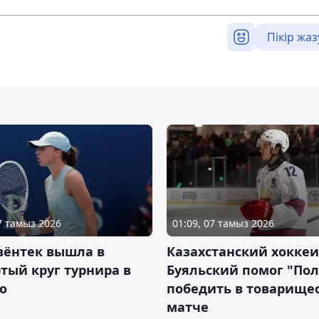
Пікір жаз
07 тамыз 2026
01:09, 07 тамыз 2026
вёнтек вышла в
Казахстанский хоккеи
тый круг турнира в
Буяльский помог "По
о
победить в товарище
матче