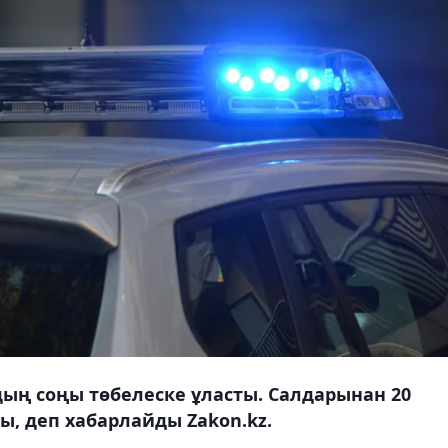
дың соңы төбелеске ұласты. Салдарынан 20
ы, деп хабарлайды Zakon.kz.