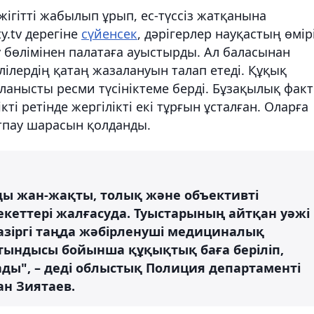
жігітті жабылып ұрып, ес-түссіз жатқанына
y.tv дерегіне
сүйенсек
, дәрігерлер науқастың өмір
у бөлімінен палатаға ауыстырды. Ал баласынан
лілердің қатаң жазалануын талап етеді. Құқық
ланысты ресми түсініктеме берді. Бұзақылық факті
і ретінде жергілікті екі тұрғын ұсталған. Оларға
ртпау шарасын қолданды.
ды жан-жақты, толық және объективті
екеттері жалғасуда. Туыстарының айтқан уәжі
 Қазіргі таңда жәбірленуші медициналық
тындысы бойынша құқықтық баға беріліп,
ы", – деді облыстық Полиция департаменті
н Зиятаев.