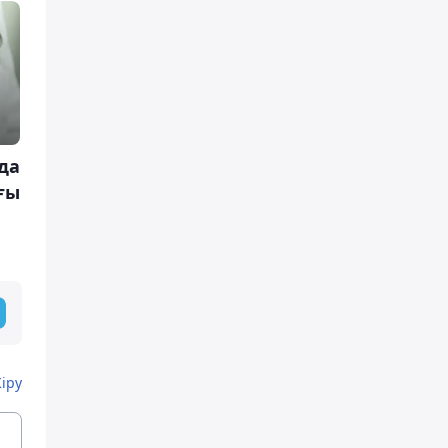
да
ғы
Кіру