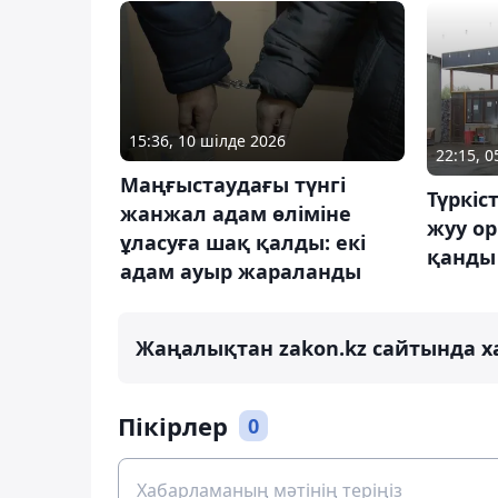
15:36, 10 шілде 2026
22:15, 
Маңғыстаудағы түнгі
Түркіс
жанжал адам өліміне
жуу о
ұласуға шақ қалды: екі
қанды
адам ауыр жараланды
Жаңалықтан zakon.kz сайтында х
Пікірлер
0