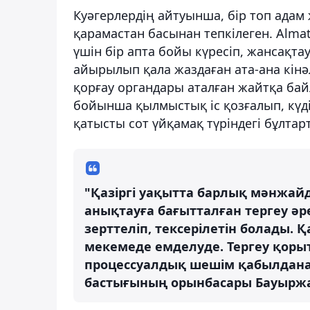
Куәгерлердің айтуынша, бір топ адам 
қарамастан басынан тепкілеген. Almat
үшін бір апта бойы күресіп, жансақта
айырылып қала жаздаған ата-ана кінә
қорғау органдары аталған жайтқа бай
бойынша қылмыстық іс қозғалып, күдікт
қатысты сот үйқамақ түріндегі бұлта
"Қазіргі уақытта барлық мәнжай
анықтауға бағытталған тергеу әр
зерттеліп, тексерілетін болады.
мекемеде емделуде. Тергеу қоры
процессуалдық шешім қабылданад
бастығының орынбасары Бауыржа