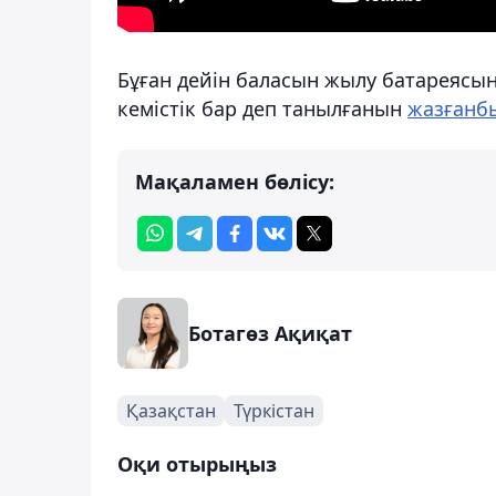
Бұған дейін баласын жылу батареясы
кемістік бар деп танылғанын
жазғанб
Мақаламен бөлісу:
Ботагөз Ақиқат
Қазақстан
Түркістан
Оқи отырыңыз