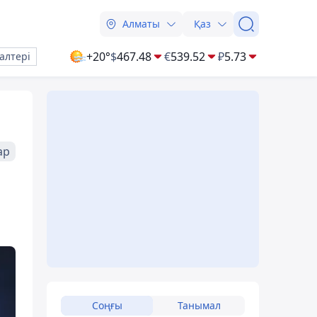
Алматы
Қаз
+20°
$
467.48
€
539.52
₽
5.73
алтері
ар
Соңғы
Танымал