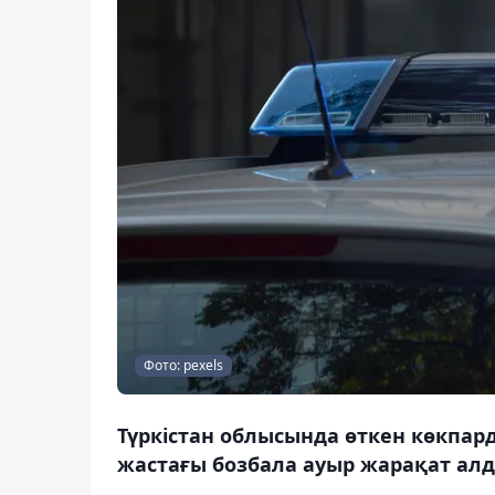
Фото: pexels
Түркістан облысында өткен көкпар
жастағы бозбала ауыр жарақат алд