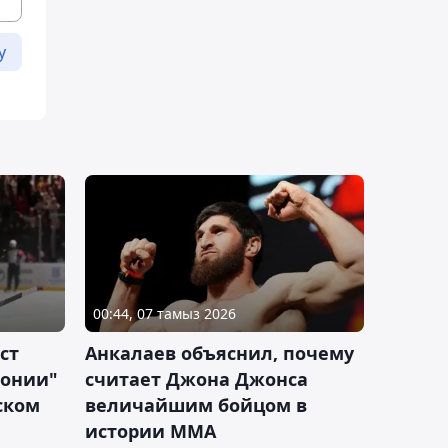
у
00:44, 07 тамыз 2026
ст
Анкалаев объяснил, почему
лонии"
считает Джона Джонса
ском
величайшим бойцом в
истории ММА