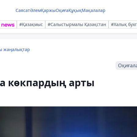
Саясат
Әлем
Қаржы
Оқиға
Құқық
Мақалалар
#Қазақмыс
#Салыстырмалы Қазақстан
#Халық бухг
лы жаңалықтар
Оқиғал
да көкпардың арты