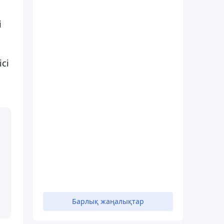
і
сі
Барлық жаңалықтар