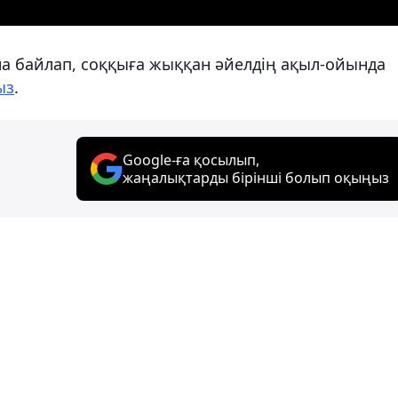
на байлап, соққыға жыққан әйелдің ақыл-ойында
ыз
.
Google-ға қосылып,
жаңалықтарды бірінші болып оқыңыз