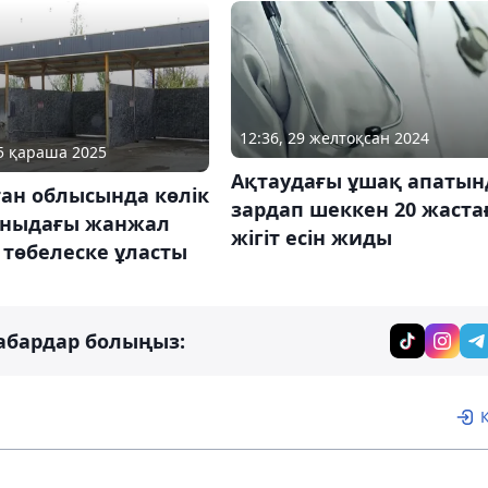
12:36, 29 желтоқсан 2024
05 қараша 2025
Ақтаудағы ұшақ апатын
тан облысында көлік
зардап шеккен 20 жаста
рныдағы жанжал
жігіт есін жиды
 төбелеске ұласты
абардар болыңыз: