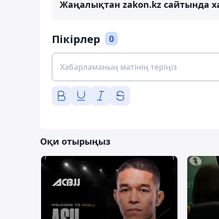
Жаңалықтан zakon.kz сайтында х
Пікірлер
0
Оқи отырыңыз