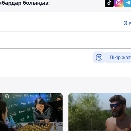
абардар болыңыз:
Пікір жаз