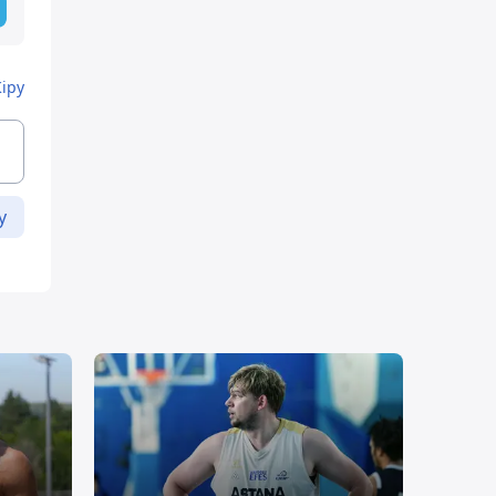
Кіру
у