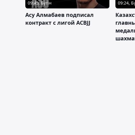
09:45, Бүгін
09:24, Б
Асу Алмабаев подписал
Казахс
контракт с лигой ACBJJ
главны
медал
шахма