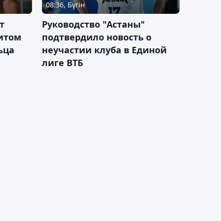
08:36, Бүгін
т
Руководство "Астаны"
итом
подтвердило новость о
ьца
неучастии клуба в Единой
лиге ВТБ