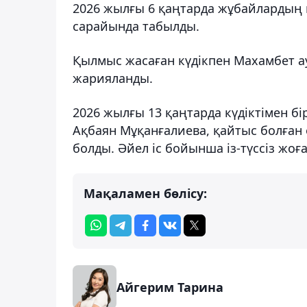
2026 жылғы 6 қаңтарда жұбайлардың 
сарайында табылды.
Қылмыс жасаған күдікпен Махамбет а
жарияланды.
2026 жылғы 13 қаңтарда күдіктімен бі
Ақбаян Мұқанғалиева, қайтыс болған 
болды. Әйел іс бойынша із-түссіз жоға
Мақаламен бөлісу:
Айгерим Тарина