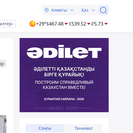
Алматы
Қаз
+29°
$
467.48
€
539.52
₽
5.73
алтері
ар
Соңғы
Танымал