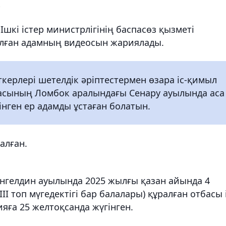
.
Ішкі істер министрлігінің баспасөз қызметі
ұсталған адамның видеосын жариялады.
ткерлері шетелдік әріптестермен өзара іс-қимыл
асының Ломбок аралындағы Сенару ауылында аса
інген ер адамды ұстаған болатын.
алған.
нгелдин ауылында 2025 жылғы қазан айында 4
II топ мүгедектігі бар балалары) құралған отбасы і
ияға 25 желтоқсанда жүгінген.