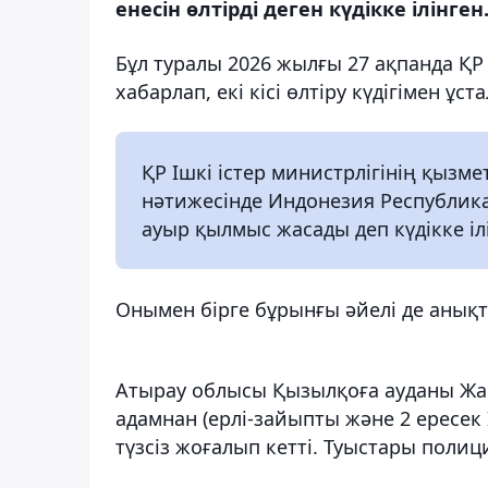
енесін өлтірді деген күдікке ілінген
Бұл туралы 2026 жылғы 27 ақпанда ҚР 
хабарлап, екі кісі өлтіру күдігімен 
ҚР Ішкі істер министрлігінің қызме
нәтижесінде Индонезия Республик
ауыр қылмыс жасады деп күдікке іл
Онымен бірге бұрынғы әйелі де анықт
Атырау облысы Қызылқоға ауданы Жа
адамнан (ерлі-зайыпты және 2 ересек I
түзсіз жоғалып кетті. Туыстары полиц