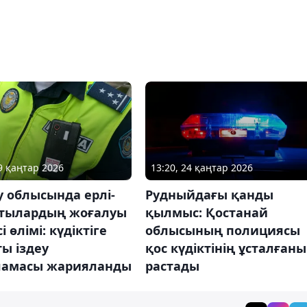
09 қаңтар 2026
13:20, 24 қаңтар 2026
 облысында ерлі-
Рудныйдағы қанды
тылардың жоғалуы
қылмыс: Қостанай
і өлімі: күдіктіге
облысының полициясы
ы іздеу
қос күдіктінің ұсталған
ламасы жарияланды
растады