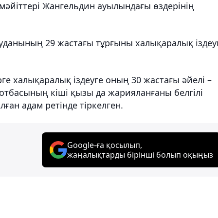
мәйіттері Жангельдин ауылындағы өздерінің
уданының 29 жастағы тұрғыны халықаралық іздеу
рге халықаралық іздеуге оның 30 жастағы әйелі –
отбасының кіші қызы да жарияланғаны белгілі
лған адам ретінде тіркелген.
Google-ға қосылып,
жаңалықтарды бірінші болып оқыңыз