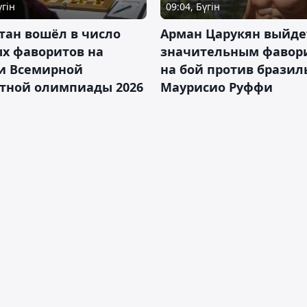
үгін
09:04, Бүгін
тан вошёл в число
Арман Царукян выйде
х фаворитов на
значительным фавор
и Всемирной
на бой против бразил
тной олимпиады 2026
Маурисио Руффи