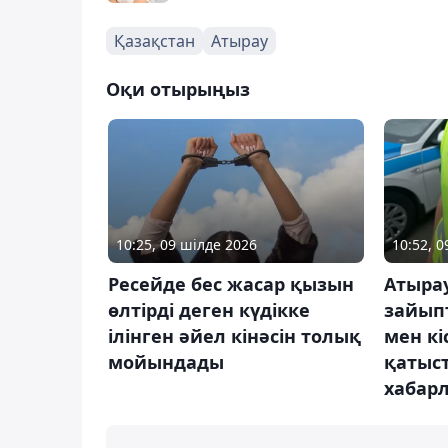
Қазақстан
Атырау
Оқи отырыңыз
10:25, 09 шілде 2026
10:52, 
Ресейде бес жасар қызын
Атырау
өлтірді деген күдікке
зайып
ілінген әйел кінәсін толық
мен кіс
мойындады
қатыст
хабар