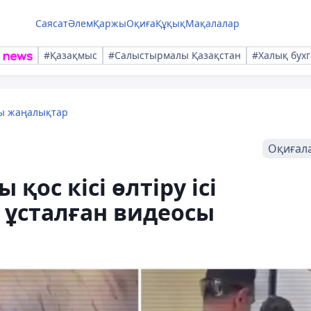
Саясат
Әлем
Қаржы
Оқиға
Құқық
Мақалалар
#Қазақмыс
#Салыстырмалы Қазақстан
#Халық бухг
лы жаңалықтар
Оқиғал
қос кісі өлтіру ісі
 ұсталған видеосы