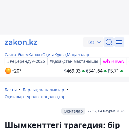
Қаз
Саясат
Әлем
Қаржы
Оқиға
Құқық
Мақалалар
#Референдум-2026
#Қазақстан мақтанышы
+20°
$
469.93
€
541.64
₽
5.71
Басты
Барлық жаңалықтар
Оқиғалар туралы жаңалықтар
Оқиғалар
22:32, 04 наурыз 2026
Шымкенттегі трагедия: бір