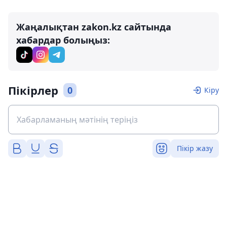
Жаңалықтан zakon.kz сайтында
хабардар болыңыз:
Пікірлер
0
Кіру
Пікір жазу