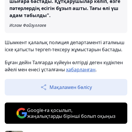
шығара бастады. Құтқарушылар келіп, өзге
пәтерлердің есігін бұзып ашты. Тағы өлі үш
адам табылды".
Ислам Файзуллаев
Шымкент қалалық полиция департаменті аталмыш
іске қатысты тергеп-тексеру жұмыстарын бастады.
Бұған дейін Талғарда күйеуін өлтірді деген күдікпен
әйелі мен енесі ұсталғаны
хабарланған
.
Мақаламен бөлісу
Google-ға қосылып,
жаңалықтарды бірінші болып оқыңыз