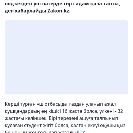
подъездегі үш пәтерде төрт адам қаза тапты,
деп хабарлайды Zakon.kz.
Көрші тұрған үш отбасыда газдан уланып ажал
құшқандардың ең кішісі 16 жаста болса, үлкені - 32
жастағы келіншек. Бірі терезені ашуға талпынып
құлаған студент жігіт болса, қалған екеуі оқушы қыз
бен оның жеңгесі, деп жазады
КТК
.