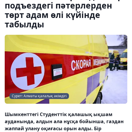
подъездегі пәтерлерден
төрт адам өлі күйінде
табылды
Сурет: Алматы қалалық әкімдігі
Шымкенттегі Cтуденттік қалашық ықшам
ауданында, алдын ала нұсқа бойынша, газдан
жаппай улану оқиғасы орын алды. Бір