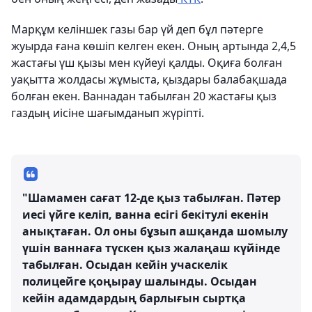
Марқұм келіншек газы бар үй деп бұл пәтерге
жуырда ғана көшіп келген екен. Оның артында 2,4,5
жастағы үш қызы мен күйеуі қалды. Оқиға болған
уақытта жолдасы жұмыста, қыздары балабақшада
болған екен. Ваннадан табылған 20 жастағы қыз
газдың иісіне шағымданып жүріпті.
"Шамамен сағат 12-де қыз табылған. Пәтер
иесі үйге келіп, ванна есігі бекітулі екенін
анықтаған. Ол оны бұзып ашқанда шомылу
үшін ваннаға түскен қыз жалаңаш күйінде
табылған. Осыдан кейін учаскелік
полицейге қоңырау шалынды. Осыдан
кейін адамдардың барлығын сыртқа