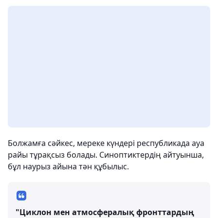
Болжамға сәйкес, мереке күндері республикада ауа
райы тұрақсыз болады. Синоптиктердің айтуынша,
бұл наурыз айына тән құбылыс.
"Циклон мен атмосфералық фронттардың