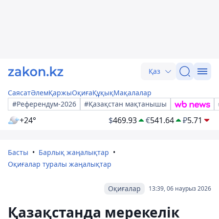
Қаз
Саясат
Әлем
Қаржы
Оқиға
Құқық
Мақалалар
#Референдум-2026
#Қазақстан мақтанышы
+24°
$
469.93
€
541.64
₽
5.71
Басты
Барлық жаңалықтар
Оқиғалар туралы жаңалықтар
Оқиғалар
13:39, 06 наурыз 2026
Қазақстанда мерекелік