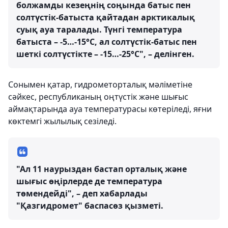
болжамды кезеңнің соңында батыс пен
солтүстік-батыста қайтадан арктикалық
суық ауа таралады. Түнгі температура
батыста – -5…-15°С, ал солтүстік-батыс пен
шеткі солтүстікте – -15…-25°С", – делінген.
Сонымен қатар, гидрометорталық мәліметіне
сәйкес, республиканың оңтүстік және шығыс
аймақтарында ауа температурасы көтеріледі, яғни
көктемгі жылылық сезіледі.
"Ал 11 наурыздан бастап орталық және
шығыс өңірлерде де температура
төмендейді", – деп хабарлады
"Қазгидромет" баспасөз қызметі.