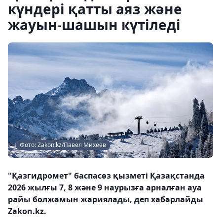
күндері қатты аяз және
жауын-шашын күтіледі
Фото: Zakon.kz/Павел Михеев
"Қазгидромет" баспасөз қызметі Қазақстанда
2026 жылғы 7, 8 және 9 наурызға арналған ауа
райы болжамын жариялады, деп хабарлайды
Zakon.kz.