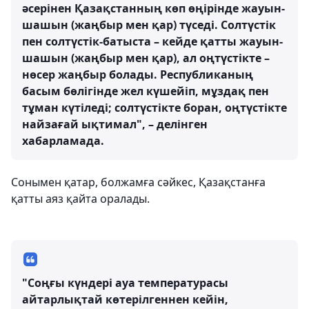
әсерінен Қазақстанның көп өңірінде жауын-
шашын (жаңбыр мен қар) түседі. Солтүстік
пен солтүстік-батыста – кейде қатты жауын-
шашын (жаңбыр мен қар), ал оңтүстікте –
нөсер жаңбыр болады. Республиканың
басым бөлігінде жел күшейіп, мұздақ пен
тұман күтіледі; солтүстікте боран, оңтүстікте
найзағай ықтимал", – делінген
хабарламада.
Сонымен қатар, болжамға сәйкес, Қазақстанға
қатты аяз қайта оралады.
"Соңғы күндері ауа температурасы
айтарлықтай көтерілгеннен кейін,