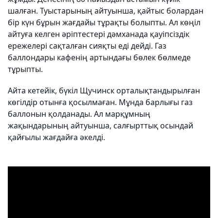
шалған. Туыстарының айтуынша, қайтыс болардан
бір күн бұрын жағдайы тұрақты болыпты. Ал көңіл
айтуға келген әріптестері дәмханада қауіпсіздік
ережелері сақталған сияқты еді дейді. Газ
баллондары кафенің артындағы бөлек бөлмеде
тұрыпты.
Айта кетейік, бүкіл Щучинск орталықтандырылған
көгілдір отынға қосылмаған. Мұнда барлығы газ
баллонын қолданады. Ал марқұмның
жақындарының айтуынша, салғырттық осындай
қайғылы жағдайға әкелді.