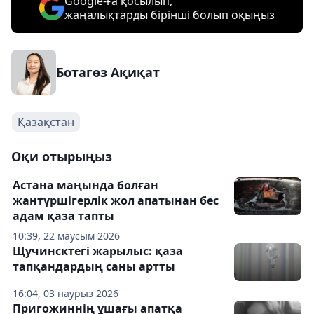
Google-ға қосылып,
жаңалықтарды бірінші болып оқыңыз
Ботагөз Ақиқат
Қазақстан
Оқи отырыңыз
Астана маңында болған
жантүршігерлік жол апатынан бес
адам қаза тапты
10:39, 22 маусым 2026
Щучинсктегі жарылыс: қаза
тапқандардың саны артты
16:04, 03 наурыз 2026
Пригожиннің ұшағы апатқа