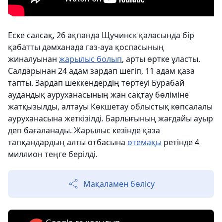
Еске салсақ, 26 ақпанда Щучинск қаласында бір
қабатты дәмханада газ-ауа қоспасының
жиналуынан
жарылыс болып
, арты өртке ұласты.
Салдарынан 24 адам зардап шегіп, 11 адам қаза
тапты. Зардап шеккендердің төртеуі Бурабай
аудандық ауруханасының жан сақтау бөліміне
жатқызылды, алтауы Көкшетау облыстық көпсалалы
ауруханасына жеткізілді. Барлығының жағдайы ауыр
деп бағаланады. Жарылыс кезінде қаза
тапқандардың алты отбасына
өтемақы
ретінде 4
миллион теңге берілді.
Мақаламен бөлісу