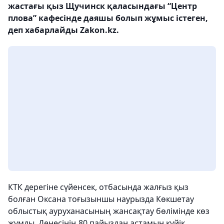
жастағы қыз Щучинск қаласындағы “Центр
плова” кафесінде даяшы болып жұмыс істеген,
деп хабарлайды Zakon.kz.
КТК дерегіне сүйенсек, отбасында жалғыз қыз
болған Оксана тоғызыншы наурызда Көкшетау
облыстық ауруханасының жансақтау бөлімінде көз
жұмды. Денесінің 80 пайыздан астамын күйік