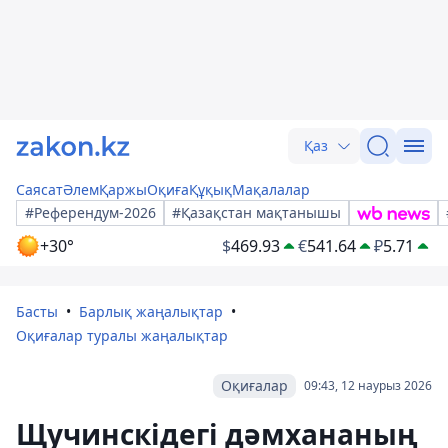
Қаз
Саясат
Әлем
Қаржы
Оқиға
Құқық
Мақалалар
#Референдум-2026
#Қазақстан мақтанышы
+30°
$
469.93
€
541.64
₽
5.71
Басты
Барлық жаңалықтар
Оқиғалар туралы жаңалықтар
Оқиғалар
09:43, 12 наурыз 2026
Щучинскідегі дәмхананың