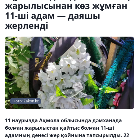
жарылысынан көз жұмған
11-ші адам — даяшы
жерленді
Фото: Zakon.kz
11 наурызда Ақмола облысында дәмханада
болған жарылыстан қайтыс болған 11-ші
адамның денесі жер қойнына тапсырылды. 22