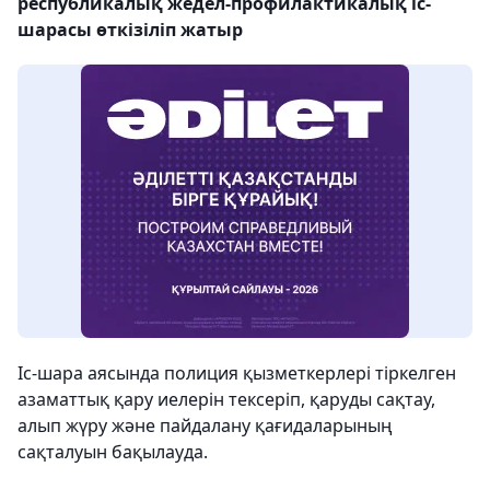
республикалық жедел-профилактикалық іс-
шарасы өткізіліп жатыр
Іс-шара аясында полиция қызметкерлері тіркелген
азаматтық қару иелерін тексеріп, қаруды сақтау,
алып жүру және пайдалану қағидаларының
сақталуын бақылауда.