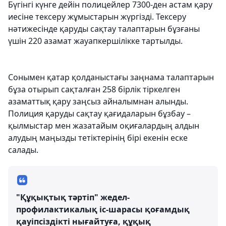
Бүгінгі күнге дейін полицейлер 7300-ден астам қару
иесіне тексеру жұмыстарын жүргізді. Тексеру
нәтижесінде қаруды сақтау талаптарын бұзғаны
үшін 220 азамат жауапкершілікке тартылды.
Сонымен қатар қолданыстағы заңнама талаптарын
бұза отырып сақталған 258 бірлік тіркелген
азаматтық қару заңсыз айналымнан алынды.
Полиция қаруды сақтау қағидаларын бұзбау –
қылмыстар мен жазатайым оқиғалардың алдын
алудың маңызды тетіктерінің бірі екенін еске
салады.
"Құқықтық тәртіп" жедел-
профилактикалық іс-шарасы қоғамдық
қауіпсіздікті нығайтуға, құқық