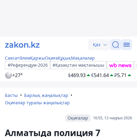
Қаз
Саясат
Әлем
Қаржы
Оқиға
Құқық
Мақалалар
#Референдум-2026
#Қазақстан мақтанышы
+27°
$
469.93
€
541.64
₽
5.71
Басты
Барлық жаңалықтар
Оқиғалар туралы жаңалықтар
Оқиғалар
16:55, 12 наурыз 2026
Алматыда полиция 7