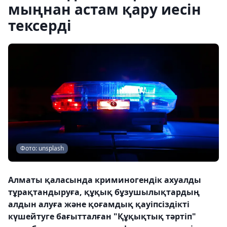
мыңнан астам қару иесін
тексерді
Фото: unsplash
Алматы қаласында криминогендік ахуалды
тұрақтандыруға, құқық бұзушылықтардың
алдын алуға және қоғамдық қауіпсіздікті
күшейтуге бағытталған "Құқықтық тәртіп"