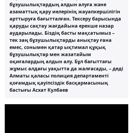
бұзушылықтардың алдын алуға және
азаматтық қару иелерінің жауапкершілігін
арттыруға бағытталған. Тексеру барысында
қаруды сақтау жағдайына ерекше назар
аударылады. Біздің басты мақсатымыз –
тек заң бұзушылықтарды анықтау ғана
емес, сонымен қатар ықтимал құқық
бұзушылықтар мен жазатайым
оқиғалардың алдын алу. Бұл бағыттағы
жұмыс алдағы уақытта да жалғасады, – деді
Алматы қаласы полиция департаменті
қоғамдық қауіпсіздік басқармасының
бастығы Асхат Кулбаев