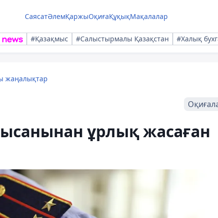
Саясат
Әлем
Қаржы
Оқиға
Құқық
Мақалалар
#Қазақмыс
#Салыстырмалы Қазақстан
#Халық бухг
лы жаңалықтар
Оқиғал
нысанынан ұрлық жасаған