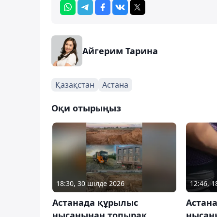
Айгерим Тарина
Қазақстан
Астана
Оқи отырыңыз
18:30, 30 шілде 2026
12:46, 
Астанада құрылыс
Астан
нысанынан топырақ
нысан