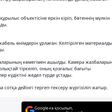
құрылыс объектісіне еркін кіріп, бөтеннің мүлкін
лды.
кабель өнімдерін ұрлаған. Келтірілген материалд
ды.
аларының көмегімен ашылды. Камера жазбалары
толықтай тіркеліп, оның қозғалыс бағыты
ер күдіктіні жедел түрде ұстады.
 сотқа дейінгі тергеп-тексеру жүргізіліп жатыр.
Google-ға қосылып,