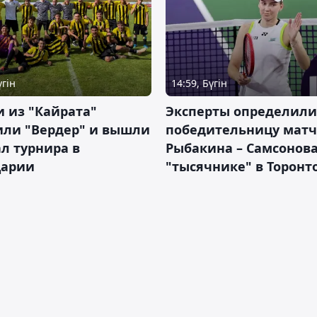
үгін
14:59, Бүгін
 из "Кайрата"
Эксперты определили
или "Вердер" и вышли
победительницу матч
л турнира в
Рыбакина – Самсонова
арии
"тысячнике" в Торонт