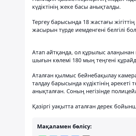
күдіктінің жеке басы анықталды.
Тергеу барысында 18 жастағы жігіттің 
жасырын түрде иемденгені белгілі бо
Атап айтқанда, ол құрылыс алаңынан 
шығын көлемі 180 мың теңгені құрай
Аталған қылмыс бейнебақылау камер
талдау барысында күдіктінің әрекеті 
анықталған. Соның негізінде полицейл
Қазіргі уақытта аталған дерек бойынша
Мақаламен бөлісу: