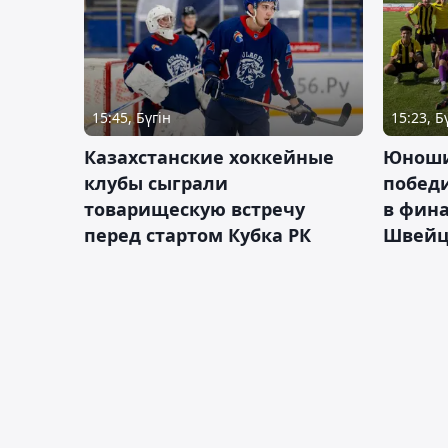
15:45, Бүгін
15:23, Б
Казахстанские хоккейные
Юноши
клубы сыграли
побед
товарищескую встречу
в фина
перед стартом Кубка РК
Швейц