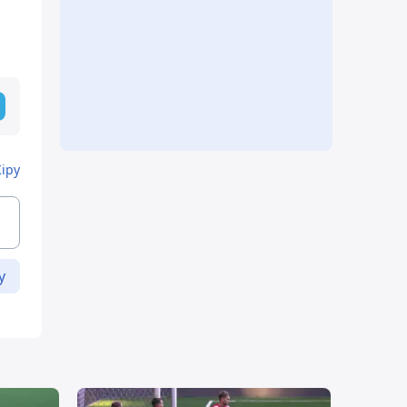
Кіру
у