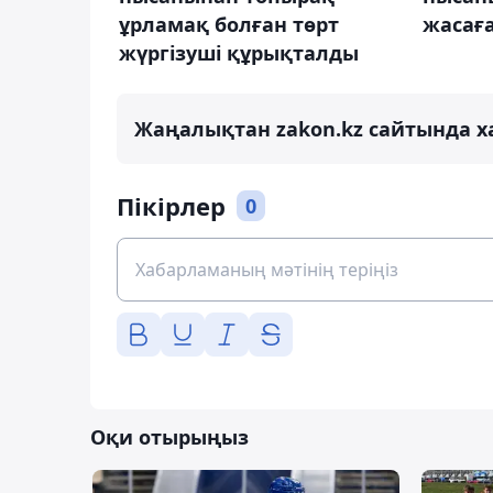
ұрламақ болған төрт
жасаға
жүргізуші құрықталды
Жаңалықтан zakon.kz сайтында х
Пікірлер
0
Оқи отырыңыз