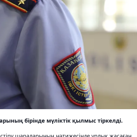
рының бірінде мүліктік қылмыс тіркелді.
естіру шараларының нәтижесінде ұрлық жасаған