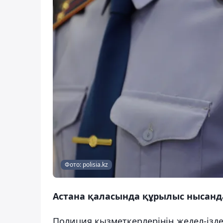
Фото: polisia.kz
Астана қаласында құрылыс нысанда
Полиция қызметкерлерінің жедел-ізд