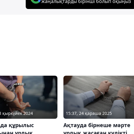
жаңалықтарды бірінші болып оқыңыз
18 қыркүйек 2024
15:37, 24 қараша 2025
ада құрылыс
Ақтауда бірнеше мәрте
ынан ұрлық
ұрлық жасаған күдікті