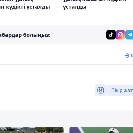
н күдікті ұсталды
ұсталды
абардар болыңыз:
Пікір жаз