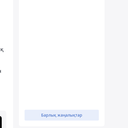
ық
н
Барлық жаңалықтар