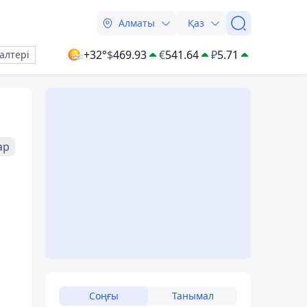
Алматы
Қаз
+32°
$
469.93
€
541.64
₽
5.71
алтері
ар
Соңғы
Танымал