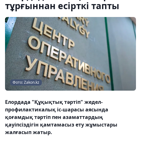
тұрғыннан есірткі тапты
Фото: Zakon.kz
Елордада "Құқықтық тәртіп" жедел-
профилактикалық іс-шарасы аясында
қоғамдық тәртіп пен азаматтардың
қауіпсіздігін қамтамасыз ету жұмыстары
жалғасып жатыр.