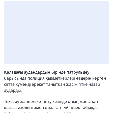
Қаладағы аудандардың бірінде патрульдеу
барысында полиция қызметкерлері өздерін көрген
сәтте күмәнді әрекет танытқан жас жігітке назар
аударды.
Тексеру және жеке тінту кезінде оның жанынан
қызыл изолентамен оралған түйіншек табылды.