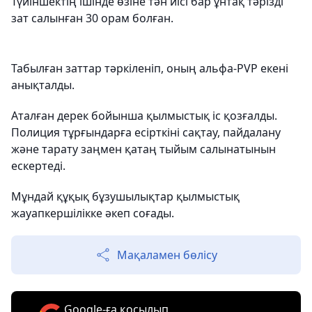
Түйіншектің ішінде өзіне тән иісі бар ұнтақ тәрізді
зат салынған 30 орам болған.
Табылған заттар тәркіленіп, оның альфа-PVP екені
анықталды.
Аталған дерек бойынша қылмыстық іс қозғалды.
Полиция тұрғындарға есірткіні сақтау, пайдалану
және тарату заңмен қатаң тыйым салынатынын
ескертеді.
Мұндай құқық бұзушылықтар қылмыстық
жауапкершілікке әкеп соғады.
Мақаламен бөлісу
Google-ға қосылып,