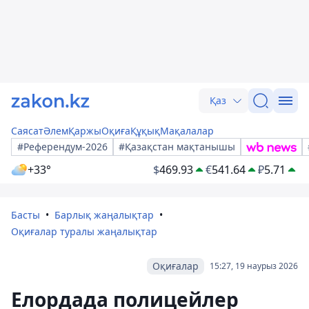
Қаз
Саясат
Әлем
Қаржы
Оқиға
Құқық
Мақалалар
#Референдум-2026
#Қазақстан мақтанышы
+33°
$
469.93
€
541.64
₽
5.71
Басты
Барлық жаңалықтар
Оқиғалар туралы жаңалықтар
Оқиғалар
15:27, 19 наурыз 2026
Елордада полицейлер