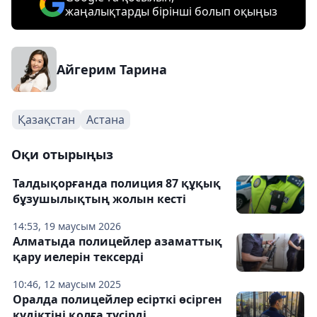
жаңалықтарды бірінші болып оқыңыз
Айгерим Тарина
Қазақстан
Астана
Оқи отырыңыз
Талдықорғанда полиция 87 құқық
бұзушылықтың жолын кесті
14:53, 19 маусым 2026
Алматыда полицейлер азаматтық
қару иелерін тексерді
10:46, 12 маусым 2025
Оралда полицейлер есірткі өсірген
күдіктіні қолға түсірді