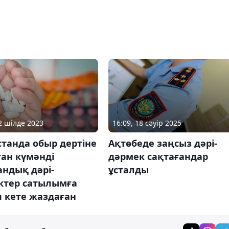
12 шілде 2023
16:09, 18 сәуір 2025
танда обыр дертіне
Ақтөбеде заңсыз дәрі-
ан күмәнді
дәрмек сақтағандар
андық дәрі-
ұсталды
ктер сатылымға
 кете жаздаған