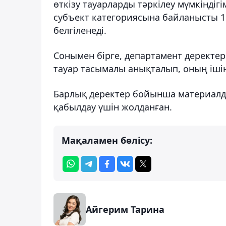
өткізу тауарларды тәркілеу мүмкіндіг
субъект категориясына байланысты 15
белгіленеді.
Сонымен бірге, департамент деректер
тауар тасымалы анықталып, оның ішінд
Барлық деректер бойынша материалд
қабылдау үшін жолданған.
Мақаламен бөлісу:
Айгерим Тарина