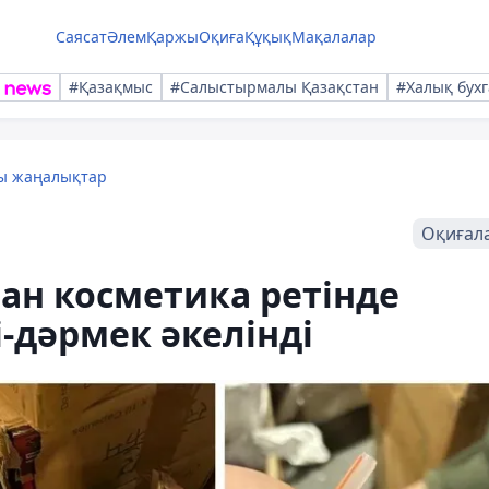
Саясат
Әлем
Қаржы
Оқиға
Құқық
Мақалалар
#Қазақмыс
#Салыстырмалы Қазақстан
#Халық бухг
лы жаңалықтар
Оқиғал
ан косметика ретінде
-дәрмек әкелінді