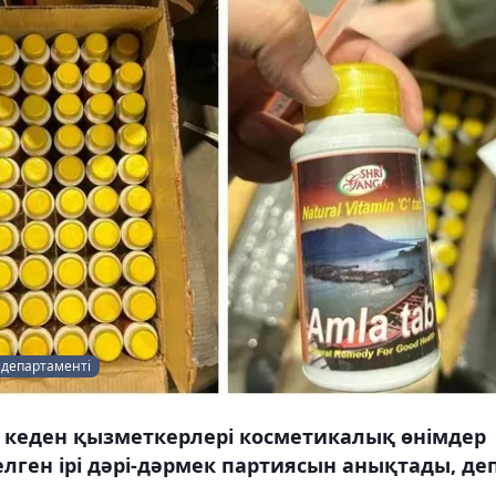
 департаменті
кеден қызметкерлері косметикалық өнімдер
лген ірі дәрі-дәрмек партиясын анықтады, де