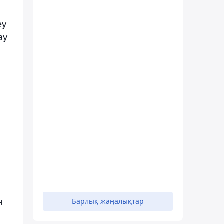
еу
ау
н
Барлық жаңалықтар