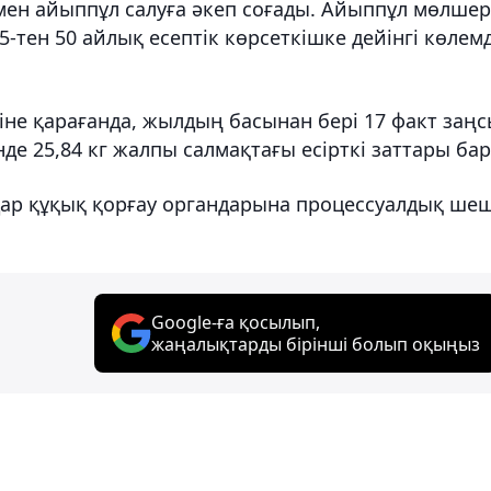
імен айыппұл салуға әкеп соғады. Айыппұл мөлшер
-тен 50 айлық есептік көрсеткішке дейінгі көлем
іне қарағанда, жылдың басынан бері 17 факт заңс
е 25,84 кг жалпы салмақтағы есірткі заттары бар
ар құқық қорғау органдарына процессуалдық ше
Google-ға қосылып,
жаңалықтарды бірінші болып оқыңыз