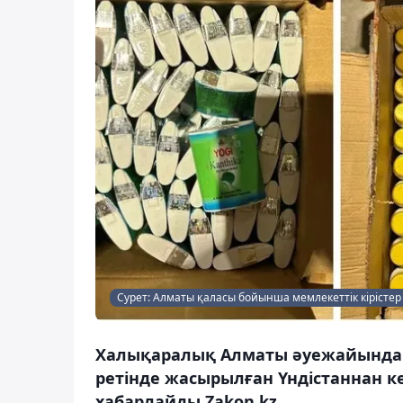
Сурет: Алматы қаласы бойынша мемлекеттік кірістер
Халықаралық Алматы әуежайында 
ретінде жасырылған Үндістаннан ке
хабарлайды Zakon.kz.