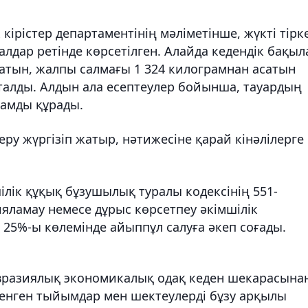
ірістер департаментінің мәліметінше, жүкті тірк
лдар ретінде көрсетілген. Алайда кедендік бақыл
ратын, жалпы салмағы 1 324 килограмнан асатын
талды. Алдын ала есептеулер бойынша, тауардың
тамды құрады.
серу жүргізіп жатыр, нәтижесіне қарай кінәлілерге
ілік құқық бұзушылық туралы кодексінің 551-
яламау немесе дұрыс көрсетпеу әкімшілік
 25%-ы көлемінде айыппұл салуға әкеп соғады.
Евразиялық экономикалық одақ кеден шекарасына
ленген тыйымдар мен шектеулерді бұзу арқылы