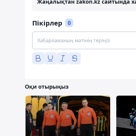
Жаңалықтан zakon.kz сайтында х
Пікірлер
0
Оқи отырыңыз