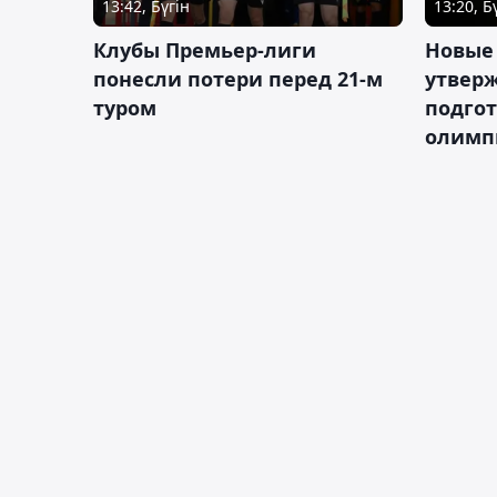
13:42, Бүгін
13:20, Б
Клубы Премьер-лиги
Новые
понесли потери перед 21-м
утверж
туром
подго
олимп