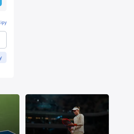
Кіру
у