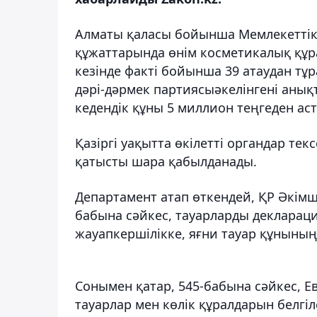
Алматы қаласы бойынша Мемлекеттік к
құжаттарында өнім косметикалық құра
кезінде факті бойынша 39 атаудан тұ
дәрі-дәрмек партиясыәкелінгені анық
кедендік құны 5 миллион теңгеден ас
Қазіргі уақытта өкілетті органдар тек
қатысты шара қабылданады.
Департамент атап өткендей, ҚР Әкімш
бабына сәйкес, тауарларды деклараци
жауапкершілікке, яғни тауар құнының
Сонымен қатар, 545-бабына сәйкес, 
тауарлар мен көлік құралдарын белгі