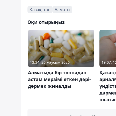
Қазақстан
Алматы
Оқи отырыңыз
13:34, 26 маусым 2026
19:07, 
Алматыда бір тоннадан
Қазақс
астам мерзімі өткен дәрі-
арналғ
дәрмек жиналды
үндіст
дәрме
шығып