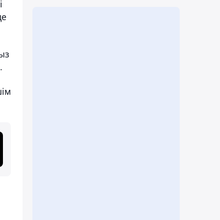
і
де
ыз
.
шім