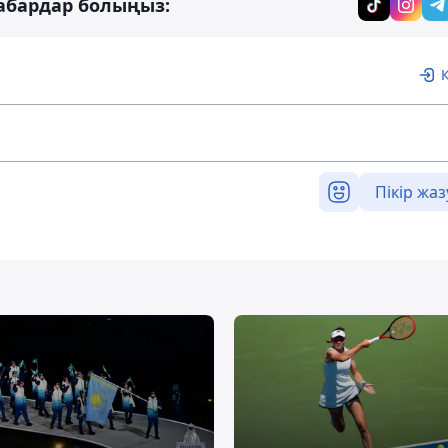
абардар болыңыз:
Пікір жаз