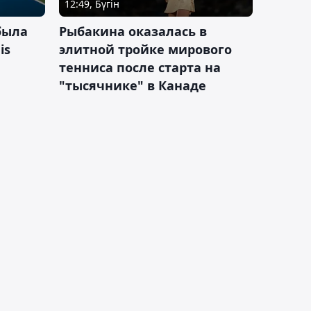
12:49, Бүгін
была
Рыбакина оказалась в
is
элитной тройке мирового
тенниса после старта на
"тысячнике" в Канаде