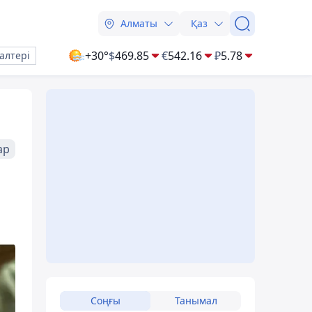
Алматы
Қаз
+30°
$
469.85
€
542.16
₽
5.78
алтері
ар
Соңғы
Танымал