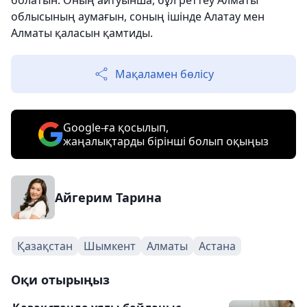
болатын. Оның айтуынша, бұл реттеу Алматы
облысының аумағын, соның ішінде Алатау мен
Алматы қаласын қамтиды.
Мақаламен бөлісу
Google-ға қосылып,
жаңалықтарды бірінші болып оқыңыз
Айгерим Тарина
Қазақстан
Шымкент
Алматы
Астана
Оқи отырыңыз