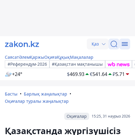
Қаз
Саясат
Әлем
Қаржы
Оқиға
Құқық
Мақалалар
#Референдум-2026
#Қазақстан мақтанышы
+24°
$
469.93
€
541.64
₽
5.71
Басты
Барлық жаңалықтар
Оқиғалар туралы жаңалықтар
Оқиғалар
15:25, 31 наурыз 2026
Қазақстанда жүргізушісіз