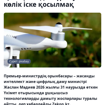
көлік іске қосылмақ
Сурет: pixabay
Премьер-министрдің орынбасары – жасанды
интеллект және цифрлық даму министрі
Жаслан Мәдиев 2026 жылғы 31 наурызда өткен
Үкімет отырысында ұшқышсыз
технологияларды дамыту жоспарлары туралы
айтты, деп хабарлайды Zakon.kz.