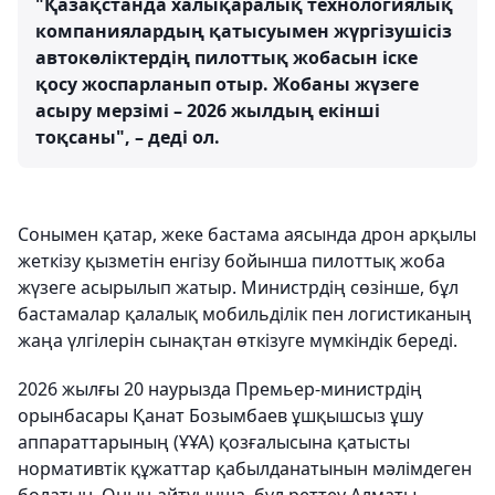
"Қазақстанда халықаралық технологиялық
компаниялардың қатысуымен жүргізушісіз
автокөліктердің пилоттық жобасын іске
қосу жоспарланып отыр. Жобаны жүзеге
асыру мерзімі – 2026 жылдың екінші
тоқсаны", – деді ол.
Сонымен қатар, жеке бастама аясында дрон арқылы
жеткізу қызметін енгізу бойынша пилоттық жоба
жүзеге асырылып жатыр. Министрдің сөзінше, бұл
бастамалар қалалық мобильділік пен логистиканың
жаңа үлгілерін сынақтан өткізуге мүмкіндік береді.
2026 жылғы 20 наурызда Премьер-министрдің
орынбасары Қанат Бозымбаев ұшқышсыз ұшу
аппараттарының (ҰҰА) қозғалысына қатысты
нормативтік құжаттар қабылданатынын мәлімдеген