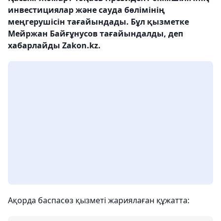
инвестициялар және сауда бөлімінің
меңгерушісін тағайындады. Бұл қызметке
Мейржан Байғұнусов тағайындалды, деп
хабарлайды Zakon.kz.
Ақорда баспасөз қызметі жариялаған құжатта: