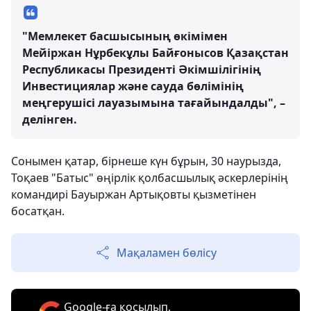
"Мемлекет басшысының өкімімен
Мейіржан Нұрбекұлы Байғонысов Қазақстан
Республикасы Президенті Әкімшілігінің
Инвестициялар және сауда бөлімінің
меңгерушісі лауазымына тағайындалды", –
делінген.
Сонымен қатар, бірнеше күн бұрын, 30 наурызда,
Тоқаев "Батыс" өңірлік қолбасшылық әскерлерінің
командирі Бауыржан Артықовты қызметінен
босатқан.
Мақаламен бөлісу
Google-ға қосылып,