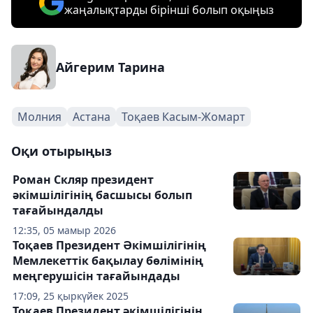
жаңалықтарды бірінші болып оқыңыз
Айгерим Тарина
Молния
Астана
Тоқаев Касым-Жомарт
Оқи отырыңыз
Роман Скляр президент
әкімшілігінің басшысы болып
тағайындалды
12:35, 05 мамыр 2026
Тоқаев Президент Әкімшілігінің
Мемлекеттік бақылау бөлімінің
меңгерушісін тағайындады
17:09, 25 қыркүйек 2025
Тоқаев Президент әкімшілігінің