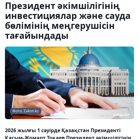
Президент әкімшілігінің
инвестициялар және сауда
бөлімінің меңгерушісін
тағайындады
Фото: Zakon.kz
2026 жылғы 1 сәуірде Қазақстан Президенті
Қасым-Жомарт Тоқаев Президент әкімшілігінің