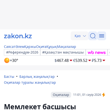
Қаз
Саясат
Әлем
Қаржы
Оқиға
Құқық
Мақалалар
#Референдум-2026
#Қазақстан мақтанышы
+30°
$
467.48
€
539.52
₽
5.73
Басты
Барлық жаңалықтар
Оқиғалар туралы жаңалықтар
Оқиғалар
11:01, 01 сәуір 2026
Мемлекет басшысы