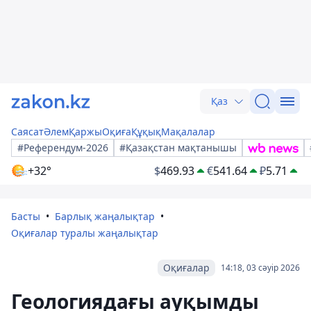
Қаз
Саясат
Әлем
Қаржы
Оқиға
Құқық
Мақалалар
#Референдум-2026
#Қазақстан мақтанышы
+32°
$
469.93
€
541.64
₽
5.71
Басты
Барлық жаңалықтар
Оқиғалар туралы жаңалықтар
Оқиғалар
14:18, 03 сәуір 2026
Геологиядағы ауқымды