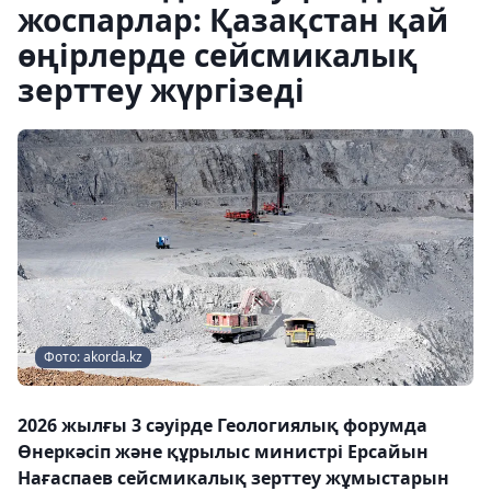
жоспарлар: Қазақстан қай
өңірлерде сейсмикалық
зерттеу жүргізеді
Фото: akorda.kz
2026 жылғы 3 сәуірде Геологиялық форумда
Өнеркәсіп және құрылыс министрі Ерсайын
Нағаспаев сейсмикалық зерттеу жұмыстарын