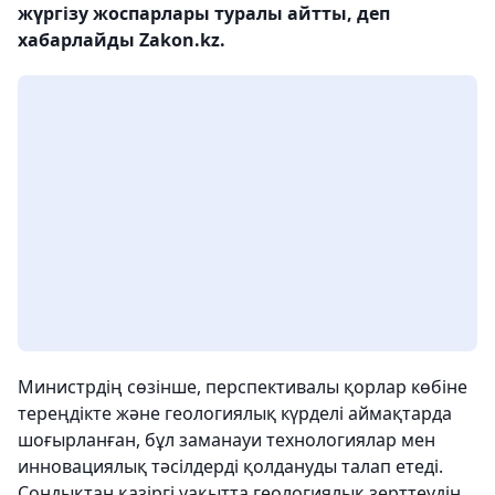
жүргізу жоспарлары туралы айтты, деп
хабарлайды Zakon.kz.
Министрдің сөзінше, перспективалы қорлар көбіне
тереңдікте және геологиялық күрделі аймақтарда
шоғырланған, бұл заманауи технологиялар мен
инновациялық тәсілдерді қолдануды талап етеді.
Сондықтан қазіргі уақытта геологиялық зерттеудің