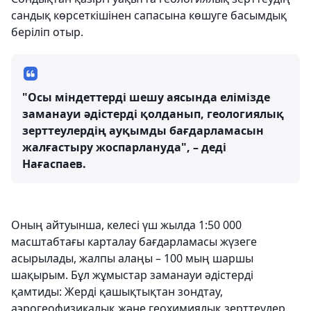
сандық көрсеткішінен сапасына көшуге басымдық
беріліп отыр.
"Осы міндеттерді шешу аясында елімізде
заманауи әдістерді қолданып, геологиялық
зерттеулердің ауқымды бағдарламасын
жалғастыру жоспарлануда", – деді
Нағаспаев.
Оның айтуынша, келесі үш жылда 1:50 000
масштабтағы карталау бағдарламасы жүзеге
асырылады, жалпы алаңы – 100 мың шаршы
шақырым. Бұл жұмыстар заманауи әдістерді
қамтиды: Жерді қашықтықтан зондтау,
аэрогеофизикалық және геохимиялық зерттеулер.