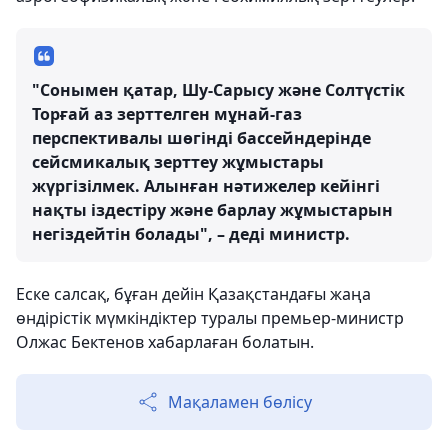
"Сонымен қатар, Шу-Сарысу және Солтүстік
Торғай аз зерттелген мұнай-газ
перспективалы шөгінді бассейндерінде
сейсмикалық зерттеу жұмыстары
жүргізілмек. Алынған нәтижелер кейінгі
нақты іздестіру және барлау жұмыстарын
негіздейтін болады", – деді министр.
Еске салсақ, бұған дейін Қазақстандағы жаңа
өндірістік мүмкіндіктер туралы премьер-министр
Олжас Бектенов хабарлаған болатын.
Мақаламен бөлісу