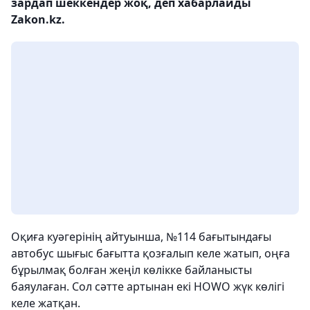
зардап шеккендер жоқ, деп хабарлайды
Zakon.kz.
Оқиға куәгерінің айтуынша, №114 бағытындағы
автобус шығыс бағытта қозғалып келе жатып, оңға
бұрылмақ болған жеңіл көлікке байланысты
баяулаған. Сол сәтте артынан екі HOWO жүк көлігі
келе жатқан.