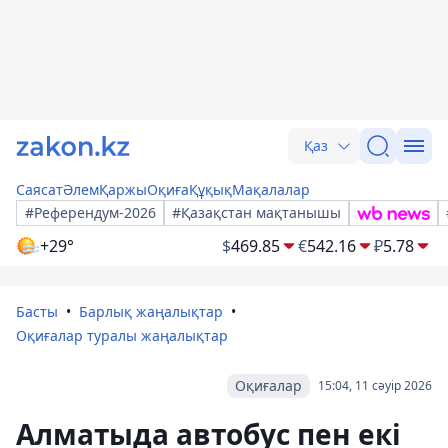
Қаз
Саясат
Әлем
Қаржы
Оқиға
Құқық
Мақалалар
#Референдум-2026
#Қазақстан мақтанышы
+29°
$
469.85
€
542.16
₽
5.78
Басты
Барлық жаңалықтар
Оқиғалар туралы жаңалықтар
Оқиғалар
15:04, 11 сәуір 2026
Алматыда автобус пен екі