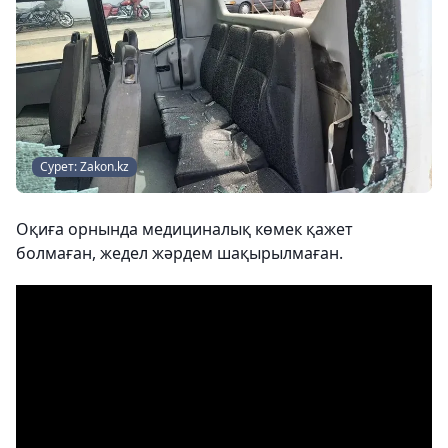
Сурет: Zakon.kz
Оқиға орнында медициналық көмек қажет
болмаған, жедел жәрдем шақырылмаған.