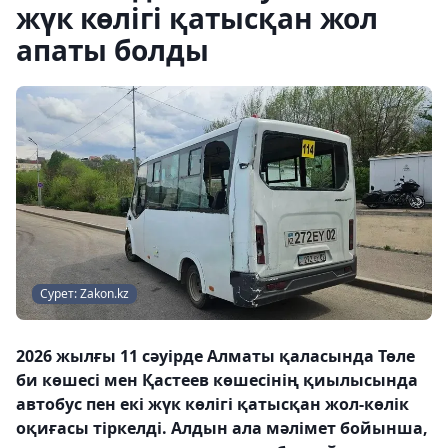
жүк көлігі қатысқан жол
апаты болды
Сурет: Zakon.kz
2026 жылғы 11 сәуірде Алматы қаласында Төле
би көшесі мен Қастеев көшесінің қиылысында
автобус пен екі жүк көлігі қатысқан жол-көлік
оқиғасы тіркелді. Алдын ала мәлімет бойынша,