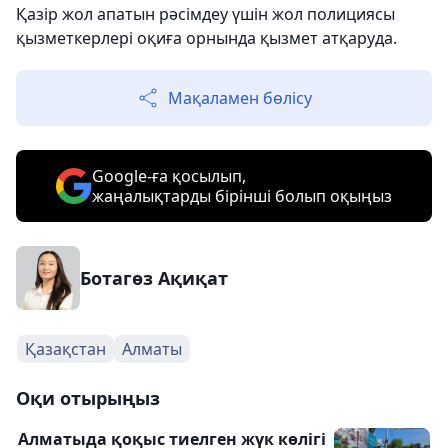
Қазір жол апатын рәсімдеу үшін жол полициясы
қызметкерлері оқиға орнында қызмет атқаруда.
Мақаламен бөлісу
Google-ға қосылып,
жаңалықтарды бірінші болып оқыңыз
Ботагөз Ақиқат
Қазақстан
Алматы
Оқи отырыңыз
Алматыда қоқыс тиелген жүк көлігі