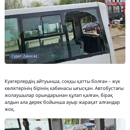
Сурет: Zakon.kz
Куәгерлердің айтуынша, соққы қатты болған – жүк
көліктерінің бірінің кабинасы ығысқан. Автобустағы
жолаушылар орындарынан құлап қалған, бірақ
алдын ала дерек бойынша ауыр жарақат алғандар
жоқ.