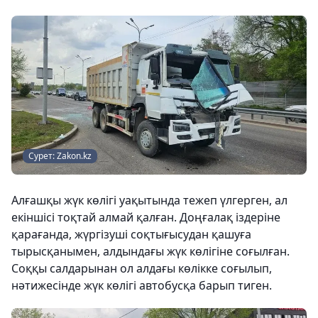
Сурет: Zakon.kz
Алғашқы жүк көлігі уақытында тежеп үлгерген, ал
екіншісі тоқтай алмай қалған. Доңғалақ іздеріне
қарағанда, жүргізуші соқтығысудан қашуға
тырысқанымен, алдындағы жүк көлігіне соғылған.
Соққы салдарынан ол алдағы көлікке соғылып,
нәтижесінде жүк көлігі автобусқа барып тиген.