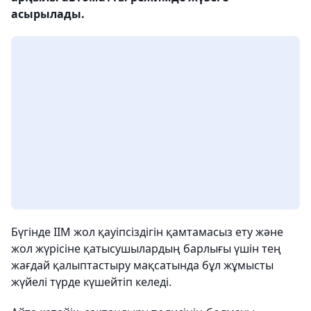
асырылады.
Бүгінде ІІМ жол қауіпсіздігін қамтамасыз ету және
жол жүрісіне қатысушылардың барлығы үшін тең
жағдай қалыптастыру мақсатында бұл жұмысты
жүйелі түрде күшейтіп келеді.