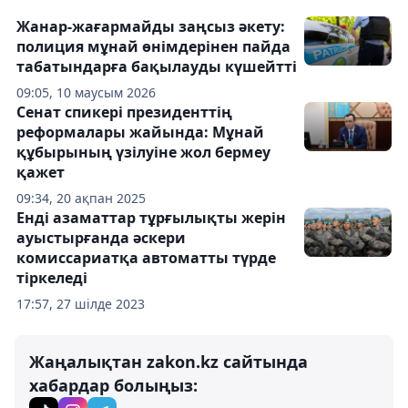
Жанар-жағармайды заңсыз әкету:
полиция мұнай өнімдерінен пайда
табатындарға бақылауды күшейтті
09:05, 10 маусым 2026
Сенат спикері президенттің
реформалары жайында: Мұнай
құбырының үзілуіне жол бермеу
қажет
09:34, 20 ақпан 2025
Енді азаматтар тұрғылықты жерін
ауыстырғанда әскери
комиссариатқа автоматты түрде
тіркеледі
17:57, 27 шілде 2023
Жаңалықтан zakon.kz сайтында
хабардар болыңыз: