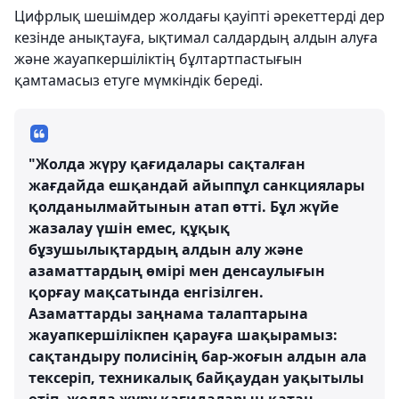
Цифрлық шешімдер жолдағы қауіпті әрекеттерді дер
кезінде анықтауға, ықтимал салдардың алдын алуға
және жауапкершіліктің бұлтартпастығын
қамтамасыз етуге мүмкіндік береді.
"Жолда жүру қағидалары сақталған
жағдайда ешқандай айыппұл санкциялары
қолданылмайтынын атап өтті. Бұл жүйе
жазалау үшін емес, құқық
бұзушылықтардың алдын алу және
азаматтардың өмірі мен денсаулығын
қорғау мақсатында енгізілген.
Азаматтарды заңнама талаптарына
жауапкершілікпен қарауға шақырамыз:
сақтандыру полисінің бар-жоғын алдын ала
тексеріп, техникалық байқаудан уақытылы