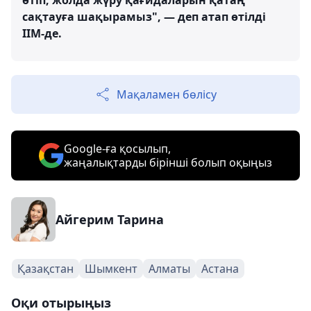
өтіп, жолда жүру қағидаларын қатаң
сақтауға шақырамыз", — деп атап өтілді
ІІМ-де.
Мақаламен бөлісу
Google-ға қосылып,
жаңалықтарды бірінші болып оқыңыз
Айгерим Тарина
Қазақстан
Шымкент
Алматы
Астана
Оқи отырыңыз