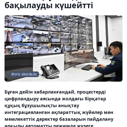
бақылауды күшейтті
Фото: akorda.kz
Бұған дейін хабарланғандай, процестерді
цифрландыру аясында жолдағы бірқатар
құқық бұзушылықты анықтау
интеграцияланған ақпараттық жүйелер мен
мемлекеттік деректер базаларын пайдалану
арқылы автоматты режимде жүзеге