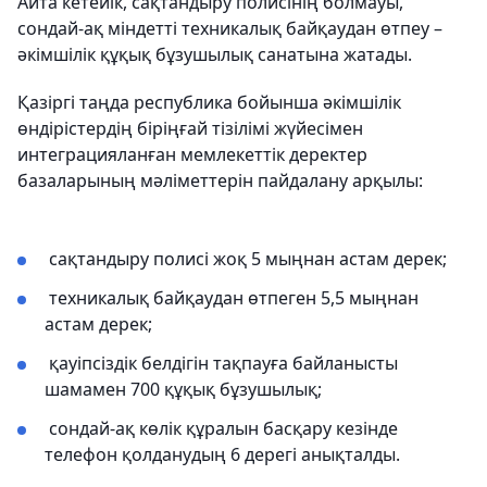
Айта кетейік, сақтандыру полисінің болмауы,
сондай-ақ міндетті техникалық байқаудан өтпеу –
әкімшілік құқық бұзушылық санатына жатады.
Қазіргі таңда республика бойынша әкімшілік
өндірістердің біріңғай тізілімі жүйесімен
интеграцияланған мемлекеттік деректер
базаларының мәліметтерін пайдалану арқылы:
сақтандыру полисі жоқ 5 мыңнан астам дерек;
техникалық байқаудан өтпеген 5,5 мыңнан
астам дерек;
қауіпсіздік белдігін тақпауға байланысты
шамамен 700 құқық бұзушылық;
сондай-ақ көлік құралын басқару кезінде
телефон қолданудың 6 дерегі анықталды.