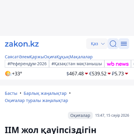
Қаз
Саясат
Әлем
Қаржы
Оқиға
Құқық
Мақалалар
#Референдум-2026
#Қазақстан мақтанышы
+33°
$
467.48
€
539.52
₽
5.73
Басты
Барлық жаңалықтар
Оқиғалар туралы жаңалықтар
Оқиғалар
15:47, 15 сәуір 2026
ІІМ жол қауіпсіздігін