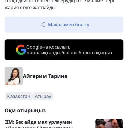
сотқа дейінгі тергеп-тексерудің өзге мәліметтері
жария етуге жатпайды.
Мақаламен бөлісу
Google-ға қосылып,
жаңалықтарды бірінші болып оқыңыз
Айгерим Тарина
Қазақстан
Атырау
Оқи отырыңыз
ІІМ: Бес айда мал ұрлаумен