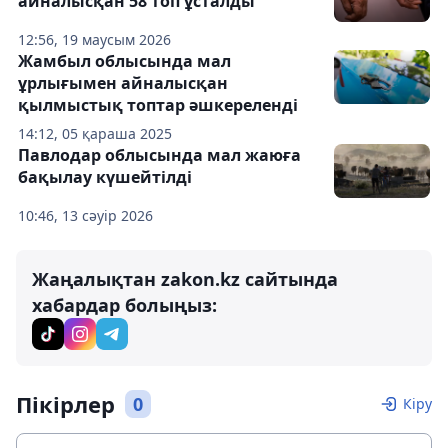
айналысқан 58 топ ұсталды
12:56, 19 маусым 2026
Жамбыл облысында мал
ұрлығымен айналысқан
қылмыстық топтар әшкереленді
14:12, 05 қараша 2025
Павлодар облысында мал жаюға
бақылау күшейтілді
10:46, 13 сәуір 2026
Жаңалықтан zakon.kz сайтында
хабардар болыңыз:
Пікірлер
0
Кіру