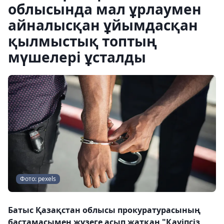
облысында мал ұрлаумен
айналысқан ұйымдасқан
қылмыстық топтың
мүшелері ұсталды
Фото: pexels
Батыс Қазақстан облысы прокуратурасының
бастамасымен жүзеге асып жатқан "Қауіпсіз