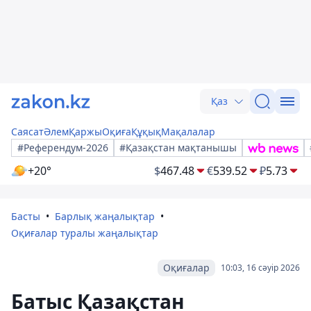
Қаз
Саясат
Әлем
Қаржы
Оқиға
Құқық
Мақалалар
#Референдум-2026
#Қазақстан мақтанышы
+20°
$
467.48
€
539.52
₽
5.73
Басты
Барлық жаңалықтар
Оқиғалар туралы жаңалықтар
Оқиғалар
10:03, 16 сәуір 2026
Батыс Қазақстан