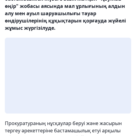
өңір" жобасы аясында мал ұрлығының алдын
алу мен ауыл шаруашылығы тауар
өндірушілерінің құқықтарын қорғауда жүйелі
жұмыс жүргізілуде.
Прокуратураның нұсқаулар беруі және жасырын
тергеу әрекеттеріне бастамашылық етуі арқылы