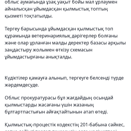
облыс аумағында ұзақ уақыт бойы мал ұрлаумен
айналысқан ұйымдасқан қылмыстық топтың
қызметі тоқтатылды.
Тергеу барысында ұйымдасқан қылмыстық топ
құрамында ветеринариялық дәрігерлер болғаны
және олар ұрланған малды деректер базасы арқылы
заңдастыру жолымен өткізу схемасын
ұйымдастырғаны анықталды.
Күдіктілер қамауға алынып, тергеуге белсенді түрде
жәрдемдесуде.
Облыс прокуратурасы бұл жағдайдың осындай
қылмыстарды жасағаны үшін жазаның
бұлтартпастығын айғақтайтынын атап өтеді.
Қылмыстық-процестік кодекстің 201-бабына сәйкес,