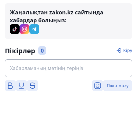
Жаңалықтан zakon.kz сайтында
хабардар болыңыз:
Пікірлер
0
Кіру
Пікір жазу