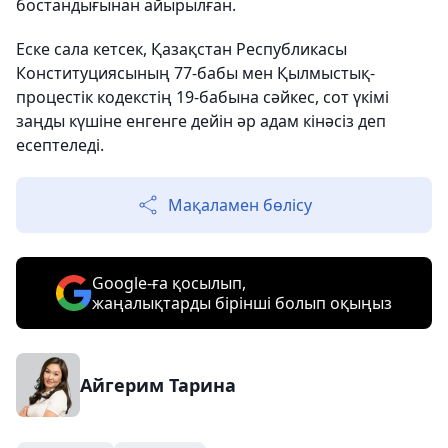
бостандығынан айырылған.
Еске сала кетсек, Қазақстан Республикасы
Конституциясының 77-бабы мен Қылмыстық-
процестік кодекстің 19-бабына сәйкес, сот үкімі
заңды күшіне енгенге дейін әр адам кінәсіз деп
есептеледі.
Мақаламен бөлісу
Google-ға қосылып,
жаңалықтарды бірінші болып оқыңыз
Айгерим Тарина