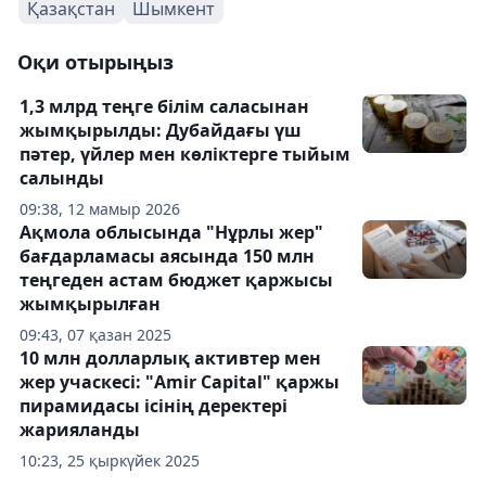
Қазақстан
Шымкент
Оқи отырыңыз
1,3 млрд теңге білім саласынан
жымқырылды: Дубайдағы үш
пәтер, үйлер мен көліктерге тыйым
салынды
09:38, 12 мамыр 2026
Ақмола облысында "Нұрлы жер"
бағдарламасы аясында 150 млн
теңгеден астам бюджет қаржысы
жымқырылған
09:43, 07 қазан 2025
10 млн долларлық активтер мен
жер учаскесі: "Amir Capital" қаржы
пирамидасы ісінің деректері
жарияланды
10:23, 25 қыркүйек 2025