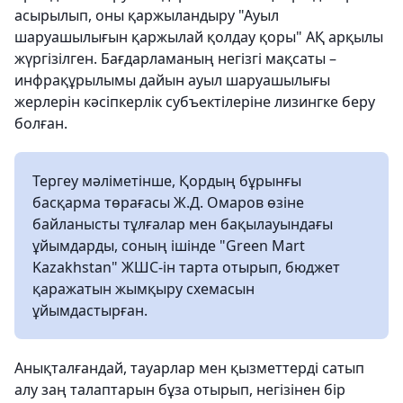
асырылып, оны қаржыландыру "Ауыл
шаруашылығын қаржылай қолдау қоры" АҚ арқылы
жүргізілген. Бағдарламаның негізгі мақсаты –
инфрақұрылымы дайын ауыл шаруашылығы
жерлерін кәсіпкерлік субъектілеріне лизингке беру
болған.
Тергеу мәліметінше, Қордың бұрынғы
басқарма төрағасы Ж.Д. Омаров өзіне
байланысты тұлғалар мен бақылауындағы
ұйымдарды, соның ішінде "Green Mart
Kazakhstan" ЖШС-ін тарта отырып, бюджет
қаражатын жымқыру схемасын
ұйымдастырған.
Анықталғандай, тауарлар мен қызметтерді сатып
алу заң талаптарын бұза отырып, негізінен бір