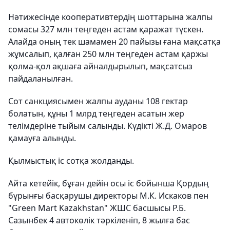
Нәтижесінде кооперативтердің шоттарына жалпы
сомасы 327 млн теңгеден астам қаражат түскен.
Алайда оның тек шамамен 20 пайызы ғана мақсатқа
жұмсалып, қалған 250 млн теңгеден астам қаржы
қолма-қол ақшаға айналдырылып, мақсатсыз
пайдаланылған.
Сот санкциясымен жалпы ауданы 108 гектар
болатын, құны 1 млрд теңгеден асатын жер
телімдеріне тыйым салынды. Күдікті Ж.Д. Омаров
қамауға алынды.
Қылмыстық іс сотқа жолданды.
Айта кетейік, бұған дейін осы іс бойынша Қордың
бұрынғы басқарушы директоры М.К. Искаков пен
"Green Mart Kazakhstan" ЖШС басшысы Р.Б.
Сазынбек 4 автокөлік тәркіленіп, 8 жылға бас