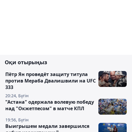
Оқи отырыңыз
Пётр Ян проведёт защиту титула
против Мераба Двалишвили на UFC
333
20:24, Бүгін
"Астана" одержала волевую победу
над "Окжетпесом" в матче КПЛ
19:56, Бүгін
Выигрышем медали завершился