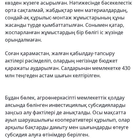
көзден жүзеге асырылған. Нәтижесінде бәсекелестік
орта сақталмай, жабдықтар мен материалдардың,
сондай-ақ құрылыс-монтаж жұмыстарының құны
жасанды түрде қымбаттатылған. Сонымен қатар,
жоспарланған жұмыстардың бір бөлігі іс жүзінде
орындалмаған.
Соған қарамастан, жалған қабылдау-тапсыру
актілері рәсімделіп, олардың негізінде бюджет
қаражаты аударылған. Салдарынан мемлекетке 430
млн теңгеден астам шығын келтірілген.
Бұдан бөлек, агроөнеркәсіпті мемлекеттік қолдау
аясында бөлінген инвестициялық субсидияларды
заңсыз алу фактілері де анықталды. Осы мақсатта
ауыл шаруашылығы кооперативтері құрылып, олар
арқылы бақтарды дамыту мен шығындарды өтеуге
субсидия алуға өтінімдер берілген.