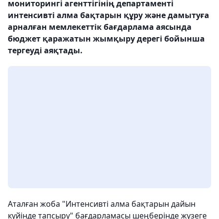
мониторингі агенттігінің департаменті
интенсивті алма бақтарын құру және дамытуға
арналған мемлекеттік бағдарлама аясында
бюджет қаражатын жымқыру дерегі бойынша
тергеуді аяқтады.
Аталған жоба "Интенсивті алма бақтарын дайын
күйінде тапсыру" бағдарламасы шеңберінде жүзеге