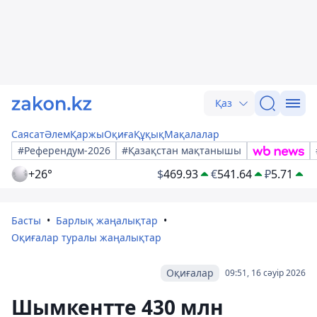
Қаз
Саясат
Әлем
Қаржы
Оқиға
Құқық
Мақалалар
#Референдум-2026
#Қазақстан мақтанышы
+26°
$
469.93
€
541.64
₽
5.71
Басты
Барлық жаңалықтар
Оқиғалар туралы жаңалықтар
Оқиғалар
09:51, 16 сәуір 2026
Шымкентте 430 млн