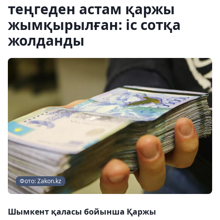
теңгеден астам қаржы
жымқырылған: іс сотқа
жолданды
Фото: Zakon.kz
Шымкент қаласы бойынша Қаржы