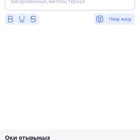
Пікір жазу
Оқи отырыңыз