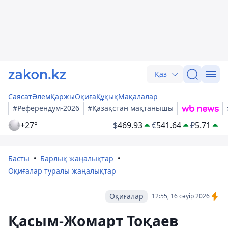
Қаз
Саясат
Әлем
Қаржы
Оқиға
Құқық
Мақалалар
#Референдум-2026
#Қазақстан мақтанышы
+27°
$
469.93
€
541.64
₽
5.71
Басты
Барлық жаңалықтар
Оқиғалар туралы жаңалықтар
Оқиғалар
12:55, 16 сәуір 2026
Қасым-Жомарт Тоқаев