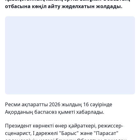
отбасына көңіл айту жеделхатын жолдады.
Ресми ақпаратты 2026 жылдың 16 сәуірінде
Ақорданың баспасөз қыметі хабарлады.
Президент көрнекті өнер қайраткері, режиссер-
сценарист, І дәрежелі "Барыс" және "Парасат"