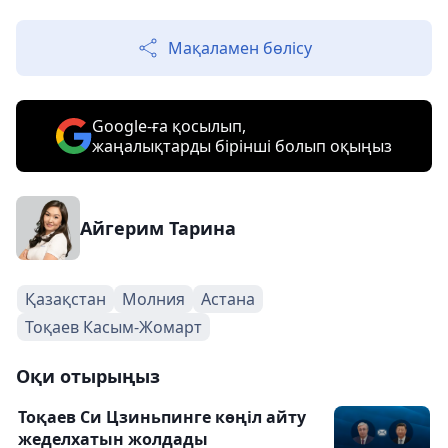
Мақаламен бөлісу
Google-ға қосылып,
жаңалықтарды бірінші болып оқыңыз
Айгерим Тарина
Қазақстан
Молния
Астана
Тоқаев Касым-Жомарт
Оқи отырыңыз
Тоқаев Си Цзиньпинге көңіл айту
жеделхатын жолдады