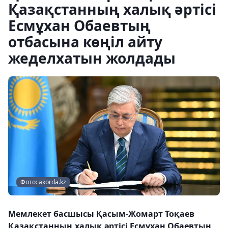
Қазақстанның халық әртісі
Есмұхан Обаевтың
отбасына көңіл айту
жеделхатын жолдады
Фото: akorda.kz
Мемлекет басшысы Қасым-Жомарт Тоқаев
Қазақстанның халық әртісі Есмұхан Обаевтың