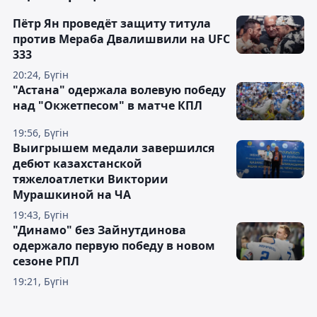
Пётр Ян проведёт защиту титула
против Мераба Двалишвили на UFC
333
20:24, Бүгін
"Астана" одержала волевую победу
над "Окжетпесом" в матче КПЛ
19:56, Бүгін
Выигрышем медали завершился
дебют казахстанской
тяжелоатлетки Виктории
Мурашкиной на ЧА
19:43, Бүгін
"Динамо" без Зайнутдинова
одержало первую победу в новом
сезоне РПЛ
19:21, Бүгін