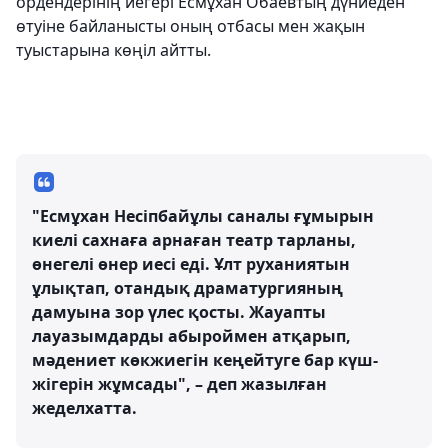
ордендерінің иегері Есмұхан Обаевтың дүниеден
өтуіне байланысты оның отбасы мен жақын
туыстарына көңіл айтты.
"Есмұхан Несіпбайұлы саналы ғұмырын
киелі сахнаға арнаған театр тарланы,
өнегелі өнер иесі еді. Ұлт руханиятын
ұлықтап, отандық драматургияның
дамуына зор үлес қосты. Жауапты
лауазымдарды абыроймен атқарып,
мәдениет көкжиегін кеңейтуге бар күш-
жігерін жұмсады", – деп жазылған
жеделхатта.