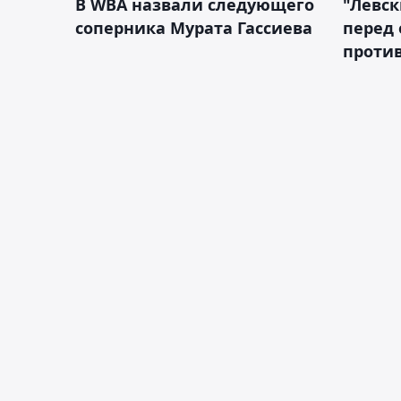
В WBA назвали следующего
"Левск
соперника Мурата Гассиева
перед
против