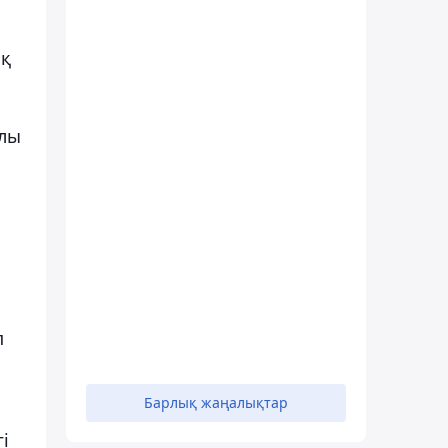
ық
ылы
п
Барлық жаңалықтар
і