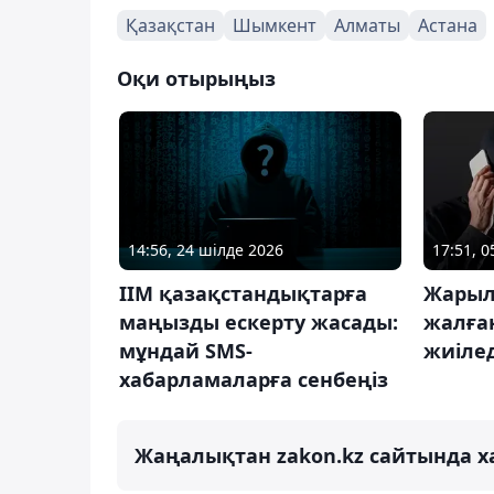
Қазақстан
Шымкент
Алматы
Астана
Оқи отырыңыз
14:56, 24 шілде 2026
17:51, 
ІІМ қазақстандықтарға
Жарыл
маңызды ескерту жасады:
жалға
мұндай SMS-
жиілед
хабарламаларға сенбеңіз
Жаңалықтан zakon.kz сайтында х