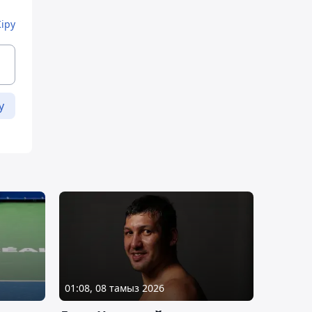
Кіру
у
01:08, 08 тамыз 2026