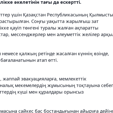
кке әкелетінін тағы да ескертті.
еттер үшін Қазақстан Республикасының Қылмыст
қарастырылған. Соңғы уақытта жарылғыш зат
ікке қауіп төнгені туралы жалған ақпаратты
тар, мессенджерлер мен әлеуметтік желілер арқ
л немесе қалжың ретінде жасалған күннің өзінде,
бағаланатынын атап өтті.
, жаппай эвакуацияларға, мемлекеттік
иналық мекемелердің жұмысының тоқтауына себе
ттердің күші мен құралдары орынсыз
масына сәйкес бас бостандығынан айыруға дейінг