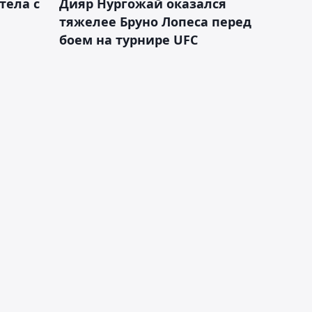
тела с
Дияр Нургожай оказался
тяжелее Бруно Лопеса перед
боем на турнире UFC