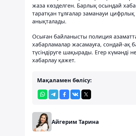
жаза көзделген. Барлық осындай хабар
таратқан тұлғалар заманауи цифрлық
анықталады.
Осыған байланысты полиция азаматта
хабарламалар жасамауға, сондай-ақ б
түсіндіруге шақырады. Егер күмәнді н
хабарлау қажет.
Мақаламен бөлісу:
Айгерим Тарина