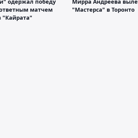
и" одержал победу
Мирра Андреева выле
 ответным матчем
"Мастерса" в Торонто
 "Кайрата"