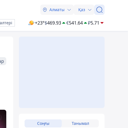
Алматы
Қаз
+23°
$
469.93
€
541.64
₽
5.71
алтері
ар
Соңғы
Танымал