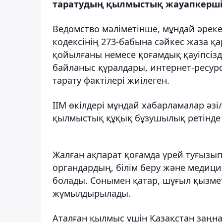
таратудың қылмыстық жауапкершілі
Ведомство мәліметінше, мұндай әрек
кодексінің 273-бабына сәйкес жаза 
қойылғаны немесе қоғамдық қауіпсізд
байланыс құралдары, интернет-ресурс
тарату фактілері жиілеген.
ІІМ өкілдері мұндай хабарламалар әзі
қылмыстық құқық бұзушылық ретінде 
Жалған ақпарат қоғамда үрей туғызып
органдардың, білім беру және медиц
болады. Сонымен қатар, шұғыл қызме
жұмылдырылады.
Аталған қылмыс үшін Қазақстан заңна