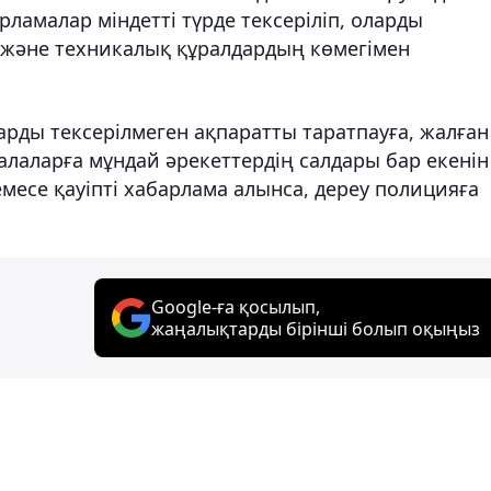
ламалар міндетті түрде тексеріліп, оларды
 және техникалық құралдардың көмегімен
рды тексерілмеген ақпаратты таратпауға, жалған
алаларға мұндай әрекеттердің салдары бар екенін
емесе қауіпті хабарлама алынса, дереу полицияға
Google-ға қосылып,
жаңалықтарды бірінші болып оқыңыз