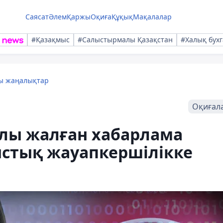
Саясат
Әлем
Қаржы
Оқиға
Құқық
Мақалалар
#Қазақмыс
#Салыстырмалы Қазақстан
#Халық бухг
лы жаңалықтар
Оқиғал
алы жалған хабарлама
стық жауапкершілікке