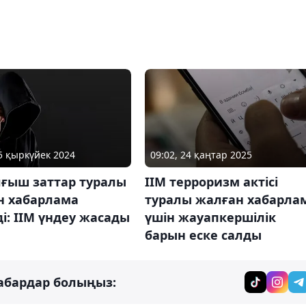
05 қыркүйек 2024
09:02, 24 қаңтар 2025
ғыш заттар туралы
ІІМ терроризм актісі
н хабарлама
туралы жалған хабарла
і: ІІМ үндеу жасады
үшін жауапкершілік
барын еске салды
абардар болыңыз: