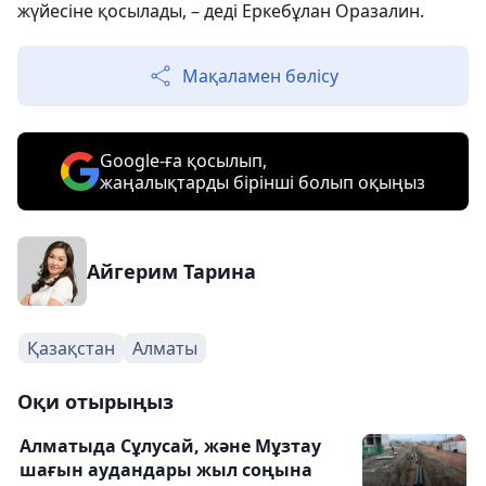
жүйесіне қосылады, – деді Еркебұлан Оразалин.
Мақаламен бөлісу
Google-ға қосылып,
жаңалықтарды бірінші болып оқыңыз
Айгерим Тарина
Қазақстан
Алматы
Оқи отырыңыз
Алматыда Сұлусай, және Мұзтау
шағын аудандары жыл соңына