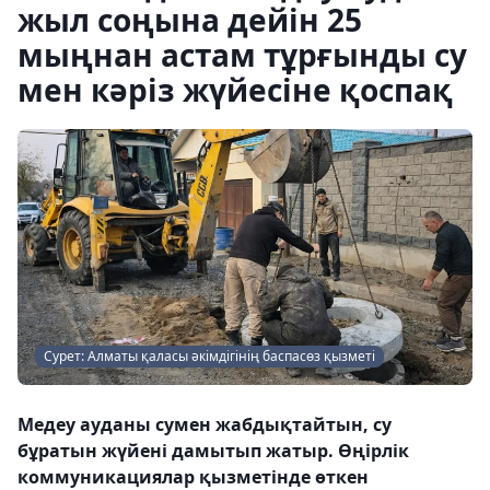
жыл соңына дейін 25
мыңнан астам тұрғынды су
мен кәріз жүйесіне қоспақ
Сурет: Алматы қаласы әкімдігінің баспасөз қызметі
Медеу ауданы сумен жабдықтайтын, су
бұратын жүйені дамытып жатыр. Өңірлік
коммуникациялар қызметінде өткен