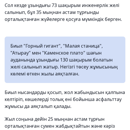
Сол кезде ұзындығы 73 шақырым инженерлік желі
салынып, бұл 35 мыңнан астам тұрғынды
орталықтанған жүйелерге қосуға мүмкіндік берген.
Биыл "Горный гигант", "Малая станица",
"Атырау" мен "Каменское плато" шағын
ауданында ұзындығы 130 шақырым болатын
желі салынып жатыр. Негізгі төсеу жұмысының
көлемі өткен жылы аяқталған.
Биыл нысандарды қосып, жол жабындысын қалпына
келтіріп, көшелерді толық ені бойынша асфальттау
жұмысы да аяқталып қалады.
Жыл соңына дейін 25 мыңнан астам тұрғын
орталықтанған сумен жабдықтайтын және кәріз