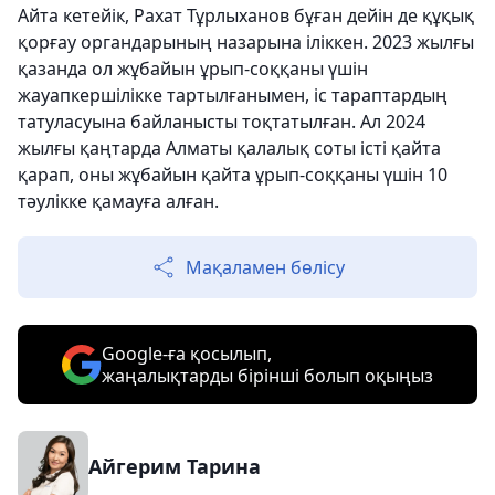
Айта кетейік, Рахат Тұрлыханов бұған дейін де құқық
қорғау органдарының назарына іліккен. 2023 жылғы
қазанда ол жұбайын ұрып-соққаны үшін
жауапкершілікке тартылғанымен, іс тараптардың
татуласуына байланысты тоқтатылған. Ал 2024
жылғы қаңтарда Алматы қалалық соты істі қайта
қарап, оны жұбайын қайта ұрып-соққаны үшін 10
тәулікке қамауға алған.
Мақаламен бөлісу
Google-ға қосылып,
жаңалықтарды бірінші болып оқыңыз
Айгерим Тарина