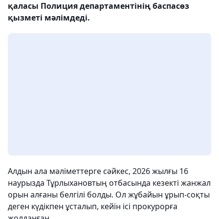
қаласы Полиция департаментінің баспасөз
қызметі мәлімдеді.
Алдын ала мәліметтерге сәйкес, 2026 жылғы 16
наурызда Тұрлыхановтың отбасында кезекті жанжал
орын алғаны белгілі болды. Ол жұбайын ұрып-соқты
деген күдікпен ұсталып, кейін ісі прокурорға
жолданған.