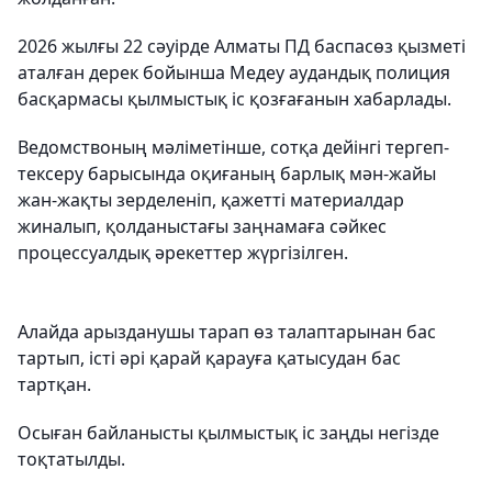
2026 жылғы 22 сәуірде Алматы ПД баспасөз қызметі
аталған дерек бойынша Медеу аудандық полиция
басқармасы қылмыстық іс қозғағанын хабарлады.
Ведомствоның мәліметінше, сотқа дейінгі тергеп-
тексеру барысында оқиғаның барлық мән-жайы
жан-жақты зерделеніп, қажетті материалдар
жиналып, қолданыстағы заңнамаға сәйкес
процессуалдық әрекеттер жүргізілген.
Алайда арызданушы тарап өз талаптарынан бас
тартып, істі әрі қарай қарауға қатысудан бас
тартқан.
Осыған байланысты қылмыстық іс заңды негізде
тоқтатылды.