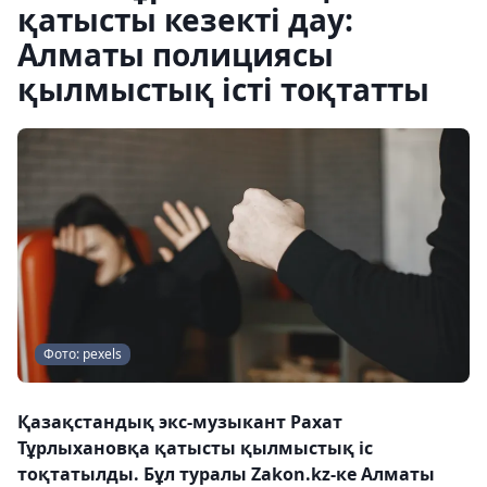
қатысты кезекті дау:
Алматы полициясы
қылмыстық істі тоқтатты
Фото: pexels
Қазақстандық экс-музыкант Рахат
Тұрлыхановқа қатысты қылмыстық іс
тоқтатылды. Бұл туралы Zakon.kz-ке Алматы