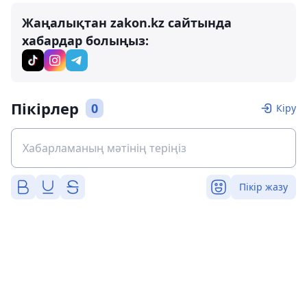
Жаңалықтан zakon.kz сайтында
хабардар болыңыз:
Пікірлер
0
Кіру
Пікір жазу