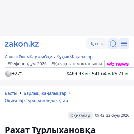
Қаз
Саясат
Әлем
Қаржы
Оқиға
Құқық
Мақалалар
#Референдум-2026
#Қазақстан мақтанышы
+27°
$
469.93
€
541.64
₽
5.71
Басты
Барлық жаңалықтар
Оқиғалар туралы жаңалықтар
Оқиғалар
09:42, 22 сәуір 2026
Рахат Тұрлыхановқа