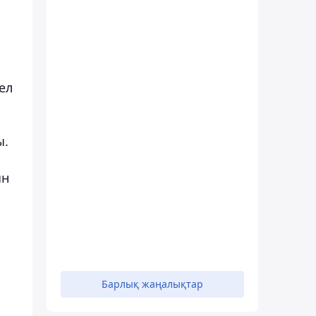
ел
ы.
ын
Барлық жаңалықтар