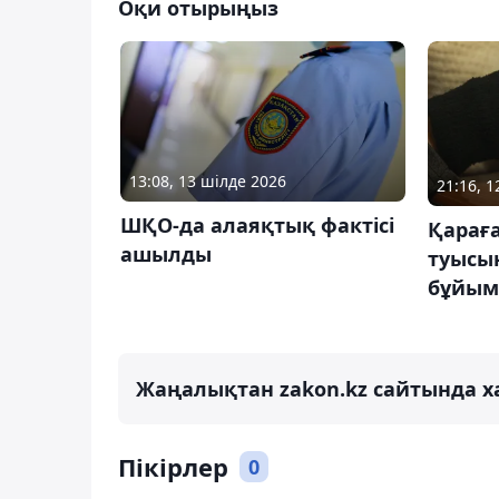
Оқи отырыңыз
13:08, 13 шілде 2026
21:16, 
ШҚО-да алаяқтық фактісі
Қарағ
ашылды
туысы
бұйым
Жаңалықтан zakon.kz сайтында х
Пікірлер
0