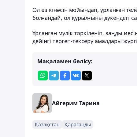
Ол өз кінәсін мойындап, ұрланған те
болғандай, ол құрылғыны дүкендегі са
Ұрланған мүлік тәркіленіп, заңды ие
дейінгі тергеп-тексеру амалдары жүргі
Мақаламен бөлісу:
Айгерим Тарина
Қазақстан
Қарағанды