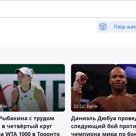
Пікір жаз
үгін
22:52, Бүгін
Рыбакина с трудом
Даниэль Дюбуа прове
в четвёртый круг
следующий бой против
а WTA 1000 в Торонто
чемпиона мира по бо