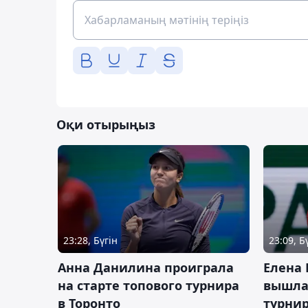
Оқи отырыңыз
23:28, Бүгін
23:09, Б
Анна Данилина проиграла
Елена 
на старте топового турнира
вышла 
в Торонто
турнир