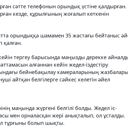
рған сәтте телефонын орындық үстіне қалдырған.
арған кезде, құрылғының жоғалып кеткенін
қытта орындыққа шамамен 35 жастағы бейтаныс әй
п қалған.
 кейін тергеу барысында маңызды дерекке айналд
аттамасын алғаннан кейін жедел-іздестіру
ңындағы бейнебақылау камераларының жазбалар
уші айтқан белгілерге сәйкес келетін әйел
нің маңында жүргені белгілі болды. Жедел іс-
асы мен орналасқан жері анықталып, ол ұсталды.
уыл тұрғыны болып шықты.