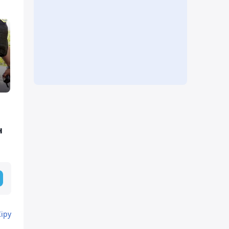
н
Кіру