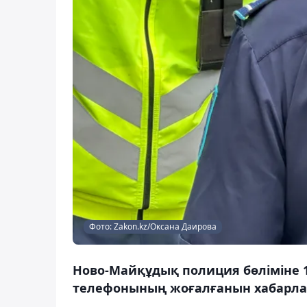
Фото: Zakon.kz/Оксана Даирова
Ново-Майқұдық полиция бөліміне 18
телефонының жоғалғанын хабарла