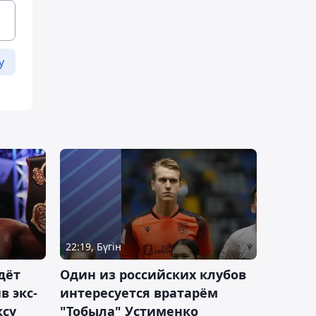
у
22:19, Бүгін
дёт
Один из российских клубов
 экс-
интересуется вратарём
ксу
"Тобыла" Устименко