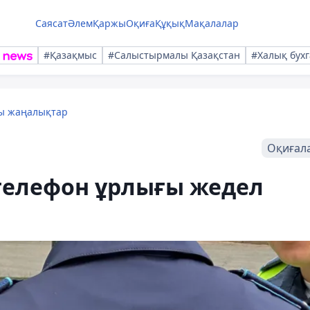
Саясат
Әлем
Қаржы
Оқиға
Құқық
Мақалалар
#Қазақмыс
#Салыстырмалы Қазақстан
#Халық бухг
лы жаңалықтар
Оқиғал
телефон ұрлығы жедел