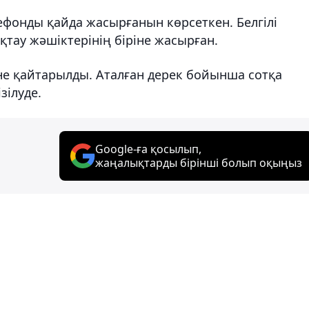
лефонды қайда жасырғанын көрсеткен. Белгілі
қтау жәшіктерінің біріне жасырған.
сіне қайтарылды. Аталған дерек бойынша сотқа
зілуде.
Google-ға қосылып,
жаңалықтарды бірінші болып оқыңыз