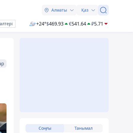
Алматы
Қаз
+24°
$
469.93
€
541.64
₽
5.71
алтері
ар
Соңғы
Танымал