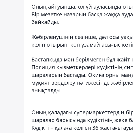
Оның айтуынша, ол үй ауласында оты
Бір мезетке назарын басқа жаққа ауд
байқайды.
Жәбірленушінің сөзінше, дәл осы уа
келіп отырып, көп ұзамай асығыс кеті
Бастапқыда мән берілмеген бұл жайт
Полиция қызметкерлері күдіктінің сип
шараларын бастады. Оқиға орны ма
мұқият зерделеу нәтижесінде жәбірлен
анықталды.
Оның қаладағы супермаркеттердің бірі
шаралар барысында күдіктінің жеке б
Күдікті – қалаға келген 36 жастағы а