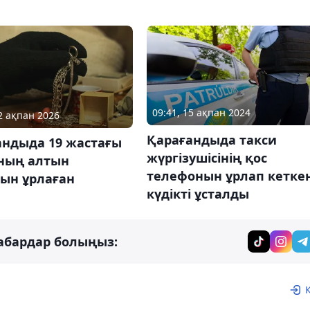
09:41, 15 ақпан 2024
12 ақпан 2026
Қарағандыда такси
андыда 19 жастағы
жүргізушісінің қос
ның алтын
телефонын ұрлап кетке
ын ұрлаған
күдікті ұсталды
абардар болыңыз: