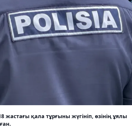
 жастағы қала тұрғыны жүгініп, өзінің ұялы
ған.