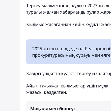
Тергеу мәліметінше, күдікті 2023 жыл
туралы жалған хабарландырулар жари
Қылмыс жасағаннан кейін күдікті жас
2025 жылғы шілдеде ол Белгород о
прокуратурасының сұрауымен елге
Қазіргі уақытта күдікті тергеу изолят
Айып тағылған қылмыстар үшін мүлкі 
жазасы көзделген.
Мақаламен бөлісу: