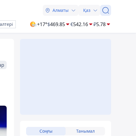
Алматы
Қаз
+17°
$
469.85
€
542.16
₽
5.78
алтері
ар
Соңғы
Танымал