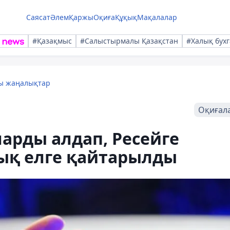
Саясат
Әлем
Қаржы
Оқиға
Құқық
Мақалалар
#Қазақмыс
#Салыстырмалы Қазақстан
#Халық бухг
лы жаңалықтар
Оқиғал
арды алдап, Ресейге
ық елге қайтарылды