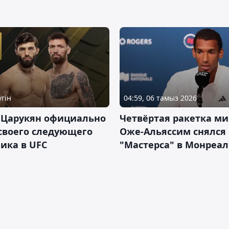
үгін
04:59, 06 тамыз 2026
 Царукян официально
Четвёртая ракетка ми
своего следующего
Оже-Альяссим снялся 
ика в UFC
"Мастерса" в Монреал