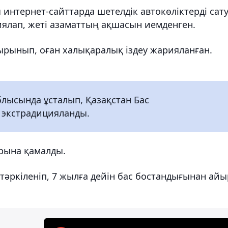
ы интернет-сайттарда шетелдік автокөліктерді сат
ялап, жеті азаматтың ақшасын иемденген.
ырынып, оған халықаралық іздеу жарияланған.
блысында ұсталып, Қазақстан Бас
 экстрадицияланды.
орына қамалды.
тәркіленіп, 7 жылға дейін бас бостандығынан айы