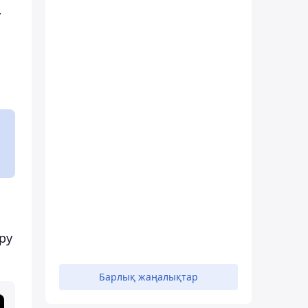
у
ру
Барлық жаңалықтар