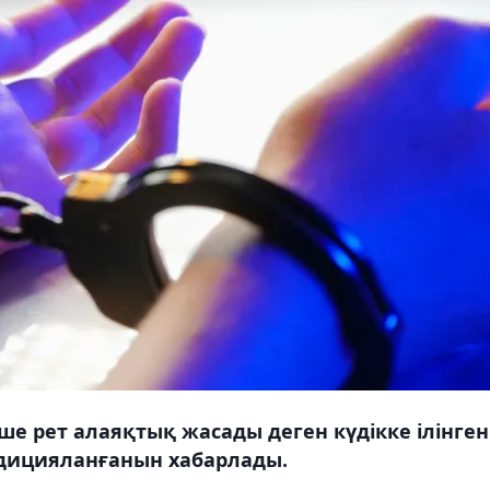
ше рет алаяқтық жасады деген күдікке ілінген
дицияланғанын хабарлады.