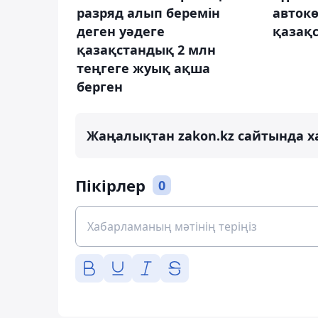
разряд алып беремін
автокө
деген уәдеге
қазақ
қазақстандық 2 млн
теңгеге жуық ақша
берген
Жаңалықтан zakon.kz сайтында х
Пікірлер
0