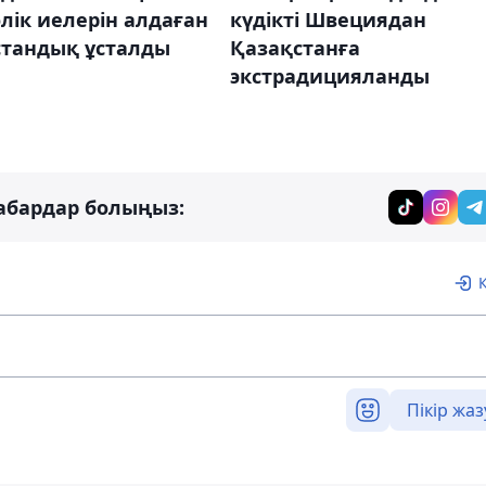
лік иелерін алдаған
күдікті Швециядан
стандық ұсталды
Қазақстанға
экстрадицияланды
абардар болыңыз:
Пікір жаз