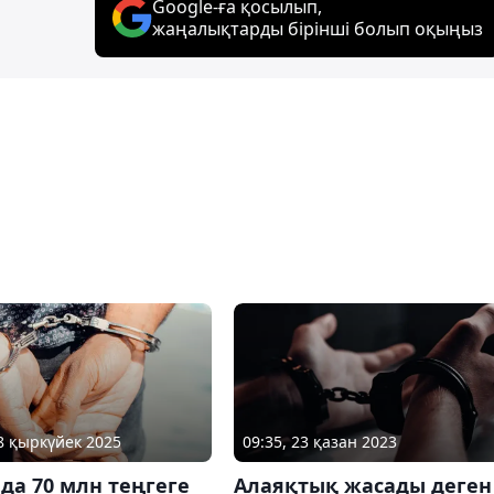
Google-ға қосылып,
жаңалықтарды бірінші болып оқыңыз
08 қыркүйек 2025
09:35, 23 қазан 2023
да 70 млн теңгеге
Алаяқтық жасады деген