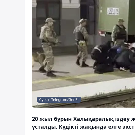
Сурет: Telegram/GenPr
20 жыл бұрын Халықаралық іздеу 
ұсталды. Күдікті жақында елге экс