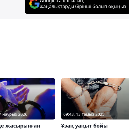
Google-ға қосылып,
жаңалықтарды бірінші болып оқыңыз
17 наурыз 2026
09:43, 13 тамыз 2025
де жасырынған
Ұзақ уақыт бойы