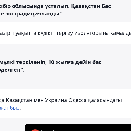
ібір облысында ұсталып, Қазақстан Бас
е экстрадицияланды".
азіргі уақытта күдікті тергеу изоляторына қамалд
үлкі тәркіленіп, 10 жылға дейін бас
делген".
да Қазақстан мен Украина Одесса қаласындағы
зғанбыз
.