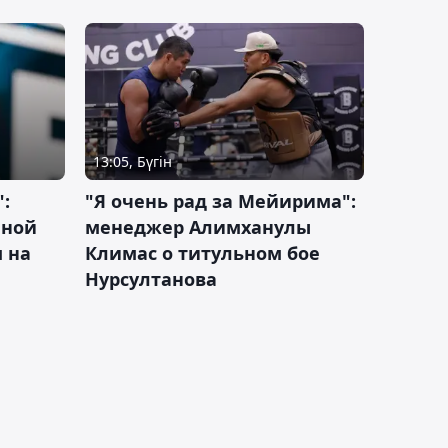
13:05, Бүгін
:
"Я очень рад за Мейирима":
чной
менеджер Алимханулы
 на
Климас о титульном бое
Нурсултанова