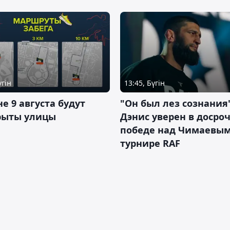
үгін
13:45, Бүгін
не 9 августа будут
"Он был лез сознания"
рыты улицы
Дэнис уверен в досро
победе над Чимаевым
турнире RAF