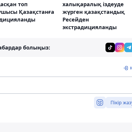
асқан топ
халықаралық іздеуде
ушысы Қазақстанға
жүрген қазақстандық
адицияланды
Ресейден
экстрадицияланды
абардар болыңыз:
Пікір жаз