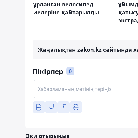
ұрланған велосипед
ұйымд
иелеріне қайтарылды
қатыс
экстр
Жаңалықтан zakon.kz сайтында х
Пікірлер
0
Оқи отырыңыз