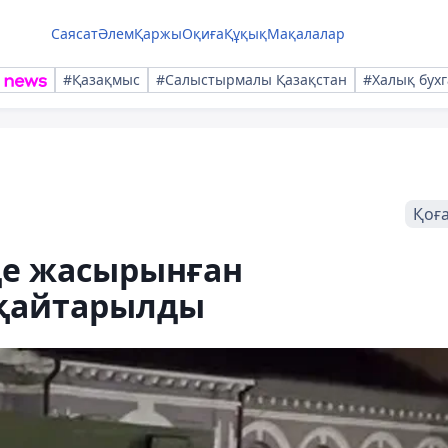
Саясат
Әлем
Қаржы
Оқиға
Құқық
Мақалалар
#Қазақмыс
#Салыстырмалы Қазақстан
#Халық бухг
Қоғ
де жасырынған
 қайтарылды