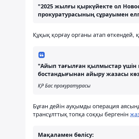
"2025 жылғы қыркүйекте ол Новос
прокуратурасының сұрауымен елг
Құқық қорғау органы атап өткендей, қ
"Айып тағылған қылмыстар үшін м
бостандығынан айыру жазасы көз
ҚР Бас прокуратурасы
Бұған дейін ауқымды операция аясын
трансұлттық топқа соққы бергенін
жа
Мақаламен бөлісу: