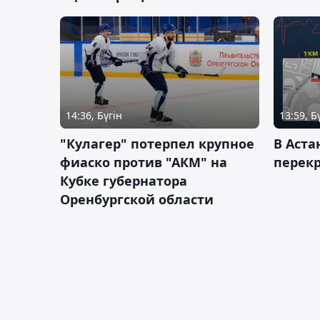
14:36, Бүгін
13:59, Б
"Кулагер" потерпел крупное
В Аста
фиаско против "АКМ" на
перек
Кубке губернатора
Оренбургской области