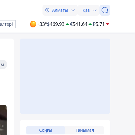
Алматы
Қаз
+33°
$
469.93
€
541.64
₽
5.71
алтері
ам
Соңғы
Танымал