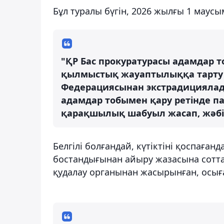
Бұл туралы бүгін, 2026 жылғы 1 маусы
"ҚР Бас прокуратурасы адамдар
қылмыстық жауаптылыққа тарту 
Федерациясынан экстрадициялады
адамдар тобымен қару ретiнде 
қарақшылық шабуыл жасап, жәбі
Белгілі болғандай, күтіктіні қоспаған
бостандығынан айыру жазасына сотта
қудалау органынан жасырынған, осығ