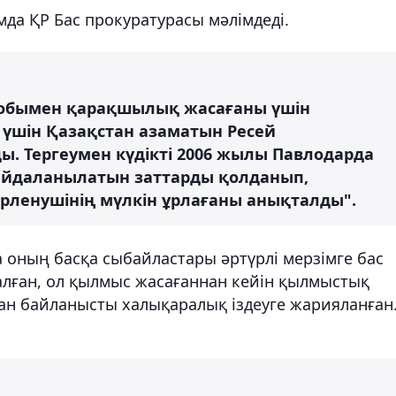
мда ҚР Бас прокуратурасы мәлімдеді.
 тобымен қарақшылық жасағаны үшін
үшін Қазақстан азаматын Ресей
. Тергеумен күдікті 2006 жылы Павлодарда
пайдаланылатын заттарды қолданып,
рленушінің мүлкін ұрлағаны анықталды".
да оның басқа сыбайластары әртүрлі мерзімге бас
лған, ол қылмыс жасағаннан кейін қылмыстық
ан байланысты халықаралық іздеуге жарияланған