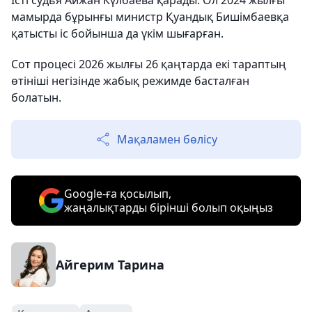
Істі судья Айжан Күлбаева қарады. Ол 2024 жылғы
мамырда бұрынғы министр Қуандық Бишімбаевқа
қатысты іс бойынша да үкім шығарған.
Сот процесі 2026 жылғы 26 қаңтарда екі тараптың
өтініші негізінде жабық режимде басталған
болатын.
Мақаламен бөлісу
Google-ға қосылып,
жаңалықтарды бірінші болып оқыңыз
Айгерим Тарина