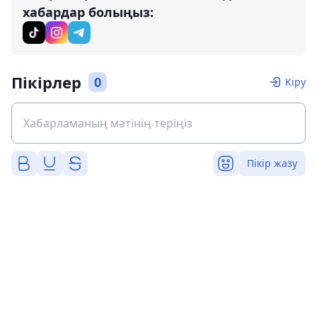
хабардар болыңыз:
Пікірлер
0
Кіру
Пікір жазу