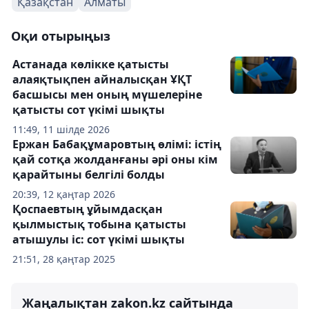
Қазақстан
Алматы
Оқи отырыңыз
Астанада көлікке қатысты
алаяқтықпен айналысқан ҰҚТ
басшысы мен оның мүшелеріне
қатысты сот үкімі шықты
11:49, 11 шілде 2026
Ержан Бабақұмаровтың өлімі: істің
қай сотқа жолданғаны әрі оны кім
қарайтыны белгілі болды
20:39, 12 қаңтар 2026
Қоспаевтың ұйымдасқан
қылмыстық тобына қатысты
атышулы іс: сот үкімі шықты
21:51, 28 қаңтар 2025
Жаңалықтан zakon.kz сайтында