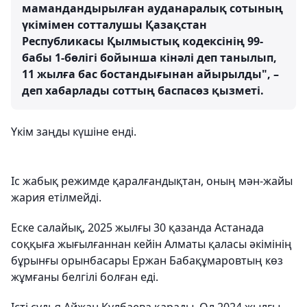
мамандандырылған ауданаралық сотының
үкімімен сотталушы Қазақстан
Республикасы Қылмыстық кодексінің 99-
бабы 1-бөлігі бойынша кінәлі деп танылып,
11 жылға бас бостандығынан айырылды", –
деп хабарлады соттың баспасөз қызметі.
Үкім заңды күшіне енді.
Іс жабық режимде қаралғандықтан, оның мән-жайы
жария етілмейді.
Еске салайық, 2025 жылғы 30 қазанда Астанада
соққыға жығылғаннан кейін Алматы қаласы әкімінің
бұрынғы орынбасары Ержан Бабақұмаровтың көз
жұмғаны белгілі болған еді.