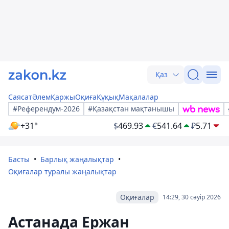
Қаз
Саясат
Әлем
Қаржы
Оқиға
Құқық
Мақалалар
#Референдум-2026
#Қазақстан мақтанышы
+31°
$
469.93
€
541.64
₽
5.71
Басты
Барлық жаңалықтар
Оқиғалар туралы жаңалықтар
Оқиғалар
14:29, 30 сәуір 2026
Астанада Ержан