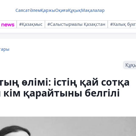
Саясат
Әлем
Қаржы
Оқиға
Құқық
Мақалалар
#Қазақмыс
#Салыстырмалы Қазақстан
#Халық бухг
тары
Құқ
ң өлімі: істің қай сотқа
 кім қарайтыны белгілі