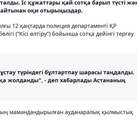
талды. Іс құжаттары қай сотқа барып түсті жә
 сайтынан оқи отырыңыздар.
ылғы 12 қаңтарда полиция департаменті ҚР
ігі ("Кісі өлтіру") бойынша сотқа дейінгі тергеу
 ұстау түріндегі бұлтартпау шарасы таңдалды.
тқа жолданды", - деп хабарлады Астананың
наның мамандандырылған ауданаралық қылмыстық