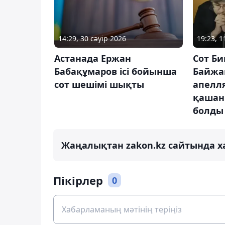
14:29, 30 сәуір 2026
19:23, 
Астанада Ержан
Сот Б
Бабақұмаров ісі бойынша
Байжа
сот шешімі шықты
апелл
қашан
болды
Жаңалықтан zakon.kz сайтында х
Пікірлер
0