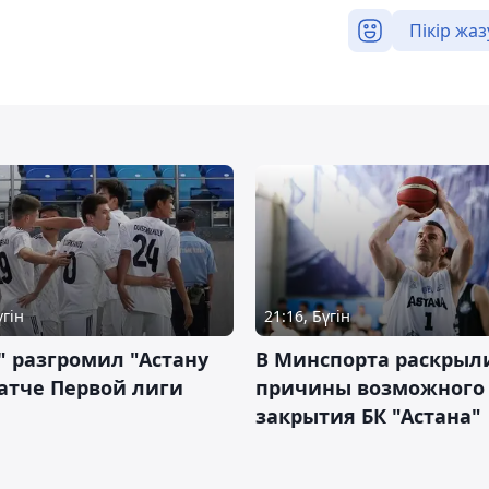
Пікір жаз
үгін
21:16, Бүгін
" разгромил "Астану
В Минспорта раскрыл
атче Первой лиги
причины возможного
закрытия БК "Астана"