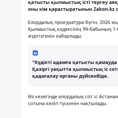
қатысты қылмыстық істі тергеу аяқ
оны кім қарастыратынын Zakon.kz
Елордалық прокуратура бүгін, 2026 ж
Қылмыстық кодексінің 99-бабының 1-бөл
жүргізгенін хабарлады.
"Күдікті адамға қатысты қамауда
Қазіргі уақытта қылмыстық іс со
қадағалау органы дүйсенбіде.
Өз кезегінде елордалық сот іс Аста
сотына келіп түскенін нақтылады.