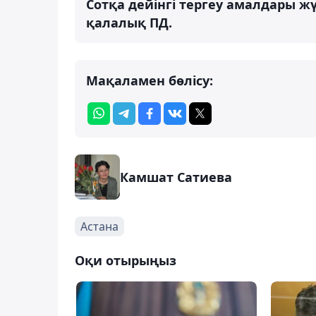
Сотқа дейінгі тергеу амалдары жү
қалалық ПД.
Мақаламен бөлісу:
Камшат Сатиева
Астана
Оқи отырыңыз