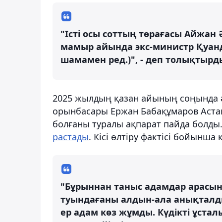
"Істі осы соттың төрағасы Айжа
мамыр айында экс-министр Қуа
шамамен ред.)", - деп толықтырд
2025 жылдың қазан айының соңында ә
орынбасары Ержан Бабақұмаров Астан
болғаны туралы ақпарат пайда болды.
растады
. Кісі өлтіру фактісі бойынша
"Бұрыннан таныс адамдар арасын
туындағаны алдын-ала анықталды
ер адам көз жұмды. Күдікті ұста