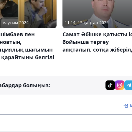
11 маусым 2024
11:14, 15 қаңтар 2024
ишімбаев пен
Самат Әбішке қатысты і
новтың
бойынша тергеу
яциялық шағымын
аяқталып, сотқа жіберіл
 қарайтыны белгілі
абардар болыңыз: