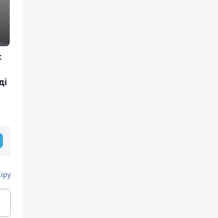
с
ді
Кіру