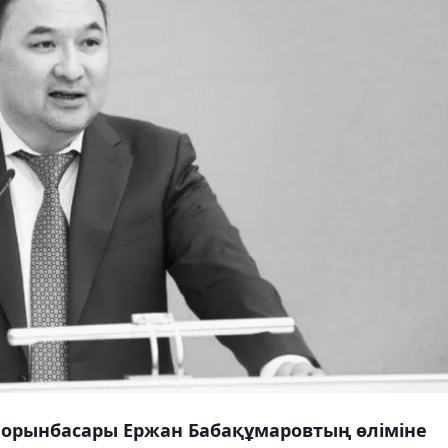
 орынбасары Ержан Бабақұмаровтың өліміне