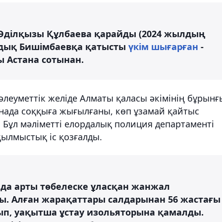
н Әділқызы Құлбаева қарайды (2024 жылдың
ндық Бишімбаевқа қатысты
үкім шығарған
-
ы Астана сотынан.
леуметтік желіде Алматы қаласы әкімінің бұрынғ
ада соққыға жығылғаны, көп ұзамай қайтыс
 Бұл мәліметті елордалық полиция департаменті
 қылмыстық іс қозғалды.
да арты төбелеске ұласқан жанжал
. Алған жарақаттары салдарынан 56 жастағы
лып, уақытша ұстау изольяторына қамалды.