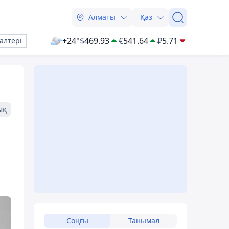
Алматы
Қаз
+24°
$
469.93
€
541.64
₽
5.71
алтері
ық
Соңғы
Танымал