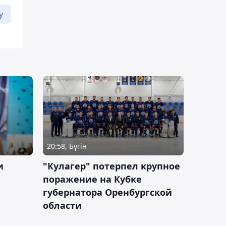
у
20:58, Бүгін
и
"Кулагер" потерпел крупное
поражение на Кубке
губернатора Оренбургской
области