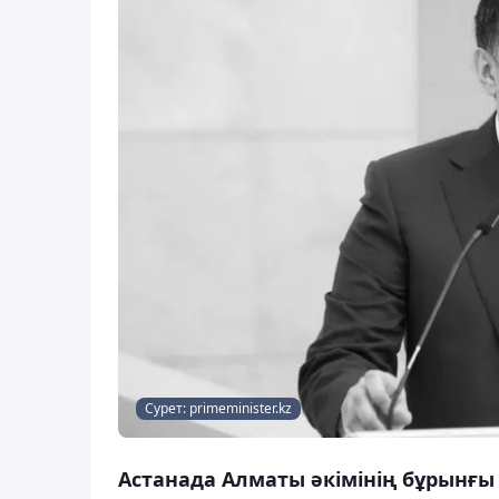
Сурет: primeminister.kz
Астанада Алматы әкімінің бұрынғы