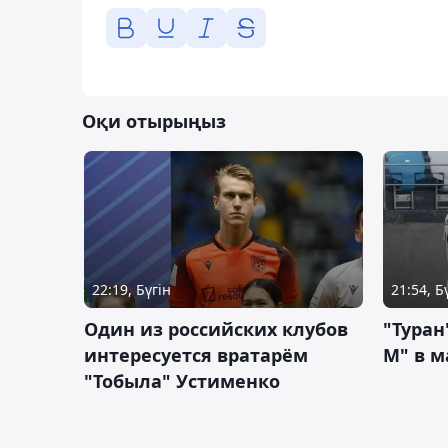
Оқи отырыңыз
22:19, Бүгін
21:54, Б
Один из российских клубов
"Туран
интересуется вратарём
М" в м
"Тобыла" Устименко