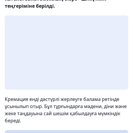
теңгеріміне берілді.
Кремация енді дәстүрлі жерлеуге балама ретінде
ұсынылып отыр. Бұл тұрғындарға мәдени, діни және
жеке таңдауына сай шешім қабылдауға мүмкіндік
береді.