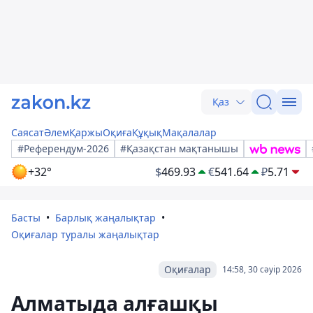
Қаз
Саясат
Әлем
Қаржы
Оқиға
Құқық
Мақалалар
#Референдум-2026
#Қазақстан мақтанышы
+32°
$
469.93
€
541.64
₽
5.71
Басты
Барлық жаңалықтар
Оқиғалар туралы жаңалықтар
Оқиғалар
14:58, 30 сәуір 2026
Алматыда алғашқы