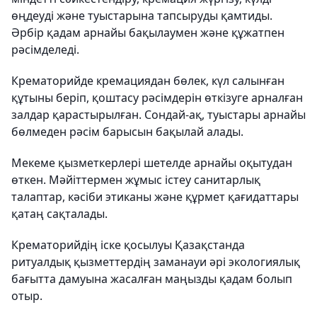
өңдеуді және туыстарына тапсыруды қамтиды.
Әрбір қадам арнайы бақылаумен және құжатпен
рәсімделеді.
Крематорийде кремациядан бөлек, күл салынған
құтыны беріп, қоштасу рәсімдерін өткізуге арналған
залдар қарастырылған. Сондай-ақ, туыстары арнайы
бөлмеден рәсім барысын бақылай алады.
Мекеме қызметкерлері шетелде арнайы оқытудан
өткен. Мәйіттермен жұмыс істеу санитарлық
талаптар, кәсіби этиканы және құрмет қағидаттары
қатаң сақталады.
Крематорийдің іске қосылуы Қазақстанда
ритуалдық қызметтердің заманауи әрі экологиялық
бағытта дамуына жасалған маңызды қадам болып
отыр.