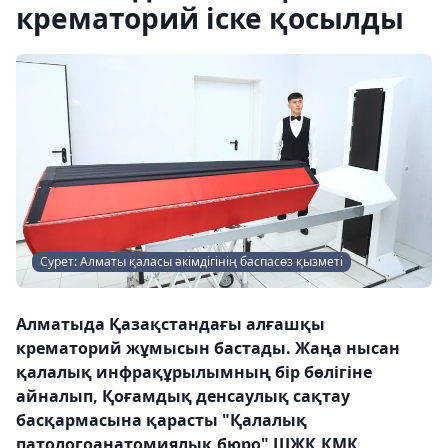
крематорий іске қосылды
Сурет: Алматы қаласы әкімдігінің баспасөз қызметі
Алматыда Қазақстандағы алғашқы
крематорий жұмысын бастады. Жаңа нысан
қалалық инфрақұрылымның бір бөлігіне
айналып, Қоғамдық денсаулық сақтау
басқармасына қарасты "Қалалық
патологоанатомиялық бюро" ШЖҚ КМК