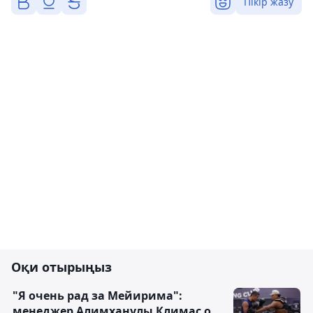
Пікір жазу
Оқи отырыңыз
"Я очень рад за Мейирима":
менеджер Алимханулы Климас о