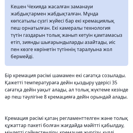
Кешен Чехияда жасалған заманауи
жабдықтармен жабдықталған. Мұнда
көпсатылы сүзгі жүйесі бар екі кремациялық
пеш орнатылған. Екі камералы технология
түтін газдарын толық жанып кетуін қамтамасыз
етіп, зиянды шығарындыларды азайтады, иіс
пен көзге көрінетін түтіннің таралуына жол
бермейді.
Бір кремация рәсімі шамамен екі сағатқа созылады.
Қажетті температураға дейін қыздыру үдерісі 35
сағатқа дейін уақыт алады, ал толық жүктеме кезінде
әр пеш тәулігіне 8 кремацияға дейін орындай алады.
Кремация рәсімі қатаң регламенттелген және толық
құжаттар пакеті болған жағдайда мәйітті қабылдау,
міндетті сәйкестендіру, кремация жүргізу, күлді