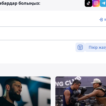
абардар болыңыз:
Пікір жаз