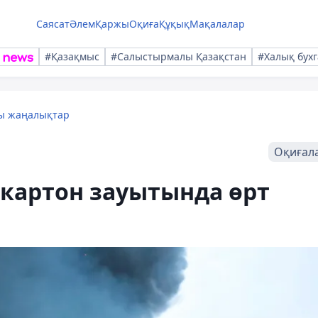
Саясат
Әлем
Қаржы
Оқиға
Құқық
Мақалалар
#Қазақмыс
#Салыстырмалы Қазақстан
#Халық бухг
лы жаңалықтар
Оқиғал
картон зауытында өрт