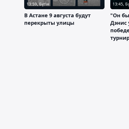
13:59, Бүгін
13:45, Б
В Астане 9 августа будут
"Он бы
перекрыты улицы
Дэнис 
побед
турнир