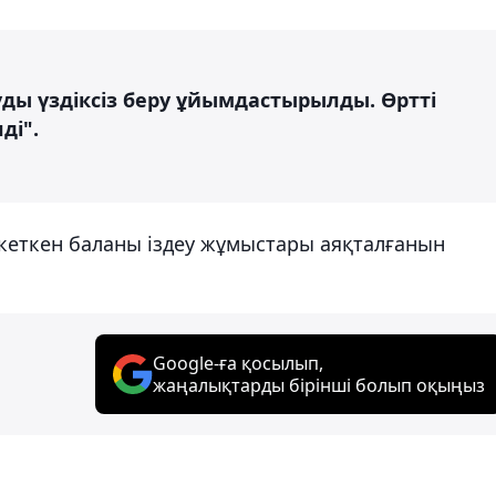
уды үздіксіз беру ұйымдастырылды. Өртті
ді".
п кеткен баланы іздеу жұмыстары аяқталғанын
Google-ға қосылып,
жаңалықтарды бірінші болып оқыңыз