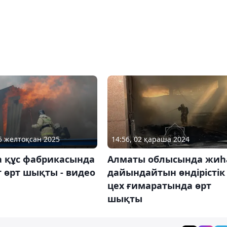
15 желтоқсан 2025
14:56, 02 қараша 2024
а құс фабрикасында
Алматы облысында жиһ
 өрт шықты - видео
дайындайтын өндірістік
цех ғимаратында өрт
шықты