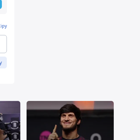
Кіру
у