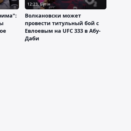
12:23, Бүгін
рима":
Волкановски может
лы
провести титульный бой с
ое
Евлоевым на UFC 333 в Абу-
Даби