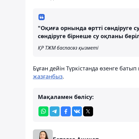
"Оқиға орнында өртті сөндіруге с
сөндіруге бірнеше су оқпаны беріл
ҚР ТЖМ баспасөз қызметі
Бұған дейін Түркістанда өзенге баты
жазғанбыз
.
Мақаламен бөлісу: