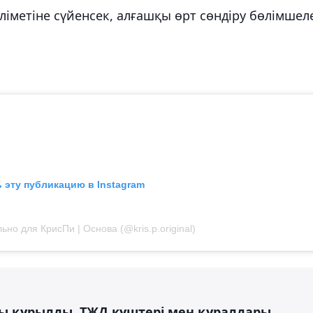
ліметіне сүйенсек, алғашқы өрт сөндіру бөлімшел
 эту публикацию в Instagram
но для КрисПи | Основа (@kris.p.original)
бы құрылды. ТЖД күштері мен құралдары