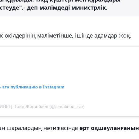
еуде",- деп мәлімдеді министрлік.
 өкілдерінің мәліметінше, ішінде адамдар жоқ.
 эту публикацию в Instagram
НЕЦ. Таир Жиганбаев (@almatinec_live)
ған шаралардың нәтижесінде
өрт оқшауланғанын