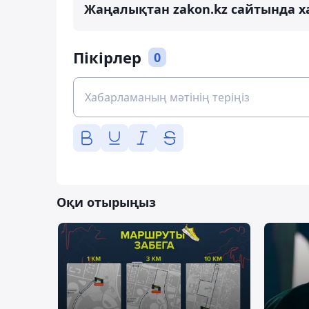
Жаңалықтан zakon.kz сайтында х
Пікірлер
0
Оқи отырыңыз