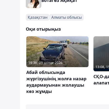
Ботагөз Ақиқат
Қазақстан
Алматы облысы
Оқи отырыңыз
19:36, 09 шілде 2026
13:08, 
Абай облысында
СҚО-д
жүргізушінің жолға назар
алапат
аудармауынан жолаушы
көз жұмды