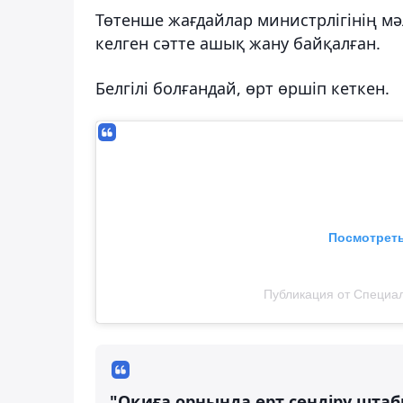
Төтенше жағдайлар министрлігінің мә
келген сәтте ашық жану байқалған.
Белгілі болғандай, өрт өршіп кеткен.
Посмотреть
Публикация от Специаль
"Оқиға орнында өрт сөндіру шта