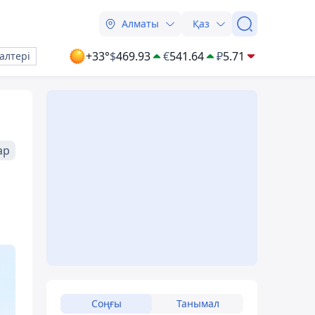
Алматы
Қаз
+33°
$
469.93
€
541.64
₽
5.71
алтері
ар
Соңғы
Танымал