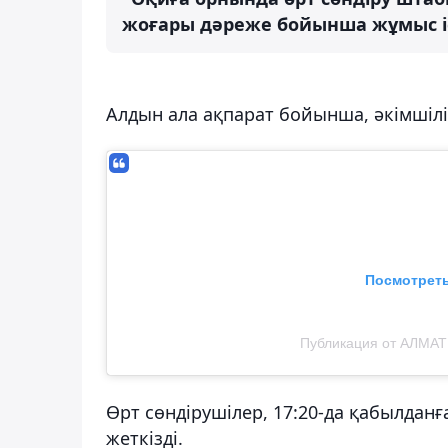
жоғары дәреже бойынша жұмыс іст
Алдын ала ақпарат бойынша, әкімшілік
Посмотреть
Публикация от АЛМАТИ
Өрт сөндірушілер, 17:20-да қабылдан
жеткізді.