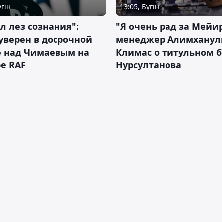
үгін
13:05, Бүгін
л лез сознания":
"Я очень рад за Мейи
уверен в досрочной
менеджер Алимхану
е над Чимаевым на
Климас о титульном б
е RAF
Нурсултанова