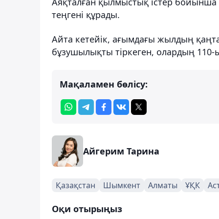
Аяқталған қылмыстық істер бойынша 
теңгені құрады.
Айта кетейік, ағымдағы жылдың қаң
бұзушылықты тіркеген, олардың 110-
Мақаламен бөлісу:
Айгерим Тарина
Қазақстан
Шымкент
Алматы
ҰҚК
Ас
Оқи отырыңыз