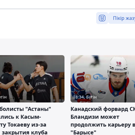
Пікір жаз
үгін
18:34, Бүгін
болисты "Астаны"
Канадский форвард С
лись к Касым-
Бландизи может
у Токаеву из-за
продолжить карьеру 
 закрытия клуба
"Барысе"