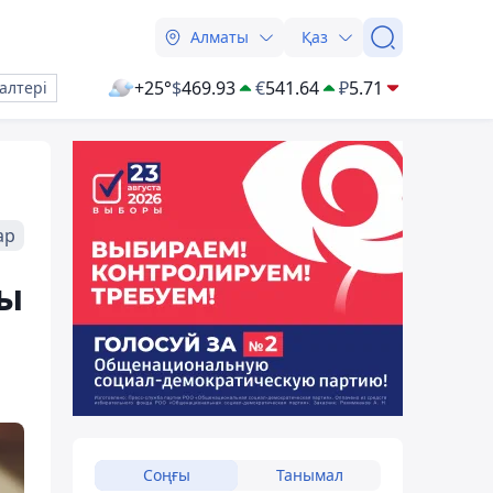
Алматы
Қаз
+25°
$
469.93
€
541.64
₽
5.71
алтері
ар
мы
Соңғы
Танымал