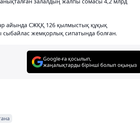
анықталған залалдың жалпы сомасы 4,2 млрд
тар айында СЖҚҚ 126 қылмыстық құқық
ы сыбайлас жемқорлық сипатында болған.
Google-ға қосылып,
жаңалықтарды бірінші болып оқыңыз
тана