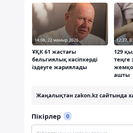
14:06, 22 мамыр 2026
12:27, 
ҰҚК 61 жастағы
129 қы
бельгиялық кәсіпкерді
теңге 
іздеуге жариялады
жемқо
ашты
Жаңалықтан zakon.kz сайтында х
Пікірлер
0