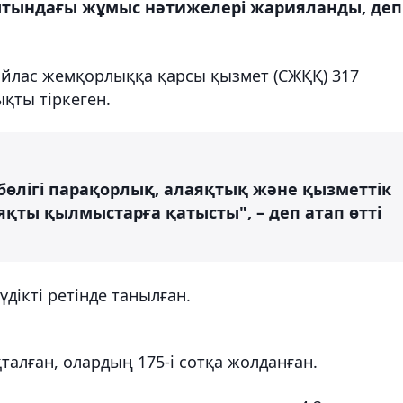
ытындағы жұмыс нәтижелері жарияланды, деп
йлас жемқорлыққа қарсы қызмет (СЖҚҚ) 317
қты тіркеген.
бөлігі парақорлық, алаяқтық және қызметтік
ияқты қылмыстарға қатысты", – деп атап өтті
дікті ретінде танылған.
талған, олардың 175-і сотқа жолданған.