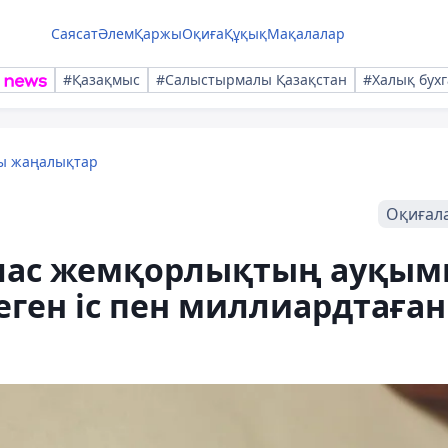
Саясат
Әлем
Қаржы
Оқиға
Құқық
Мақалалар
#Қазақмыс
#Салыстырмалы Қазақстан
#Халық бухг
лы жаңалықтар
Оқиғал
йлас жемқорлықтың ауқы
еген іс пен миллиардтаған