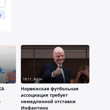
у
18:11, Бүгін
КА
Норвежская футбольная
ассоциация требует
в
немедленной отставки
Инфантино