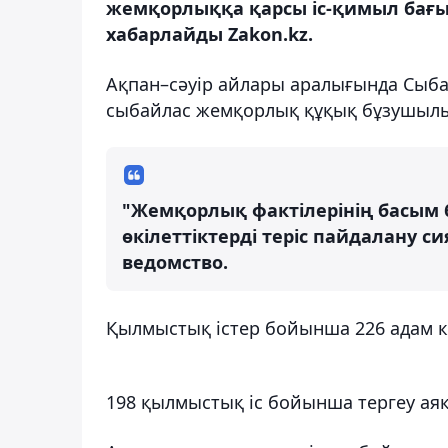
жемқорлыққа қарсы іс-қимыл бағ
хабарлайды Zakon.kz.
Ақпан–сәуір айлары аралығында Сыба
сыбайлас жемқорлық құқық бұзушылы
"Жемқорлық фактілерінің басым 
өкілеттіктерді теріс пайдалану с
ведомство.
Қылмыстық істер бойынша 226 адам кү
198 қылмыстық іс бойынша тергеу аяқ