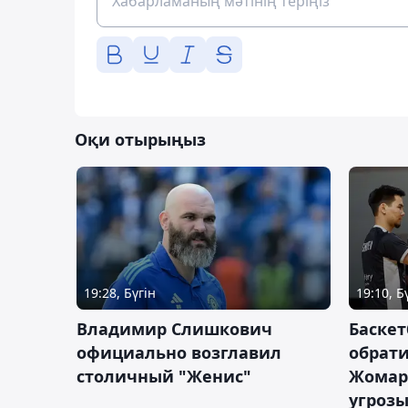
Оқи отырыңыз
19:28, Бүгін
19:10, Б
Владимир Слишкович
Баскет
официально возглавил
обрати
столичный "Женис"
Жомарт
угрозы