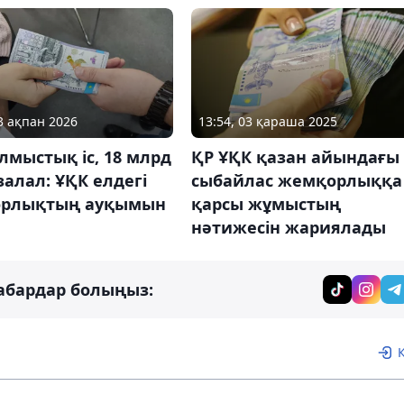
03 ақпан 2026
13:54, 03 қараша 2025
лмыстық іс, 18 млрд
ҚР ҰҚК қазан айындағы
залал: ҰҚК елдегі
сыбайлас жемқорлыққа
рлықтың ауқымын
қарсы жұмыстың
нәтижесін жариялады
абардар болыңыз: