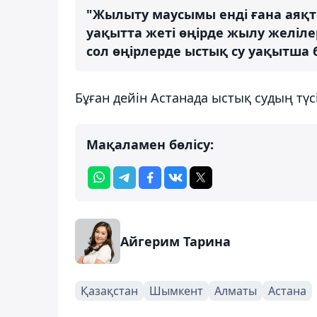
"Жылыту маусымы енді ғана аяқта
уақытта жеті өңірде жылу желіл
сол өңірлерде ыстық су уақытша 
Бұған дейін Астанада ыстық судың түс
Мақаламен бөлісу:
Айгерим Тарина
Қазақстан
Шымкент
Алматы
Астана