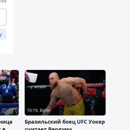
Кіру
у
10:19, Бүгін
ница
Бразильский боец UFC Уокер
 в
считает Вердума