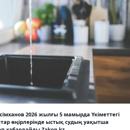
сімханов 2026 жылғы 5 мамырда Үкіметтегі
атар өңірлерінде ыстық судың уақытша
деп хабарлайды Zakon.kz.