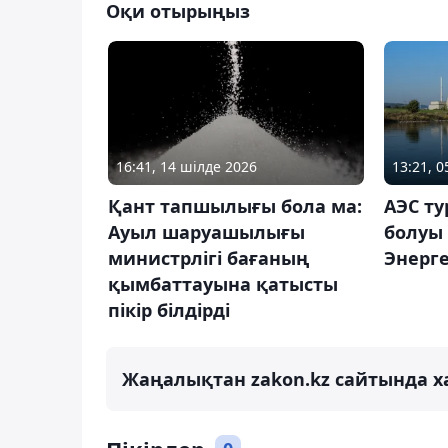
Оқи отырыңыз
16:41, 14 шілде 2026
13:21, 
Қант тапшылығы бола ма:
АЭС ту
Ауыл шаруашылығы
болуы 
министрлігі бағаның
Энерге
қымбаттауына қатысты
пікір білдірді
Жаңалықтан zakon.kz сайтында х