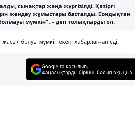
лды, сынақтар жаңа жүргізілді. Қазіргі
ерін жөндеу жұмыстары басталды. Сондықтан
болмауы мүмкін", – деп толықтырды ол.
і жасыл болуы мүмкін екені хабарланған еді.
Google-ға қосылып,
жаңалықтарды бірінші болып оқыңыз