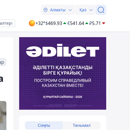
Алматы
Қаз
+32°
$
469.93
€
541.64
₽
5.71
алтері
ар
а
Соңғы
Танымал