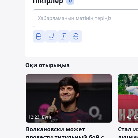
Пікірлер
0
Оқи отырыңыз
12:23, Бүгін
11:43, Б
Волкановски может
Стал и
провести титульный бой с
лучник