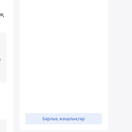
ық
з
Барлық жаңалықтар