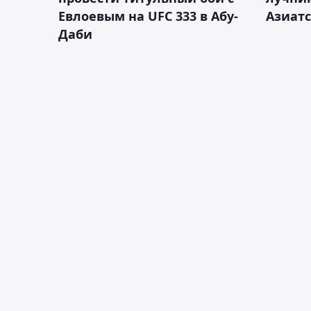
Евлоевым на UFC 333 в Абу-
Азиатс
Даби