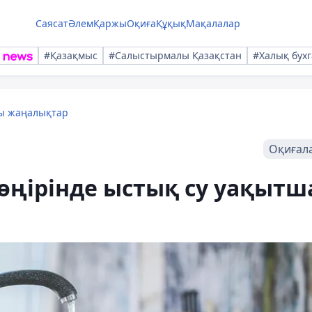
Саясат
Әлем
Қаржы
Оқиға
Құқық
Мақалалар
#Қазақмыс
#Салыстырмалы Қазақстан
#Халық бухг
лы жаңалықтар
Оқиғал
өңірінде ыстық су уақытш