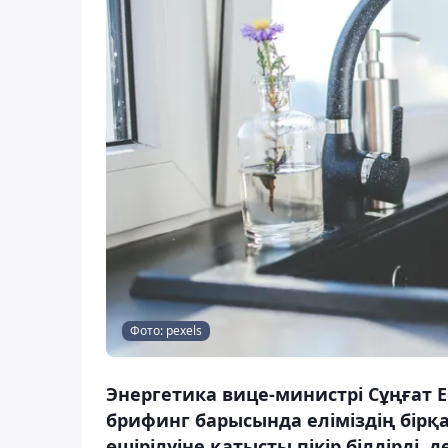
Фото: pexels
Энергетика вице-министрі Сұңғат Е
брифинг барысында еліміздің бірқ
өшірілуіне қатысты пікір білдірді, 