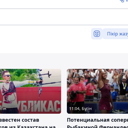
Пікір жаз
үгін
11:04, Бүгін
звестен состав
Потенциальная сопер
ов из Казахстана на
Рыбакиной Фернандес