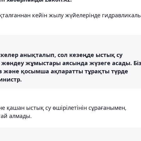
талғаннан кейін жылу жүйелерінде гидравликал
келер анықталып, сол кезеңде ыстық су
 жөндеу жұмыстары аясында жүзеге асады. Бі
з және қосымша ақпаратты тұрақты түрде
инистр.
е қашан ыстық су өшірілетінін сұрағанымен,
тай алмады.