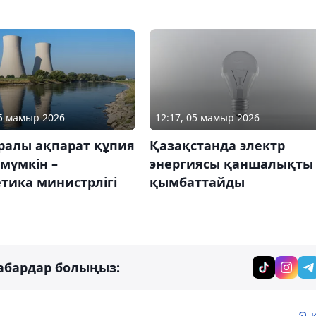
05 мамыр 2026
12:17, 05 мамыр 2026
ралы ақпарат құпия
Қазақстанда электр
мүмкін –
энергиясы қаншалықты
тика министрлігі
қымбаттайды
абардар болыңыз: