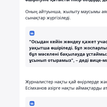
Оның айтуынша, жылыту маусымы аяқ
сынақтар жүргізіледі.
"Осыдан кейін жөндеу қажет учас
уақытша өшіріледі. Бұл жоспарлы
бұл мәселені бақылауда ұстаймы
ұсынып отырамыз", – деді вице-м
Журналистер нақты қай өңірлерде жән
Есімханов әзірге нақты аймақтарды а